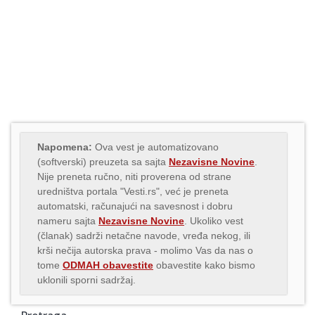
Napomena:
Ova vest je automatizovano
(softverski) preuzeta sa sajta
Nezavisne Novine
.
Nije preneta ručno, niti proverena od strane
uredništva portala "Vesti.rs", već je preneta
automatski, računajući na savesnost i dobru
nameru sajta
Nezavisne Novine
. Ukoliko vest
(članak) sadrži netačne navode, vređa nekog, ili
krši nečija autorska prava - molimo Vas da nas o
tome
ODMAH obavestite
obavestite kako bismo
uklonili sporni sadržaj.