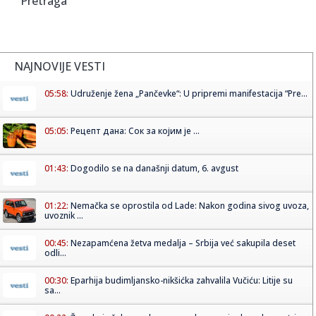
Pretraga
NAJNOVIJE VESTI
05:58:
Udruženje žena „Pančevke“: U pripremi manifestacija “Pre...
05:05:
Рецепт дана: Сок за којим је ...
01:43:
Dogodilo se na današnji datum, 6. avgust
01:22:
Nemačka se oprostila od Lade: Nakon godina sivog uvoza,
uvoznik ...
00:45:
Nezapamćena žetva medalja – Srbija već sakupila deset
odli...
00:30:
Eparhija budimljansko-nikšićka zahvalila Vučiću: Litije su
sa...