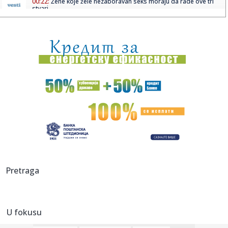
00:22:
Žene koje žele nezaboravan seks moraju da rade ove tri
stvari
00:18:
Bugatti najavljuje novi jedinstveni automobil
00:15:
Drama na plaži u Italiji! Doktorka iz Beograda pritrčala
turist...
00:02:
Na današnji dan, 6. avgust
23:51:
Tri medalje za Srbiju na EP
23:47:
KIKS PANATINAIKOSA UPRKOS OGROMNIM ULAGANJIMA:
Grčki velikan vod...
23:46:
Tragedija kod Požarevca: Čovek stradao u požaru koji je
Pretraga
sam iz...
23:38:
Lara Gut-Behrami završila karijeru
U fokusu
23:35:
General Motors i SAIC produžili zajedničko ulaganje na još
20 ...