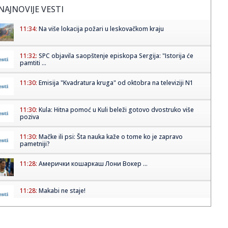
NAJNOVIJE VESTI
11:34:
Na više lokacija požari u leskovačkom kraju
11:32:
SPC objavila saopštenje episkopa Sergija: "Istorija će
pamtiti ...
11:30:
Emisija "Kvadratura kruga" od oktobra na televiziji N1
11:30:
Kula: Hitna pomoć u Kuli beleži gotovo dvostruko više
poziva
11:30:
Mačke ili psi: Šta nauka kaže o tome ko je zapravo
pametniji?
11:28:
Амерички кошаркаш Лони Вокер ...
11:28:
Makabi ne staje!
11:28:
Reditelj Stevan Filipović pretučen u centru Beograda