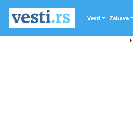
Vesti
Zabava
B