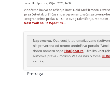
Izvor:
HotSport.rs
,
29.Jan.2026
, 14:37
Videćemo kakvo će rešenje imati Deki! Meč između Crvene z
je za četvrtak u 21 čas i nosi ogroman značaj za crveno-b
Beograđanima prolaz u TOP 8 ovog takmičenja. Međutim,..
Nastavak na HotSport.rs...
Napomena:
Ova vest je automatizovano (softvers
niti proverena od strane uredništva portala "Vesti
dobru nameru sajta
HotSport.rs
. Ukoliko vest (č
autorska prava - molimo Vas da nas o tome
ODMA
sadržaj.
Pretraga