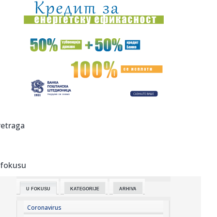
11:26:
Sombor: Objavljen kompletan program „Bodrog festa“
11:25:
Vens: Pregovori će biti teški, ali cilj je jasan
11:25:
Novi atentat šokirao Ruse: Eksplodirao mercedes "kralja
dronova"
11:25:
Bosančić: 10 miliona KM potrebno za makadamske puteve
11:25:
Osumnjičen da je prevarama s kriptovalutama oštetio
retraga
dvije žene...
11:25:
Stevandić objavio "ekskluzivni" snimak: "Poslali mi moji,
zna se...
 fokusu
11:25:
Dalić odlazi u Emirate i postaje najplaćeniji hrvatski trener
U FOKUSU
KATEGORIJE
ARHIVA
11:25:
Na današnji dan: Ali "ubio" Engleza VIDEO
Coronavirus