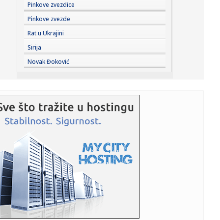
11:23:
Русија тврди да је тема употребе ...
Pinkove zvezdice
Pinkove zvezde
11:23:
EMOTIVNI RASTANAK U MADRIDU: Mario Hezonja se
Rat u Ukrajini
oprostio od Reala!
Sirija
11:23:
BiH aplicirala za SEPA: Naknade za uplate iz inostranstva
Novak Đoković
biće j...
11:23:
Ogroman udar za Wizz Air uprkos većem broju putnika
11:23:
U Mađarskoj zbog rekordnih vrućina radnicima dijele pivo,
luben...
11:22:
Mladi Hrvati likuju: "'Oluja' je velika slava za nas"
11:22:
Želite da živite ili radite u Sloveniji? Država menja pravila ...
11:22:
Parni valjak predstavio i treću garnituru dresova:
Partizanove p...
11:19:
Путничка возила на Хоргошу чекају ...