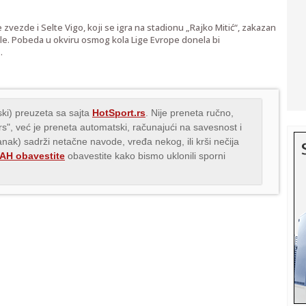
vezde i Selte Vigo, koji se igra na stadionu „Rajko Mitić“, zakazan
ele. Pobeda u okviru osmog kola Lige Evrope donela bi
.
ki) preuzeta sa sajta
HotSport.rs
. Nije preneta ručno,
.rs", već je preneta automatski, računajući na savesnost i
lanak) sadrži netačne navode, vređa nekog, ili krši nečija
H obavestite
obavestite kako bismo uklonili sporni