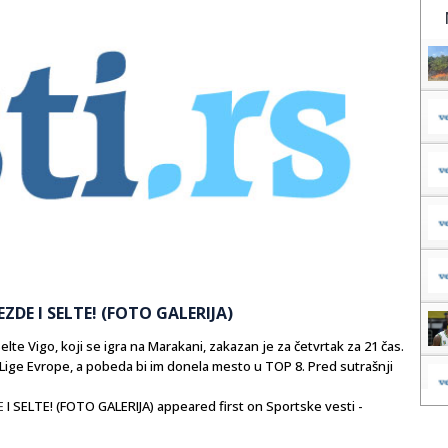
DE I SELTE! (FOTO GALERIJA)
Selte Vigo, koji se igra na Marakani, zakazan je za četvrtak za 21 čas.
ige Evrope, a pobeda bi im donela mesto u TOP 8. Pred sutrašnji
E
I SELTE! (FOTO GALERIJA) appeared first on Sportske vesti -