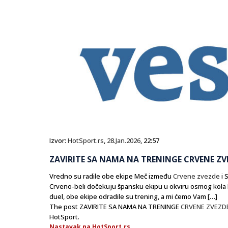
Izvor:
HotSport.rs
,
28.Jan.2026
, 22:57
ZAVIRITE SA NAMA NA TRENINGE CRVENE ZVEZ
Vredno su radile obe ekipe Meč između
Crvene zvezde
i 
Crveno-beli dočekuju špansku ekipu u okviru osmog kola L
duel, obe ekipe odradile su trening, a mi ćemo Vam […]
The post ZAVIRITE SA NAMA NA TRENINGE
CRVENE ZVEZD
HotSport.
Nastavak na HotSport.rs...