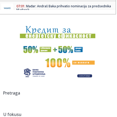
07:01:
Mađar: Andraš Baka prihvatio nominaciju za predsednika
Mađarsk...
07:01:
Stevan Filipović pita policiju: Kako je moj ukradeni telefon
od ...
07:01:
FOTO: Izgoreo deo stana u Kraljevića Marka, nema
povređenih
07:01:
Ni danas odmora od vreline za Novosađane
07:01:
Bivši član pregovaračkog tima Beograda u otvorenom
pismu Vuči...
07:01:
Država se za auto-put Beograd - Zrenjanin - Novi Sad
zadužuje k...
06:50:
BROJ PO BROJ: Idemo u krug
Pretraga
06:37:
Temperaturni rolerkoster u Srbiji: Do 38 stepeni, pa nagli
pad te...
U fokusu
05:17:
Mošti Svetog Nektarija Eginskog od 14. avgusta u Glogonju