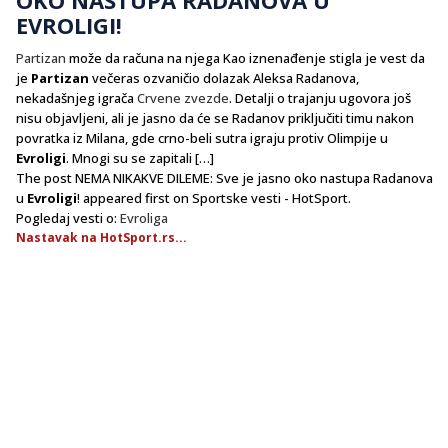
EVROLIGI!
Partizan
može da računa na njega Kao iznenađenje stigla je vest da
je
Partizan
večeras ozvaničio dolazak Aleksa Radanova,
nekadašnjeg igrača
Crvene zvezde
. Detalji o trajanju ugovora još
nisu objavljeni, ali je jasno da će se Radanov priključiti timu nakon
povratka iz Milana, gde crno-beli sutra igraju protiv Olimpije u
Evroligi
. Mnogi su se zapitali […]
The post NEMA NIKAKVE DILEME: Sve je jasno oko nastupa Radanova
u
Evroligi
! appeared first on Sportske vesti - HotSport.
Pogledaj vesti o:
Evroliga
Nastavak na HotSport.rs...