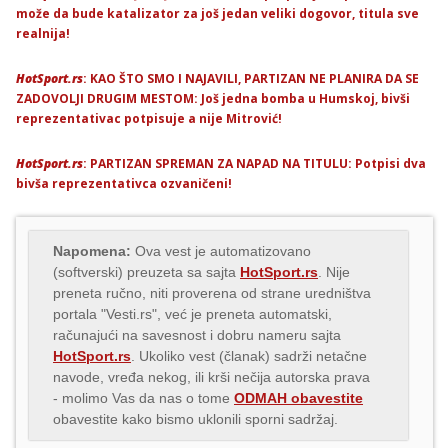
može da bude katalizator za još jedan veliki dogovor, titula sve
realnija!
HotSport.rs
: KAO ŠTO SMO I NAJAVILI, PARTIZAN NE PLANIRA DA SE
ZADOVOLJI DRUGIM MESTOM: Još jedna bomba u Humskoj, bivši
reprezentativac potpisuje a nije Mitrović!
HotSport.rs
: PARTIZAN SPREMAN ZA NAPAD NA TITULU: Potpisi dva
bivša reprezentativca ozvaničeni!
Napomena:
Ova vest je automatizovano
(softverski) preuzeta sa sajta
HotSport.rs
. Nije
preneta ručno, niti proverena od strane uredništva
portala "Vesti.rs", već je preneta automatski,
računajući na savesnost i dobru nameru sajta
HotSport.rs
. Ukoliko vest (članak) sadrži netačne
navode, vređa nekog, ili krši nečija autorska prava
- molimo Vas da nas o tome
ODMAH obavestite
obavestite kako bismo uklonili sporni sadržaj.