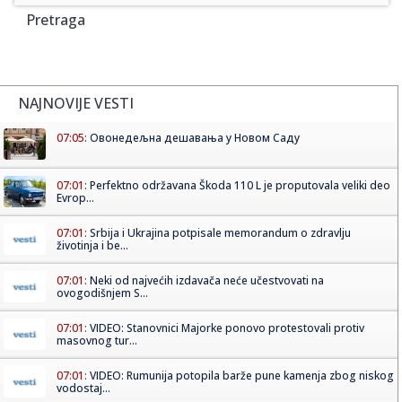
Pretraga
NAJNOVIJE VESTI
07:05:
Овонедељна дешавања у Новом Саду
07:01:
Perfektno održavana Škoda 110 L je proputovala veliki deo
Evrop...
07:01:
Srbija i Ukrajina potpisale memorandum o zdravlju
životinja i be...
07:01:
Neki od najvećih izdavača neće učestvovati na
ovogodišnjem S...
07:01:
VIDEO: Stanovnici Majorke ponovo protestovali protiv
masovnog tur...
07:01:
VIDEO: Rumunija potopila barže pune kamenja zbog niskog
vodostaj...