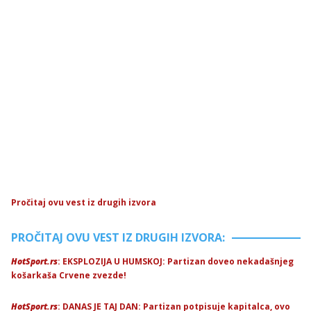
Pročitaj ovu vest iz drugih izvora
PROČITAJ OVU VEST IZ DRUGIH IZVORA:
HotSport.rs
: EKSPLOZIJA U HUMSKOJ: Partizan doveo nekadašnjeg
košarkaša Crvene zvezde!
HotSport.rs
: DANAS JE TAJ DAN: Partizan potpisuje kapitalca, ovo