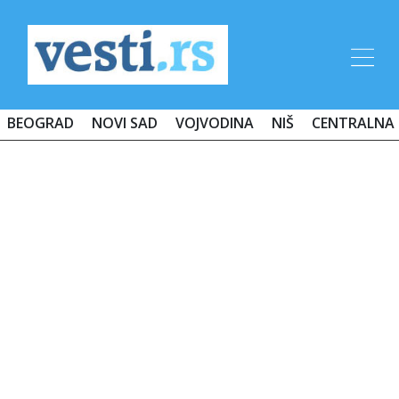
BEOGRAD
NOVI SAD
VOJVODINA
NIŠ
CENTRALNA 