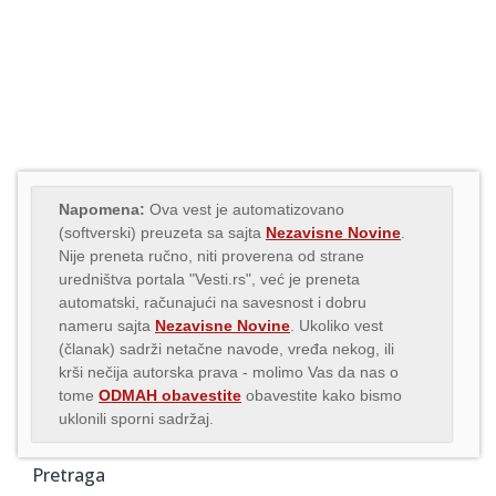
Napomena:
Ova vest je automatizovano
(softverski) preuzeta sa sajta
Nezavisne Novine
.
Nije preneta ručno, niti proverena od strane
uredništva portala "Vesti.rs", već je preneta
automatski, računajući na savesnost i dobru
nameru sajta
Nezavisne Novine
. Ukoliko vest
(članak) sadrži netačne navode, vređa nekog, ili
krši nečija autorska prava - molimo Vas da nas o
tome
ODMAH obavestite
obavestite kako bismo
uklonili sporni sadržaj.
Pretraga