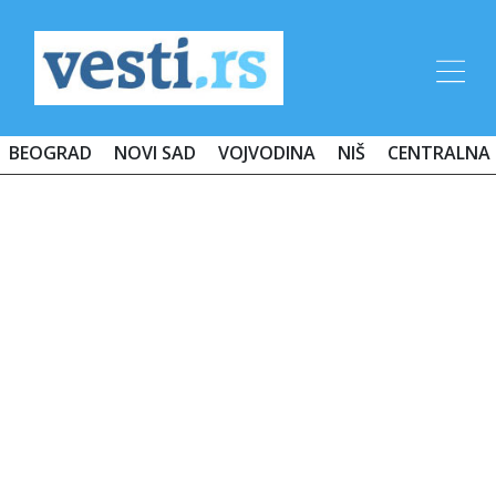
BEOGRAD
NOVI SAD
VOJVODINA
NIŠ
CENTRALNA 