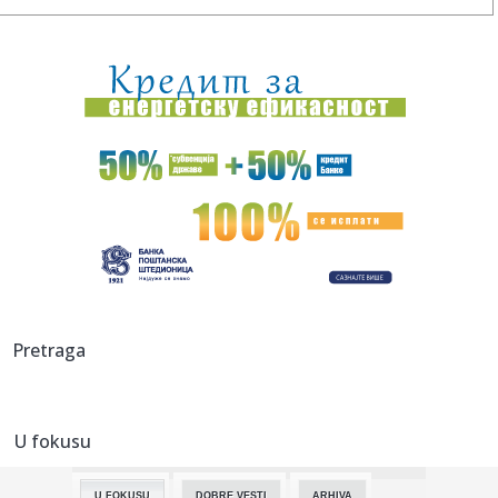
23:51:
PARTIZAN TRLJA RUKE: Transfer Saše Lukića doneo crno-
belima 300...
23:48:
Otišao iz Arsenala pre nego što su podigli trofej – vratio
se...
23:47:
Srpkinje pronašle novčanik u Čanju, pa uradile nešto što je
...
23:46:
Detalji drame na nemačkom aerodromu: Vozač nogom
izbacio dron s...
23:42:
Kraj za Aleksandru i Anu: Eliminisane već na startu
23:35:
"Nema lakih utakmica, ali mi smo Vojvodina"
Pretraga
23:33:
Ribakina sigurna u Torontu
U fokusu
23:32:
Brenin potez posle pada razbesneo javnost: Devojka joj
pružila r...
U FOKUSU
DOBRE VESTI
ARHIVA