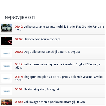
NAJNOVIJE VESTI
01:40:
Veliko priznanje za automobil iz Srbije: Fiat Grande Panda iz
Kra...
01:02:
Uskoro novi Acura concept
01:00:
Dogodilo se na današnji datum, 8. avgust
00:32:
Velika zamena kontejnera na Zvezdari: Stiglo 177 novih, a
„dža...
00:16:
Singapur ima plan za borbu protiv paklenih vrućina: Ovako
hoće ...
00:03:
Na današnji dan, 8. avgust
00:03:
Volkswagen menja poslovnu strategiju u SAD