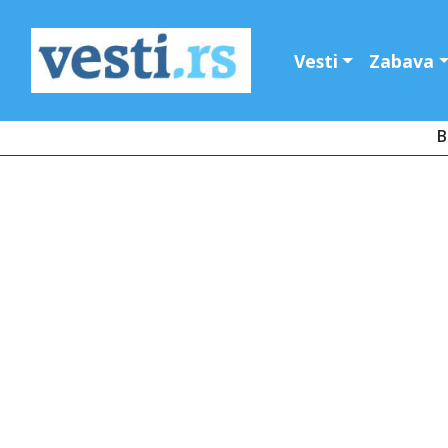
Vesti
Zabava
B