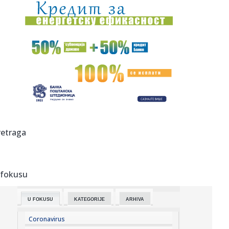
07:36:
Boravak Elfete Veseli na slobodi sumrak pravosuđa u BiH
07:32:
Tom Holand obara rekorde: "Spajdermen" mu doneo
honorar od kojeg ...
07:31:
Планирана искључења струје за ...
07:31:
Sedma godina kampa "Srbija te zove": Vučić danas
dočekuje mlad...
07:29:
FOTO: Prerušio se u Smrt i posmatrao pacijente bolnice,
retraga
pa uhap...
07:27:
Gof, Ribakina, Pegula i Jović u trećem kolu Toronta
 fokusu
07:26:
Infantino se pokajao i izvinio, ali ne napušta predsedničko
mes...
U FOKUSU
KATEGORIJE
ARHIVA
07:25:
Vučić danas na dočeku pripadnika MUP-a koji su
učestvovali u ...
Coronavirus