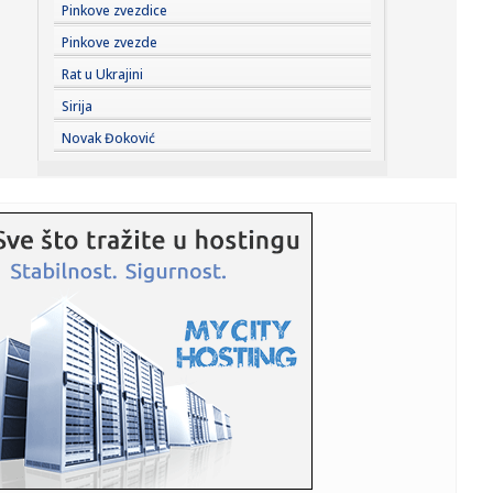
07:24:
Recept koji od bataka pravi gurmansko jelo
Pinkove zvezdice
Pinkove zvezde
07:23:
Everton doveo Kristijana Nergora: Iskusni Danac stigao iz
Rat u Ukrajini
Arsenal...
Sirija
07:23:
Šelton, Fonseka, Muzeti i Rud u trećem kolu u Montrealu
Novak Đoković
07:21:
AMSS izdao upozorenje – spremite se na gužve
07:21:
Suša prži usjeve u BiH, neizbježno poskupljenje hrane
07:21:
Smanjena proizvodnja struje u BiH, nema nestašica ni
poskupljenj...
07:20:
Najbogatije selo u Evropi nalazi se nadomak Srbije: Nižu
se pala...
07:18:
Vanredna situacija u delu opštine Kovin zbog požara u
Deliblats...
07:18:
Težak udes u Beogradu; Motociklista i suvozač teško
povređeni