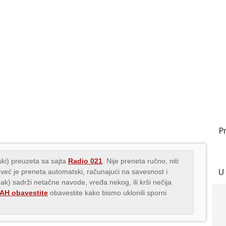
P
ki) preuzeta sa sajta
Radio 021
. Nije preneta ručno, niti
U
 već je preneta automatski, računajući na savesnost i
nak) sadrži netačne navode, vređa nekog, ili krši nečija
H obavestite
obavestite kako bismo uklonili sporni