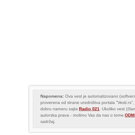
Napomena:
Ova vest je automatizovano (softvers
proverena od strane uredništva portala "Vesti.rs",
dobru nameru sajta
Radio 021
. Ukoliko vest (čla
autorska prava - molimo Vas da nas o tome
ODMA
sadržaj.