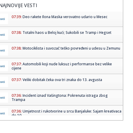
NAJNOVIJE VESTI
07:39:
Deo rakete Ilona Maska verovatno udario u Mesec
07:38:
Totalni haos u Beloj kući; Sukobili se Tramp i Hegset
07:38:
Motociklista i suvozač teško povređeni u udesu u Zemunu
07:37:
Automobili koji nude luksuz i performanse bez velike
cijene
07:37:
Veliki dobitak čeka ova tri znaka do 13. avgusta
07:36:
Incident iznad Vašingtona: Pokrenuta istraga zbog
Trampa
07:36:
Umjetnost i rukotvorine u srcu Banjaluke: Sajam kreativaca
do 10....
07:36:
Hirošima obilježila 81. godišnjicu atomskog
bombardovanja