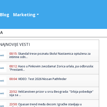
Blog
Marketing
JA
NAJNOVIJE VESTI
00:15:
Skandal trese poznatu školu! Nastavnica optužena za
intimne odn...
00:12:
Haos u Pinkovim zvezdama! Zorica urlala, pa odbrusila:
"Prestanit...
00:04:
VIDEO: Test 2026 Nissan Pathfinder
23:52:
Veličanstven prizor u srcu Beograda: "Srbija pobeđuje"
sija sa ...
23:50:
Opasan trend među decom: Igračke stavljaju u