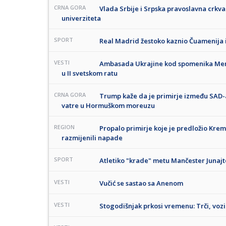
CRNA GORA
Vlada Srbije i Srpska pravoslavna crk
univerziteta
SPORT
Real Madrid žestoko kaznio Čuamenija 
VESTI
Ambasada Ukrajine kod spomenika Men
u II svetskom ratu
CRNA GORA
Trump kaže da je primirje između SAD-a
vatre u Hormuškom moreuzu
REGION
Propalo primirje koje je predložio Kre
razmijenili napade
SPORT
Atletiko "krade" metu Mančester Junaj
VESTI
Vučić se sastao sa Anenom
VESTI
Stogodišnjak prkosi vremenu: Trči, vozi 