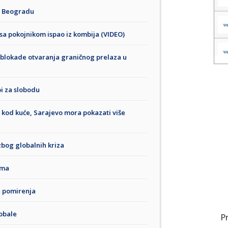
u Beogradu
 sa pokojnikom ispao iz kombija (VIDEO)
 blokade otvaranja graničnog prelaza u
bi za slobodu
 kod kuće, Sarajevo mora pokazati više
 zbog globalnih kriza
ima
i pomirenja
obale
P