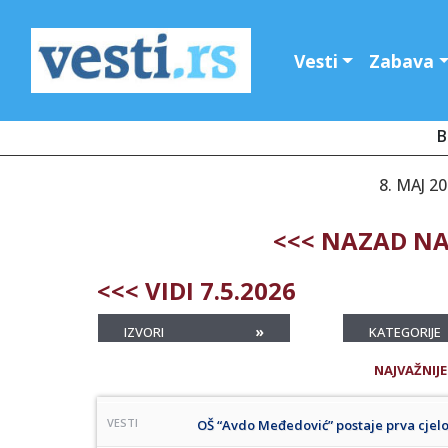
Vesti
Zabava
B
8. MAJ 2
<<< NAZAD NA
<<< VIDI 7.5.2026
»
IZVORI
KATEGORIJE
NAJVAŽNIJE
VESTI
OŠ “Avdo Međedović” postaje prva cje