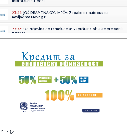
mikrotalasnu, posl...
23:44:
JOŠ DRAME NAKON MEČA: Zapalio se autobus sa
navijačima Novog P...
23:38:
Od ruševina do remek-dela: Napuštene objekte pretvorili
u prost...
23:30:
Popović se ovoj pevačici javno izvinjavao, u "Zvezdama
Granda":...
23:24:
Katarski tanker se zaputio ka Ormuskom moreuzu
23:23:
STRAŠNE VESTI: Nestao sin Željka Pantića!
23:17:
Drama u Ugrinovcima: Mislio da je olovka, a onda mu je
eksplodira...
23:16:
Obeležen Dan pobede nad fašizmom
23:14:
Održan Marš za život, nastupio pevač Tompson poznat
retraga
po veli...