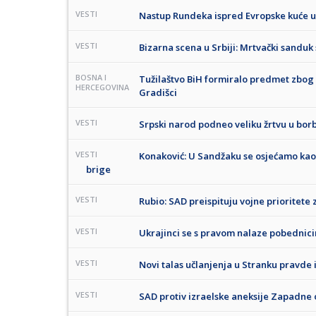
VESTI
Nastup Rundeka ispred Evropske kuće 
VESTI
Bizarna scena u Srbiji: Mrtvački sanduk
BOSNA I
Tužilaštvo BiH formiralo predmet zbog
HERCEGOVINA
Gradišci
VESTI
Srpski narod podneo veliku žrtvu u bor
VESTI
Konaković: U Sandžaku se osjećamo kao
brige
VESTI
Rubio: SAD preispituju vojne prioritete
VESTI
Ukrajinci se s pravom nalaze pobednic
VESTI
Novi talas učlanjenja u Stranku pravde 
VESTI
SAD protiv izraelske aneksije Zapadne 