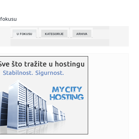
23:09:
Pravio haos na suđenju, prijetio novinarima: Huso B.
osuđen na ...
 fokusu
23:09:
Međedović bolji od Fonseke za plasman u treće kolo
Mastersa u ...
U FOKUSU
KATEGORIJE
ARHIVA
23:04:
SPEKTAKULARAN PREOKRET: Dragan Šakota poražen u
finalu Lige ša...
23:03:
Vlahović dao gol za istoriju! Srbin najbrži Juventusov
strelac ...
22:56:
Lamborghini Fenomeno Roadster
22:51:
Novi Pazar golom u nadoknadi vremena pobijedio Crvenu
zvezdu
22:51:
Putin izneo nove tvrdnje: Ukrajina nije želela razmenu
vojnika!
22:48:
AEK šokantno ostao bez trofej! Ritas senzacionalnim
preokretom o...
22:46:
Međedović pokazao klasu: Fonseca pao nakon tri seta