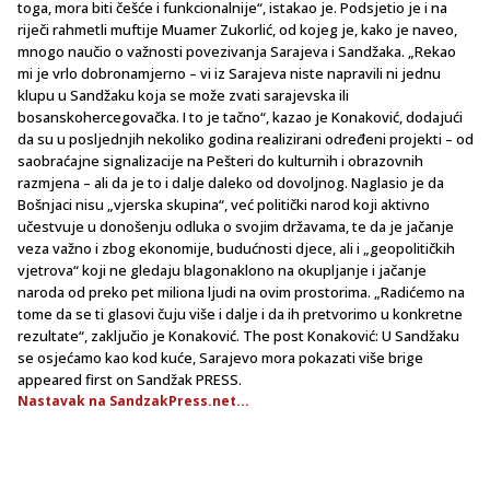
toga, mora biti češće i funkcionalnije“, istakao je. Podsjetio je i na
riječi rahmetli muftije Muamer Zukorlić, od kojeg je, kako je naveo,
mnogo naučio o važnosti povezivanja Sarajeva i Sandžaka. „Rekao
mi je vrlo dobronamjerno – vi iz Sarajeva niste napravili ni jednu
klupu u Sandžaku koja se može zvati sarajevska ili
bosanskohercegovačka. I to je tačno“, kazao je Konaković, dodajući
da su u posljednjih nekoliko godina realizirani određeni projekti – od
saobraćajne signalizacije na Pešteri do kulturnih i obrazovnih
razmjena – ali da je to i dalje daleko od dovoljnog. Naglasio je da
Bošnjaci nisu „vjerska skupina“, već politički narod koji aktivno
učestvuje u donošenju odluka o svojim državama, te da je jačanje
veza važno i zbog ekonomije, budućnosti djece, ali i „geopolitičkih
vjetrova“ koji ne gledaju blagonaklono na okupljanje i jačanje
naroda od preko pet miliona ljudi na ovim prostorima. „Radićemo na
tome da se ti glasovi čuju više i dalje i da ih pretvorimo u konkretne
rezultate“, zaključio je Konaković. The post Konaković: U Sandžaku
se osjećamo kao kod kuće, Sarajevo mora pokazati više brige
appeared first on Sandžak PRESS.
Nastavak na SandzakPress.net...