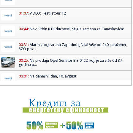
01:07:
VIDEO: Test Jetour T2
00:44:
Novi Srbin u Budućnosti! Stigla zamena za Tanaskovića!
00:31:
Alarm zbog virusa Zapadnog Nila! Više od 240 zaraženih,
SZO poz...
00:25:
Na prodaju Opel Senator B 3.0i CD koji je za više od 37
godina p...
00:01:
Na današnji dan, 10. avgust
00:01:
On će biti pomoćnik predsednika SAD u Beloj kući
23:58:
Petnaestogodišnjakinja osumnjičena za napad na devojku
(18): Pr...
23:57:
Markes posle sedmog mesta: "Dovoljno sam se borio u
karijeri"