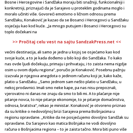
Bosne i Hercegovine i Sandžaka moraju biti snažniji, funkcionalniji i
konkretniji, priznajući da je Sarajevo u proteklim godinama moglo i
moralo učiniti više. Govoreći emotivno o ličnom odnosu prema
Sandžaku, Konaković je kazao da se Bosanci i Hercegovci u Sandžaku
osjećaju kao kod kuće. „Ja mnogo putujem i Bosanci i Hercegovci su
toplo dočekani na
>> Pročitaj celu vest na sajtu SandzakPress.net <<
većini destinacija, ali samo je jedna u kojoj se osjećamo kao kod
svoje kuće, a to je kada dođemo u bilo koji dio Sandžaka. To kako
nas ovde ljudi dočekuju, primaju i prihvataju, i to zaista nema nigdje
osim u ovom dijelu regiona“, poručio je Konaković. Posebnu pažnju
izazvala je njegova anegdota o jedinom računu koji je, kako kaže,
platio u Sandžaku. „Samo jednom sam nešto platio u Sandžaku, u
nekoj prodavnici. Imali smo neke kape, pa nas nisu prepoznali,
vjerovatno ni danas ne znaju da smo to bili mi. A to plaćanje nije
pitanje novca, to nije pitanje ekonomije, to je pitanje domaćinstva,
odnosa, bratstva“, rekao je ministar. Konaković je otvoreno priznao
da su kritike o nedovoljnoj brizi Sarajeva prema Bošnjacima u
regionu opravdane. „Kritike da ne posjećujemo dovoljno Sandžak su
opravdane. Da Sarajevo kao matica Bošnjaka ne vodi dovoljno
računa o Bošnjacima regiona – to je zaista tačno. Mora biti puno više