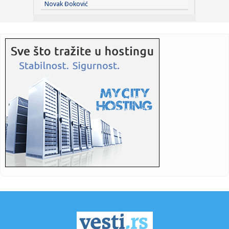
Novak Đoković
23:19:
Čukarički i Železničar saznali zašto je 2:0 najopasniji rezu...
23:16:
Dunav se povukao i otkrio jezive tajne iz dubine! Izronili
nacist...
23:08:
"Moskva će pasti"
23:00:
Roditelji, gledajte ko vam prilazi deci na plaži! Predatori
krij...
23:00:
UFC SPREMA SPEKTAKL: Goreće Abu Dabi, sledi borba za
pojas!
22:59:
Veče kada je dokazano da je 2:0 najopasniji rezultat
22:53:
Ostala zaključana ispred kuće, pa smislila drugi način da
uđe...
22:51:
Kiparski ministar: Evropa bi mogla da počne da dobija naš
gas u...