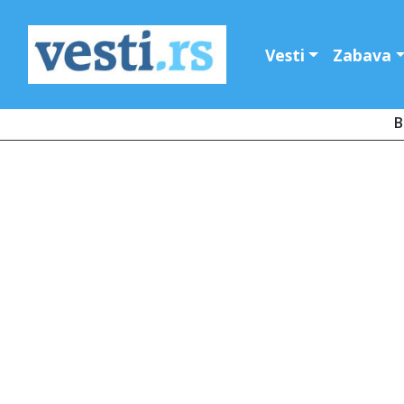
Vesti
Zabava
B