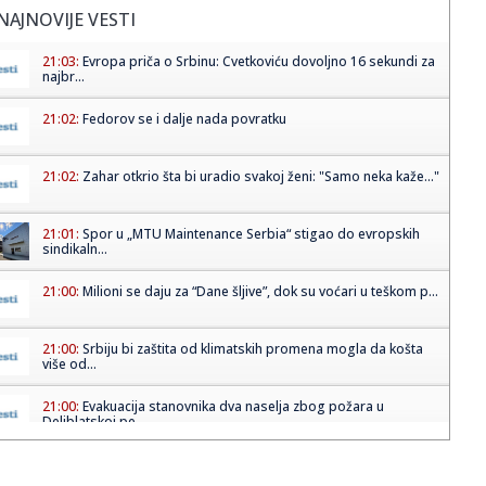
NAJNOVIJE VESTI
21:03:
Evropa priča o Srbinu: Cvetkoviću dovoljno 16 sekundi za
najbr...
21:02:
Fedorov se i dalje nada povratku
21:02:
Zahar otkrio šta bi uradio svakoj ženi: "Samo neka kaže..."
21:01:
Spor u „MTU Maintenance Serbia“ stigao do evropskih
sindikaln...
21:00:
Milioni se daju za “Dane šljive”, dok su voćari u teškom p...
21:00:
Srbiju bi zaštita od klimatskih promena mogla da košta
više od...
21:00:
Evakuacija stanovnika dva naselja zbog požara u
Deliblatskoj pe...
20:58:
Horor u Nemačkoj: Sudarila se dva tramvaja, više od 25
povređe...