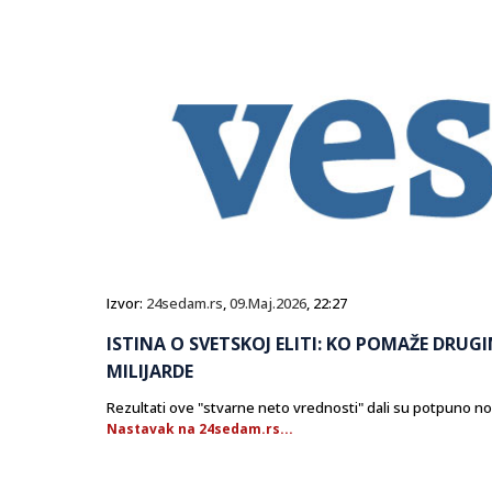
Izvor:
24sedam.rs
,
09.Maj.2026
, 22:27
ISTINA O SVETSKOJ ELITI: KO POMAŽE DRU
MILIJARDE
Rezultati ove "stvarne neto vrednosti" dali su potpuno nov
Nastavak na 24sedam.rs...