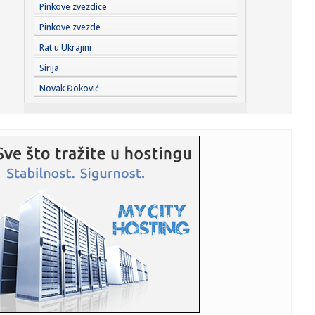
20:44:
Fotelja mu visi o koncu: Zbog čega se republikanci okreću
Pinkove zvezdice
proti...
Pinkove zvezde
20:44:
Ako postoji jedan komad koji ćete nositi godinama, to je
Rat u Ukrajini
kimono ...
Sirija
20:37:
PARKER NE ODUSTAJE OD SNA: Želi ono što Asvel čeka
Novak Đoković
skoro tri d...
20:37:
Dragojević će premijeru želeti što pre da zaboravi
20:36:
Lamborghini Revuelto SV postavio novi rekord na
Hokenhajmringu
20:28:
Litvanci surovo iskreni: "Niko nije uzbuđen zbog Partizana
– Z...
20:27:
Smailagić je predstavljen - više nema dileme gde nastavlja
kari...
20:26:
Izdato upozorenje, nacija na nogama: Stiže snažan tajfun,
oček...
20:22:
Rusi žestoko napali; Sve gori – na udaru i Nemci
FOTO/VIDEO