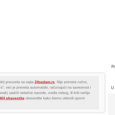
P
ki) preuzeta sa sajta
24sedam.rs
. Nije preneta ručno,
U
.rs", već je preneta automatski, računajući na savesnost i
lanak) sadrži netačne navode, vređa nekog, ili krši nečija
H obavestite
obavestite kako bismo uklonili sporni