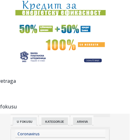
20:58:
Od prodaje pilića do letovanja na jahti: Novi prizori Bojane
i M...
20:57:
Kineski proizvođač robota procenjen na više od devet
milijardi...
20:53:
OVO NE SME DA SE DESI NI U SNU: Crvena zvezda može da
izgubi Sem...
20:53:
"Petarda" Hajduka iz Splita u Litvaniji
20:52:
Skandal: Procureo dokument; Blokaderi od svih kandidata
retraga
traže ap...
20:46:
Novi veliki posao Real Madrida – rešena sudbina
Vinisijusa!
 fokusu
20:45:
"Kompas": Senke nad "listom"
U FOKUSU
KATEGORIJE
ARHIVA
20:45:
Vučić najavio veliki skup u Novom Sadu: Očekujem pobedu
na niv...
Coronavirus