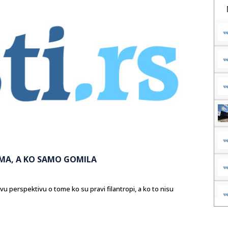
GIMA, A KO SAMO GOMILA
u perspektivu o tome ko su pravi filantropi, a ko to nisu