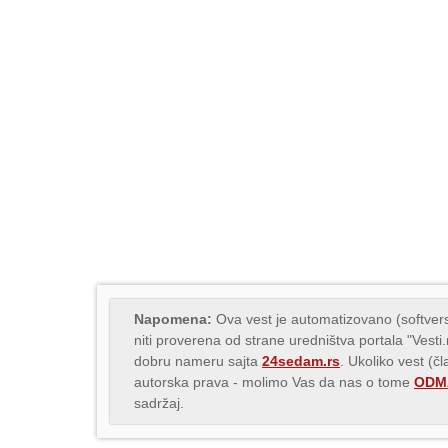
Napomena:
Ova vest je automatizovano (softvers
niti proverena od strane uredništva portala "Vesti
dobru nameru sajta
24sedam.rs
. Ukoliko vest (č
autorska prava - molimo Vas da nas o tome
ODMA
sadržaj.