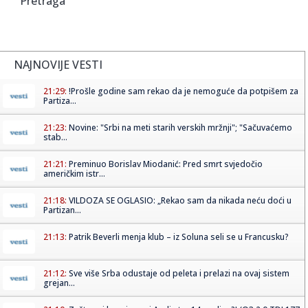
Pretraga
NAJNOVIJE VESTI
21:29:
!Prošle godine sam rekao da je nemoguće da potpišem za
Partiza...
21:23:
Novine: "Srbi na meti starih verskih mržnji"; "Sačuvaćemo
stab...
21:21:
Preminuo Borislav Miodanić: Pred smrt svjedočio
američkim istr...
21:18:
VILDOZA SE OGLASIO: „Rekao sam da nikada neću doći u
Partizan...
21:13:
Patrik Beverli menja klub – iz Soluna seli se u Francusku?
21:12:
Sve više Srba odustaje od peleta i prelazi na ovaj sistem
grejan...