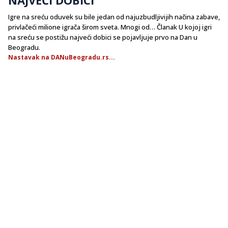
Igre na sreću oduvek su bile jedan od najuzbudljivijih načina zabave,
privlačeći milione igrača širom sveta. Mnogi od… Članak U kojoj igri
na sreću se postižu najveći dobici se pojavljuje prvo na Dan u
Beogradu.
Nastavak na DANuBeogradu.rs...