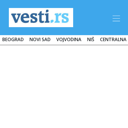
BEOGRAD
NOVI SAD
VOJVODINA
NIŠ
CENTRALNA 