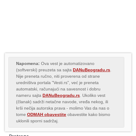
Napomena:
Ova vest je automatizovano
(softverski) preuzeta sa sajta
DANuBeogradu.rs
.
Nije preneta ručno, niti proverena od strane
uredništva portala "Vesti.rs", već je preneta
automatski, računajući na savesnost i dobru
nameru sajta
DANuBeogradu.rs
. Ukoliko vest
(članak) sadrži netačne navode, vređa nekog, ili
krši nečija autorska prava - molimo Vas da nas o
tome
ODMAH obavestite
obavestite kako bismo
uklonili sporni sadržaj.