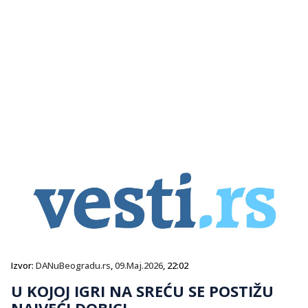
Izvor:
DANuBeogradu.rs
,
09.Maj.2026
, 22:02
U KOJOJ IGRI NA SREĆU SE POSTIŽU
NAJVEĆI DOBICI