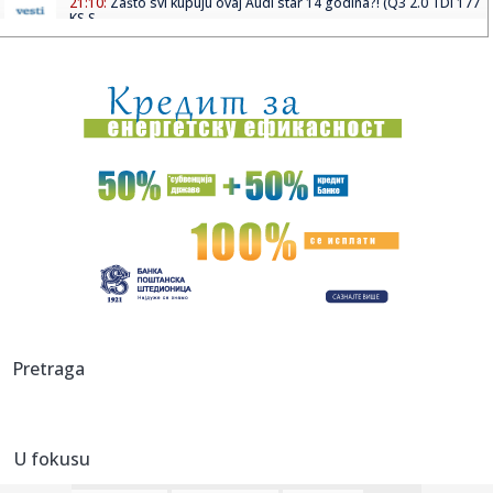
21:10:
Zašto svi kupuju ovaj Audi star 14 godina?! (Q3 2.0 TDI 177
KS S...
21:07:
Vojska je upala
21:01:
Ova frizura je idealna za letnje vrućine i ne pomera se ceo
dan
21:00:
Orlići izgubili na samom kraju: Novi poraz kadeta, ovaj je
bio p...
20:57:
Prvi korak ka "islamskom NATO-u"? Da li je odbrambeni
sporazum Tu...
20:57:
Murinjo izmešao karte – Real slavio u Budimpešti
20:55:
Kejt Bekinsejl je ovu ulogu prihvatila kao "lični
Pretraga
eksperiment": ...
20:54:
Od danas novi iznosi akciza na cigarete i rezani duvan
U fokusu
20:54:
(POLUVREME) KATAI SLOMIO PAZARCE: Crvena zvezda tek u
završnici ...