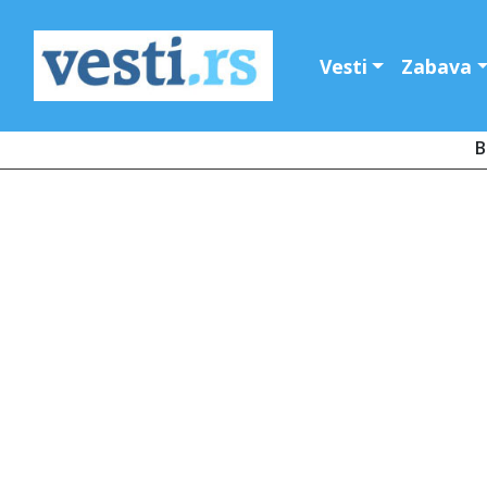
Vesti
Zabava
B