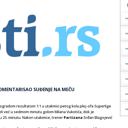
Ć KOMENTARISAO SUĐENJE NA MEČU
ogradom rezultatom 1:1 u utakmici petog kola plej-ofa Superlige
veli već u sedmom minutu golom Milana Vukotića, dok je
u 25. minutu. Nakon utakmice, trener
Partizana
Srđan Blagojević