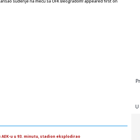
tarisao suđenje na meču sa OFK Beogradom! appeared first on
P
U
 AEK-u u 93. minutu, stadion eksplodirao