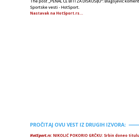
The post „PENAL ĆE BITI ZA DISKUSIJU“: Blagojević komen
Sportske vesti - HotSport.
Nastavak na HotSport.rs...
PROČITAJ OVU VEST IZ DRUGIH IZVORA:
HotSport.rs
: NIKOLIĆ POKORIO GRČKU: Srbin doneo titulu