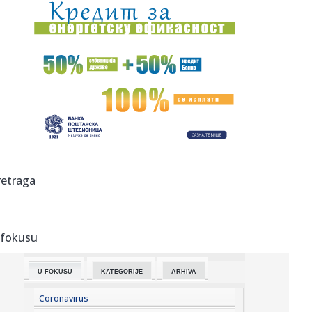
07:36:
Boravak Elfete Veseli na slobodi sumrak pravosuđa u BiH
07:32:
Tom Holand obara rekorde: "Spajdermen" mu doneo
honorar od kojeg ...
07:31:
Планирана искључења струје за ...
07:31:
Sedma godina kampa "Srbija te zove": Vučić danas
dočekuje mlad...
07:29:
FOTO: Prerušio se u Smrt i posmatrao pacijente bolnice,
retraga
pa uhap...
07:27:
Gof, Ribakina, Pegula i Jović u trećem kolu Toronta
 fokusu
07:26:
Infantino se pokajao i izvinio, ali ne napušta predsedničko
mes...
U FOKUSU
KATEGORIJE
ARHIVA
07:25:
Vučić danas na dočeku pripadnika MUP-a koji su
učestvovali u ...
Coronavirus