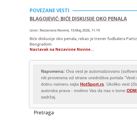
POVEZANE VESTI
BLAGOJEVIĆ: BIĆE DISKUSIJE OKO PENALA
Izvor:
Nezavisne Novine
,
10.Maj.2026
, 11:19
Biće diskusije oko penala, rekao je trener fudbalera Parti
Beogradom.
Nastavak na Nezavisne Novine...
Napomena:
Ova vest je automatizovano (softvers
niti proverena od strane uredništva portala "Vesti
dobru nameru sajta
HotSport.rs
. Ukoliko vest (č
autorska prava - molimo Vas da nas o tome
ODMA
sadržaj.
Pretraga