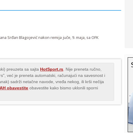
zana Srđan Blagojević nakon remija juče, 9. maja, sa OFK
ki) preuzeta sa sajta
HotSport.rs
. Nije preneta ručno,
.rs", već je preneta automatski, računajući na savesnost i
lanak) sadrži netačne navode, vređa nekog, ili krši nečija
H obavestite
obavestite kako bismo uklonili sporni