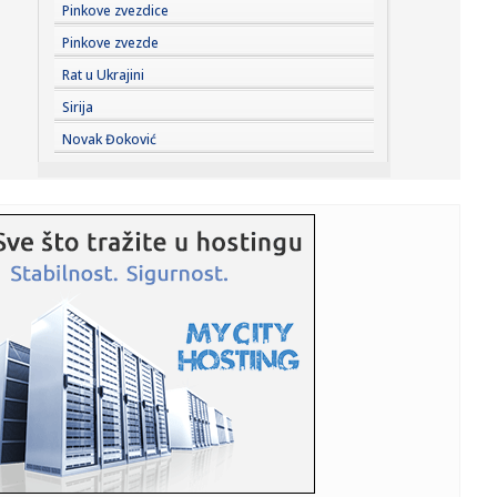
07:24:
Recept koji od bataka pravi gurmansko jelo
Pinkove zvezdice
Pinkove zvezde
07:23:
Everton doveo Kristijana Nergora: Iskusni Danac stigao iz
Rat u Ukrajini
Arsenal...
Sirija
07:23:
Šelton, Fonseka, Muzeti i Rud u trećem kolu u Montrealu
Novak Đoković
07:21:
AMSS izdao upozorenje – spremite se na gužve
07:21:
Suša prži usjeve u BiH, neizbježno poskupljenje hrane
07:21:
Smanjena proizvodnja struje u BiH, nema nestašica ni
poskupljenj...
07:20:
Najbogatije selo u Evropi nalazi se nadomak Srbije: Nižu
se pala...
07:18:
Vanredna situacija u delu opštine Kovin zbog požara u
Deliblats...
07:18:
Težak udes u Beogradu; Motociklista i suvozač teško
povređeni