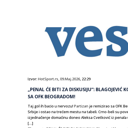
Izvor:
HotSport.rs
,
09.Maj.2026
, 22:29
„PENAL ĆE BITI ZA DISKUSIJU“: BLAGOJEVI
SA OFK BEOGRADOM!
Taj gol ih bacio u nervozu!
Partizan
je remizirao sa OFK Be
Srbije i ostao na trećem mestu na tabeli. Crno-beli su po
izjednačenje domaćinu doneo Aleksa Cvetković iz penala 
[…]