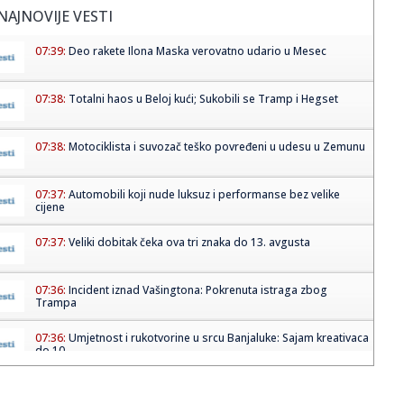
NAJNOVIJE VESTI
07:39:
Deo rakete Ilona Maska verovatno udario u Mesec
07:38:
Totalni haos u Beloj kući; Sukobili se Tramp i Hegset
07:38:
Motociklista i suvozač teško povređeni u udesu u Zemunu
07:37:
Automobili koji nude luksuz i performanse bez velike
cijene
07:37:
Veliki dobitak čeka ova tri znaka do 13. avgusta
07:36:
Incident iznad Vašingtona: Pokrenuta istraga zbog
Trampa
07:36:
Umjetnost i rukotvorine u srcu Banjaluke: Sajam kreativaca
do 10....
07:36:
Hirošima obilježila 81. godišnjicu atomskog
bombardovanja