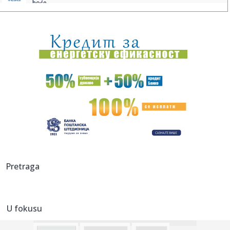
hoće ...
00:03:
Na današnji dan, 8. avgust
00:03:
Volkswagen menja poslovnu strategiju u SAD
23:51:
PARTIZAN TRLJA RUKE: Transfer Saše Lukića doneo crno-
belima 300...
23:48:
Otišao iz Arsenala pre nego što su podigli trofej – vratio
se...
23:47:
Srpkinje pronašle novčanik u Čanju, pa uradile nešto što je
...
23:46:
Detalji drame na nemačkom aerodromu: Vozač nogom
Pretraga
izbacio dron s...
23:42:
Kraj za Aleksandru i Anu: Eliminisane već na startu
U fokusu
23:35:
"Nema lakih utakmica, ali mi smo Vojvodina"