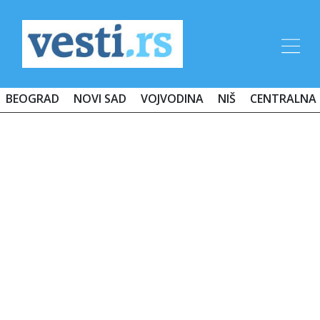
BEOGRAD
NOVI SAD
VOJVODINA
NIŠ
CENTRALNA 