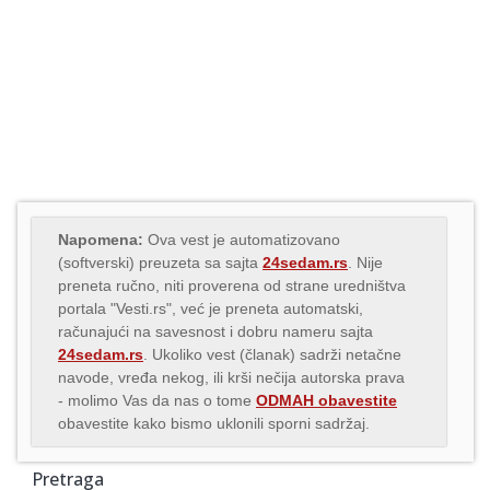
Napomena:
Ova vest je automatizovano
(softverski) preuzeta sa sajta
24sedam.rs
. Nije
preneta ručno, niti proverena od strane uredništva
portala "Vesti.rs", već je preneta automatski,
računajući na savesnost i dobru nameru sajta
24sedam.rs
. Ukoliko vest (članak) sadrži netačne
navode, vređa nekog, ili krši nečija autorska prava
- molimo Vas da nas o tome
ODMAH obavestite
obavestite kako bismo uklonili sporni sadržaj.
Pretraga