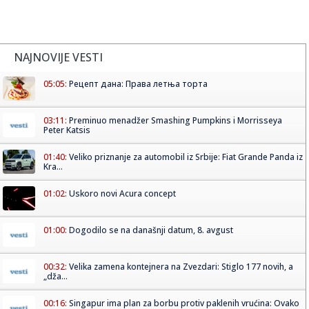
NAJNOVIJE VESTI
05:05:
Рецепт дана: Права летња торта
03:11:
Preminuo menadžer Smashing Pumpkins i Morrisseya
Peter Katsis
01:40:
Veliko priznanje za automobil iz Srbije: Fiat Grande Panda iz
Kra...
01:02:
Uskoro novi Acura concept
01:00:
Dogodilo se na današnji datum, 8. avgust
00:32:
Velika zamena kontejnera na Zvezdari: Stiglo 177 novih, a
„dža...
00:16:
Singapur ima plan za borbu protiv paklenih vrućina: Ovako