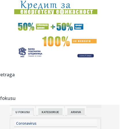
21:52:
"Delije" zovu na Marakanu: "Prepoznajemo momenat"
21:49:
Bez struje u petak u Zagužanu
21:45:
Kineski Luxeed RX izgleda kao kombinacija Ferrari
Purosanguea i X...
21:43:
Madona i Kajli Minog objavljuju prvu zajedničku pesmu
VIDEO
21:43:
Demba Sek se iskupio u Humskoj VIDEO
retraga
21:41:
VIDEO: Novosadski vatrogasci upućeni na ispomoć u
gašenju po...
 fokusu
21:41:
Knežević: "Da nije bilo Srbije i Vučića nikada ne bi
pobedili...
U FOKUSU
KATEGORIJE
ARHIVA
21:40:
Beograd spreman za rat bez rukavica – stižu svetski
šampioni ...
Coronavirus