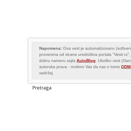
Napomena:
Ova vest je automatizovano (softvers
proverena od strane uredništva portala "Vesti.rs",
dobru nameru sajta
AutoBlog
. Ukoliko vest (čla
autorska prava - molimo Vas da nas o tome
ODMA
sadržaj.
Pretraga