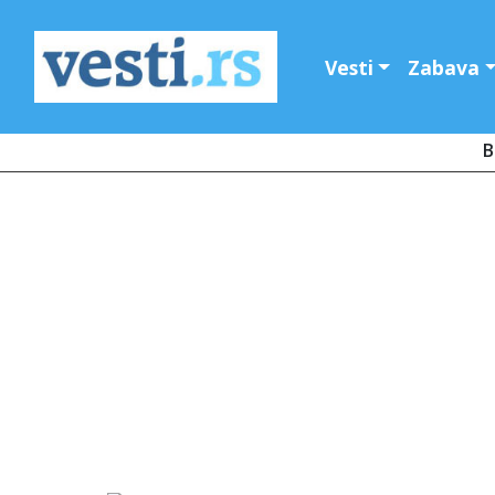
Vesti
Zabava
B