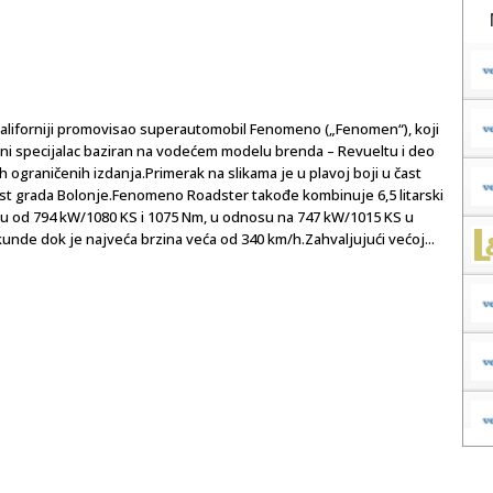
aliforniji promovisao superautomobil Fenomeno („Fenomen“), koji
ridni specijalac baziran na vodećem modelu brenda – Revueltu i deo
 ograničenih izdanja.Primerak na slikama je u plavoj boji u čast
ast grada Bolonje.Fenomeno Roadster takođe kombinuje 6,5 litarski
gu od 794 kW/1080 KS i 1075 Nm, u odnosu na 747 kW/1015 KS u
kunde dok je najveća brzina veća od 340 km/h.Zahvaljujući većoj...