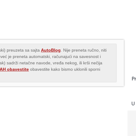
ki) preuzeta sa sajta
AutoBlog
. Nije preneta ručno, niti
 već je preneta automatski, računajući na savesnost i
nak) sadrži netačne navode, vređa nekog, ili krši nečija
H obavestite
obavestite kako bismo uklonili sporni
P
U