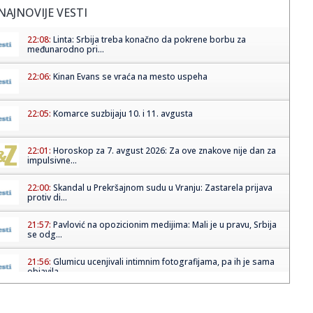
NAJNOVIJE VESTI
22:08:
Linta: Srbija treba konačno da pokrene borbu za
međunarodno pri...
22:06:
Kinan Evans se vraća na mesto uspeha
22:05:
Komarce suzbijaju 10. i 11. avgusta
22:01:
Horoskop za 7. avgust 2026: Za ove znakove nije dan za
impulsivne...
22:00:
Skandal u Prekršajnom sudu u Vranju: Zastarela prijava
protiv di...
21:57:
Pavlović na opozicionim medijima: Mali je u pravu, Srbija
se odg...
21:56:
Glumicu ucenjivali intimnim fotografijama, pa ih je sama
objavila...
21:55:
HUMSKA JE STREPELA, PA EKSPLODIRALA: Partizan na
poluvremenu ima ...