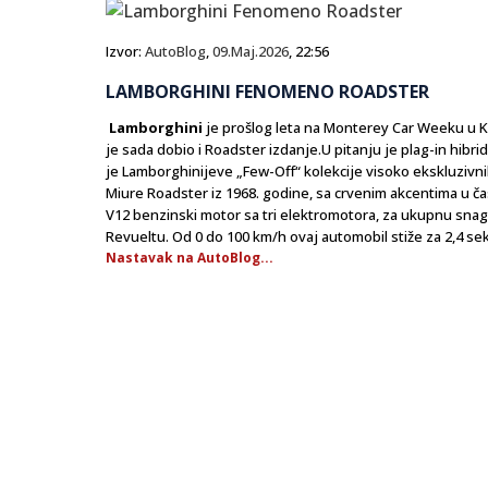
Izvor:
AutoBlog
,
09.Maj.2026
, 22:56
LAMBORGHINI FENOMENO ROADSTER
Lamborghini
je prošlog leta na Monterey Car Weeku u K
je sada dobio i Roadster izdanje.U pitanju je plag-in hib
je Lamborghinijeve „Few-Off“ kolekcije visoko ekskluzivnih
Miure Roadster iz 1968. godine, sa crvenim akcentima u č
V12 benzinski motor sa tri elektromotora, za ukupnu sna
Revueltu. Od 0 do 100 km/h ovaj automobil stiže za 2,4 se
Nastavak na AutoBlog...