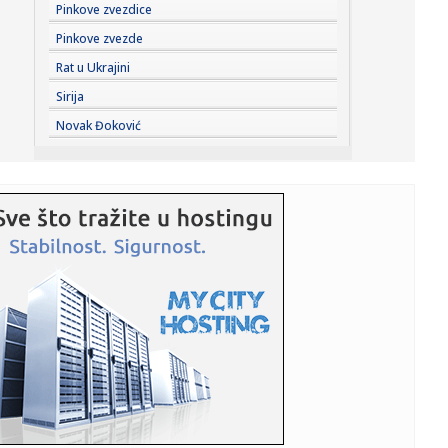
21:40:
Rijana snima novi album: ASAP Roki otkrio detalje
Pinkove zvezdice
Pinkove zvezde
21:40:
Skinula se devojka Bake Praseta: Pokazala savršeno telo
Rat u Ukrajini
(FOTO)
Sirija
21:39:
HAOS U SALCBURGU: Sudija povukao igrače sa terena,
Novak Đoković
domaćin se h...
21:36:
Novosadska policija zaplenila 85 kilograma droge:
Uhapšene tri o...
21:32:
Tramp brani Hegseta
21:31:
Fonseka: "Đoković je sve stariji – zato to predlaže"
21:25:
VIDEO: Test Jeep Compass
21:21:
Vučić otkrio o čemu će razgovarati sa Zelenskim: Evropski
put...
21:20:
Salah: "Prvi put u životu da sam doživeo ovako nešto"
VIDEO