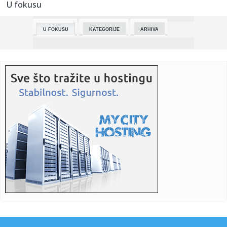
U fokusu
00:12:
„Besmrtni puk“ i u Beogradu: Objavljena ruta šetnje na Dan
p...
U FOKUSU
KATEGORIJE
ARHIVA
00:09:
Drama kakva se ne pamti! Bomba eksplodirala među
đacima, povre...
00:03:
Gori Albanija! Sukob policije i demonstranata eskalirao
usred pro...
23:59:
Otvoren štand NUB RS na Sajmu knjiga u Solunu
23:53:
Horor ispod Avale! Autom prešao u suprotnu traku, udario
motocik...
23:47:
SUZE, ZVIŽDUCI I HAOS U ITALIJI: Frozinone se vratio u elitu,
Pe...
23:43:
Toyota razmatra snažniju GR verziju popularnog modela
RAV4
23:20:
Otkriven mogući uzrok eksplozije u kojoj je povrijeđen
radnik i...
23:19:
Energetska kriza povećala potražnju za toplotnim