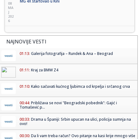
MG 4X startovao u Kini
08
MA
J
202
6
NAJNOVIJE VESTI
01:13:
Galerija fotografija – Rundek & Ana – Beograd
01:11:
Kraj za BMW Z4
01:10:
Kako sačuvati kućnog ljubimca od krpelja i srčanog crva
00:44:
Približava se novi "Beogradski pobednik": Gajić i
Tomašević p...
00:33:
Drama u Španiji: Srbin upucan na ulici, policija sumnja na
ovo!
00:30:
Da li vam treba račun? Ovo pitanje na kasi krije mnogo više