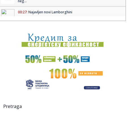
neg...
00:27:
Najavljen novi Lamborghini
00:25:
Danas oblačno, popodne razvedravanje, temperatura do
24 stepena
00:25:
Vremeplov: Nemačka potpisala kapitulaciju
00:25:
Lavrov: Za Rusiju nedopustivo obnavljanje borbi u
Persijskom zali...
00:21:
Ubijen mladić u kruševačkom naselju Bare, dve osobe
uhapšene
00:21:
Užas u Kruševcu! Mladić (22) ubijen nožem!
00:16:
Dogodilo se na današnji datum, 9. maj
Pretraga
00:15:
Novi skandal trese kraljevsku porodicu: Endru svedoči
pred sudom...