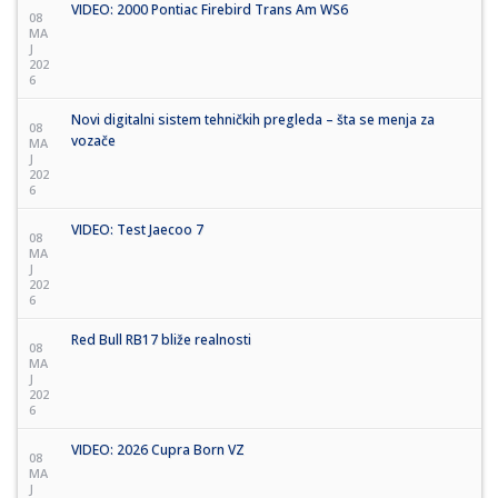
VIDEO: 2000 Pontiac Firebird Trans Am WS6
08
MA
J
202
6
Novi digitalni sistem tehničkih pregleda – šta se menja za
08
vozače
MA
J
202
6
VIDEO: Test Jaecoo 7
08
MA
J
202
6
Red Bull RB17 bliže realnosti
08
MA
J
202
6
VIDEO: 2026 Cupra Born VZ
08
MA
J