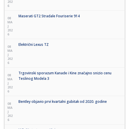
202
6
Maserati GT2 Stradale Fouriserie 914
08
MA
J
202
6
Električni Lexus TZ
08
MA
J
202
6
Trgovinski sporazum Kanade i Kine značajno snizio cenu
08
Teslinog Modela 3
MA
J
202
6
Bentley objavio prvi kvartalni gubitak od 2020. godine
08
MA
J
202
6