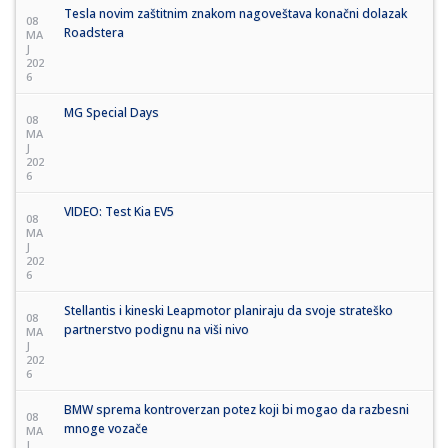
Tesla novim zaštitnim znakom nagoveštava konačni dolazak
08
Roadstera
MA
J
202
6
MG Special Days
08
MA
J
202
6
VIDEO: Test Kia EV5
08
MA
J
202
6
Stellantis i kineski Leapmotor planiraju da svoje strateško
08
partnerstvo podignu na viši nivo
MA
J
202
6
BMW sprema kontroverzan potez koji bi mogao da razbesni
08
mnoge vozače
MA
J