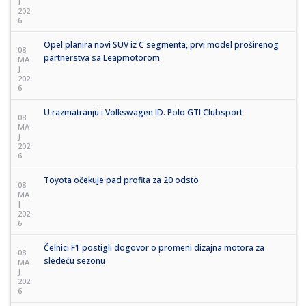
J
202
6
Opel planira novi SUV iz C segmenta, prvi model proširenog
08
partnerstva sa Leapmotorom
MA
J
202
6
U razmatranju i Volkswagen ID. Polo GTI Clubsport
08
MA
J
202
6
Toyota očekuje pad profita za 20 odsto
08
MA
J
202
6
Čelnici F1 postigli dogovor o promeni dizajna motora za
08
sledeću sezonu
MA
J
202
6