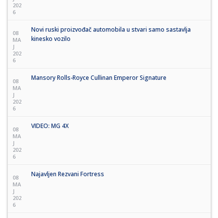
202
6
Novi ruski proizvođač automobila u stvari samo sastavlja
08
kinesko vozilo
MA
J
202
6
Mansory Rolls-Royce Cullinan Emperor Signature
08
MA
J
202
6
VIDEO: MG 4X
08
MA
J
202
6
Najavljen Rezvani Fortress
08
MA
J
202
6