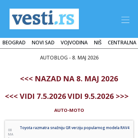
BEOGRAD
NOVI SAD
VOJVODINA
NIŠ
CENTRALNA 
AUTOBLOG - 8. MAJ 2026
<<< NAZAD NA 8. MAJ 2026
<<< VIDI 7.5.2026
VIDI 9.5.2026 >>>
AUTO-MOTO
Toyota razmatra snažniju GR verziju popularnog modela RAV4
08
MA