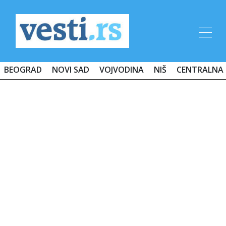
BEOGRAD
NOVI SAD
VOJVODINA
NIŠ
CENTRALNA 