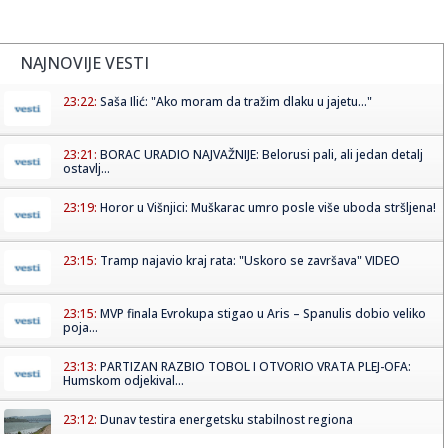
NAJNOVIJE VESTI
23:22:
Saša Ilić: "Ako moram da tražim dlaku u jajetu..."
23:21:
BORAC URADIO NAJVAŽNIJE: Belorusi pali, ali jedan detalj
ostavlj...
23:19:
Horor u Višnjici: Muškarac umro posle više uboda stršljena!
23:15:
Tramp najavio kraj rata: "Uskoro se završava" VIDEO
23:15:
MVP finala Evrokupa stigao u Aris – Spanulis dobio veliko
poja...
23:13:
PARTIZAN RAZBIO TOBOL I OTVORIO VRATA PLEJ-OFA:
Humskom odjekival...
23:12:
Dunav testira energetsku stabilnost regiona