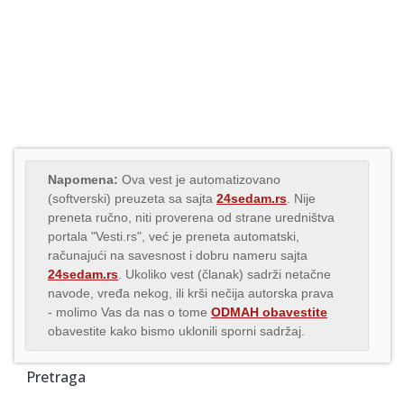
Napomena:
Ova vest je automatizovano
(softverski) preuzeta sa sajta
24sedam.rs
. Nije
preneta ručno, niti proverena od strane uredništva
portala "Vesti.rs", već je preneta automatski,
računajući na savesnost i dobru nameru sajta
24sedam.rs
. Ukoliko vest (članak) sadrži netačne
navode, vređa nekog, ili krši nečija autorska prava
- molimo Vas da nas o tome
ODMAH obavestite
obavestite kako bismo uklonili sporni sadržaj.
Pretraga