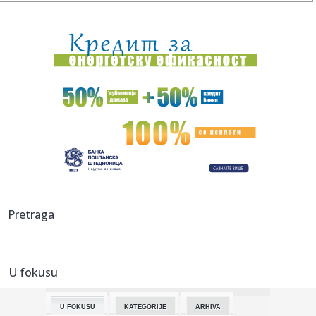
23:11:
Saša Ilić se obraća posle meča sa Tobolom
23:02:
Minimalac dominantne Rijeke, šok za Škendiju na Ostrvu
23:00:
Vučić kaže da će poštovati zakon “iako je glup”
22:58:
FIFA im uplatila novac, oni odbijaju da podrže Infantina
22:58:
Stanković: Emisija Kvadratura kruga je zaštićena kao moje
auto...
22:56:
Kalibaf poručio Trampu: "Vaša teatralna diplomatija je
Pretraga
propala"
22:52:
Rekordne temperature mijenjaju život širom Evrope: Požari,
su...
U fokusu
22:51:
Najavljen električni Ford Fathom
U FOKUSU
KATEGORIJE
ARHIVA