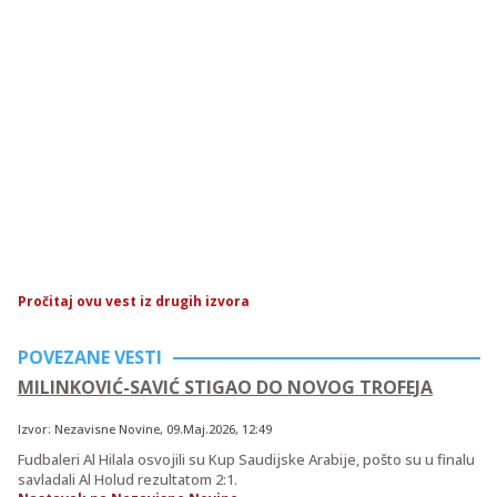
Pročitaj ovu vest iz drugih izvora
POVEZANE VESTI
MILINKOVIĆ-SAVIĆ STIGAO DO NOVOG TROFEJA
Izvor:
Nezavisne Novine
,
09.Maj.2026
, 12:49
Fudbaleri Al Hilala osvojili su Kup Saudijske Arabije, pošto su u finalu
savladali Al Holud rezultatom 2:1.