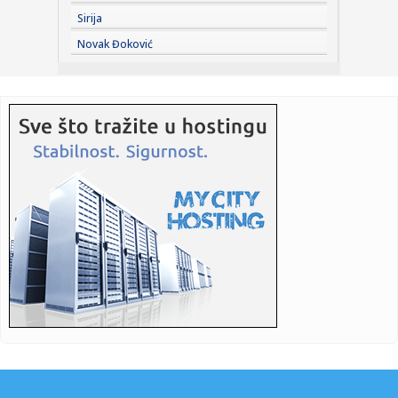
Sirija
08:19:
OČEKIVANO? Evo gde Luni Voker nastavlja karijeru!
Novak Đoković
08:19:
INFANTINO PREŽIVEO KRIZNI SASTANAK: FIFA mu pružila
punu podr...
08:19:
MESI SE VRATIO KAO DA NIJE NI ODLAZIO: Dva gola,
asistencija i no...
08:17:
Uvode nova pravila: Kompanije više neće moći nasumično
da zov...
08:16:
200 na sat: Novi korak ka brzoj pruzi Beograd-Niš, traži se
izv...
08:15:
Deseta Velikogradištanska Gitarijada: Jubilej u znaku
rokenrola
08:14:
Deo Limana, NIS, Spens i Merkator mogu imati otežano
snabdevanje...
08:14:
Prvo skoči, pa reci Hetafe