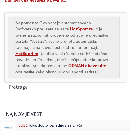
Nastavak na Nezavisne Novine...
Napomena:
Ova vest je automatizovano
(softverski) preuzeta sa sajta
HotSport.rs
. Nije
preneta ručno, niti proverena od strane uredništva
portala "Vesti.rs", već je preneta automatski,
računajući na savesnost i dobru nameru sajta
HotSport.rs
. Ukoliko vest (članak) sadrži netačne
navode, vređa nekog, ili krši nečija autorska prava
- molimo Vas da nas o tome
ODMAH obavestite
obavestite kako bismo uklonili sporni sadržaj.
Pretraga
NAJNOVIJE VESTI
08:36:
Jokić dobio još jednog saigrača