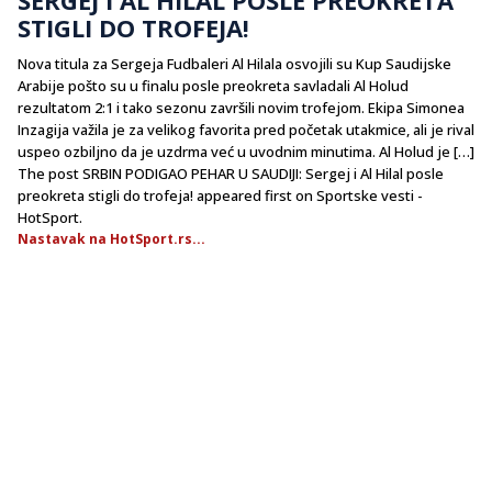
STIGLI DO TROFEJA!
Nova titula za Sergeja Fudbaleri Al Hilala osvojili su Kup Saudijske
Arabije pošto su u finalu posle preokreta savladali Al Holud
rezultatom 2:1 i tako sezonu završili novim trofejom. Ekipa Simonea
Inzagija važila je za velikog favorita pred početak utakmice, ali je rival
uspeo ozbiljno da je uzdrma već u uvodnim minutima. Al Holud je […]
The post SRBIN PODIGAO PEHAR U SAUDIJI: Sergej i Al Hilal posle
preokreta stigli do trofeja! appeared first on Sportske vesti -
HotSport.
Nastavak na HotSport.rs...