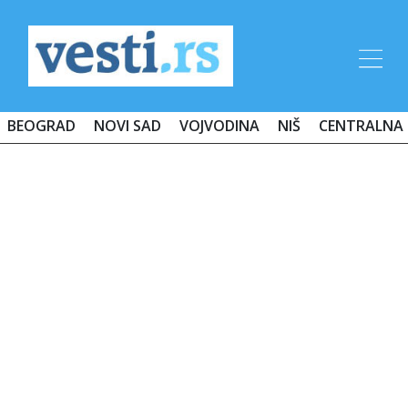
BEOGRAD
NOVI SAD
VOJVODINA
NIŠ
CENTRALNA 