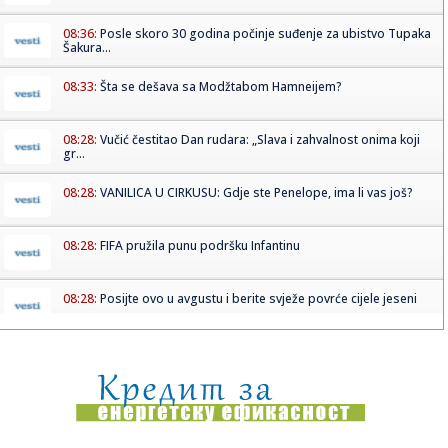
08:36:
Posle skoro 30 godina počinje suđenje za ubistvo Tupaka
Šakura...
08:33:
Šta se dešava sa Modžtabom Hamneijem?
08:28:
Vučić čestitao Dan rudara: „Slava i zahvalnost onima koji
gr...
08:28:
VANILICA U CIRKUSU: Gdje ste Penelope, ima li vas još?
08:28:
FIFA pružila punu podršku Infantinu
08:28:
Posijte ovo u avgustu i berite svježe povrće cijele jeseni
08:28:
Coca-Cola bilježi milijarde prihoda, ključ uspjeha iznenadio
mn...
08:28:
Divlje svinje iz komšiluka tamane kukuruz pored Save,
mještani ...