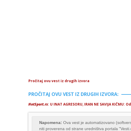
Pročitaj ovu vest iz drugih izvora
PROČITAJ OVU VEST IZ DRUGIH IZVORA:
HotSport.rs
: U INAT AGRESORU, IRAN NE SAVIJA KIČMU: Od
Napomena:
Ova vest je automatizovano (softvers
niti proverena od strane uredništva portala "Vesti