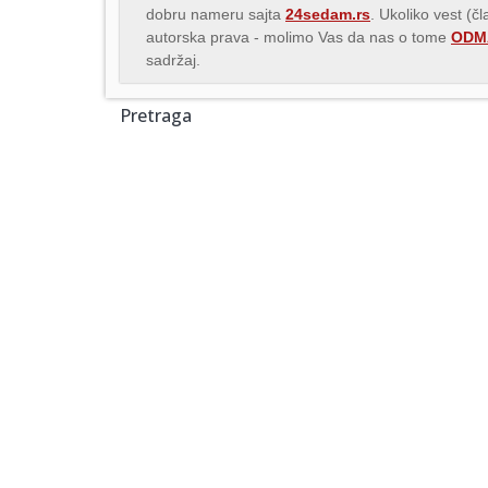
dobru nameru sajta
24sedam.rs
. Ukoliko vest (č
autorska prava - molimo Vas da nas o tome
ODMA
sadržaj.
Pretraga