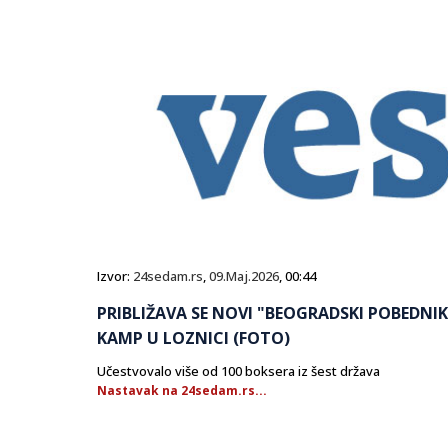
Izvor:
24sedam.rs
,
09.Maj.2026
, 00:44
PRIBLIŽAVA SE NOVI "BEOGRADSKI POBEDNIK"
KAMP U LOZNICI (FOTO)
Učestvovalo više od 100 boksera iz šest država
Nastavak na 24sedam.rs...