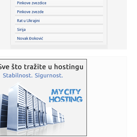
10:11:
Ko je u pravu za rafineriju: Vučić upozorava na Dunav, NIS
Pinkove zvezdice
ka...
Pinkove zvezde
10:11:
Železničar "blindirao" Kokovića!
Rat u Ukrajini
Sirija
10:11:
Počela specijalna operacija spasavanja: Potopljene dve
Novak Đoković
barže na...
10:09:
Sprema se navala: Peugeot obećao 7 modela do 2030.
godine!
10:09:
Novi bilans migrantske tragedije: 141 migrant poginuo u
pokušaji...
10:08:
Srbija protiv šampiona napada finale EP
10:06:
Kineski špijunski softver se proširio svetom: Prati i rutere
NA...
10:06:
Ukrajinci se opraštaju od čoveka koji je dao ime
nepoznatim voj...
10:05:
Vodostaj Dunava nastavlja da opada: Komšije u problemu