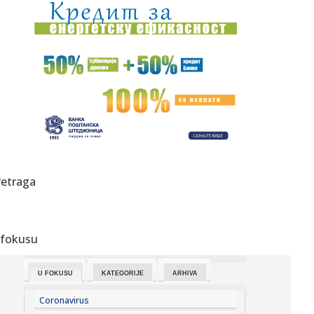
10:22:
Škobalj: Situacija sa energetskim sistemom u regionu
veoma ozbil...
10:22:
MASA o napadu na Filipovića: Vlast prešla na svakodnevno
fizi...
10:18:
Kako smiriti psa kada dolaze gosti?
10:17:
Nik Kejv održao koncert u Beogradu
10:17:
Veliki izdavači neće učestvovati na Beogradskom sajmu
retraga
knjiga?
10:16:
Dunav kod Ruse u Bugarskoj pao još pet centimetara, na
snazi ogr...
 fokusu
10:15:
Bravo za mame! 28 beba rođeno u Betaniji, među njima i
blizanci
U FOKUSU
KATEGORIJE
ARHIVA
10:12:
VELIKI PREOKRET U ABA LIGI: Vojinović napušta regionalno
takmi...
Coronavirus