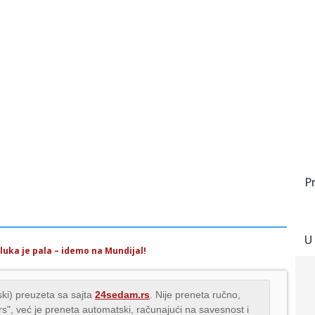
P
U
luka je pala – idemo na Mundijal!
ki) preuzeta sa sajta
24sedam.rs
. Nije preneta ručno,
.rs", već je preneta automatski, računajući na savesnost i