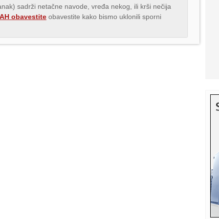
lanak) sadrži netačne navode, vređa nekog, ili krši nečija
H obavestite
obavestite kako bismo uklonili sporni