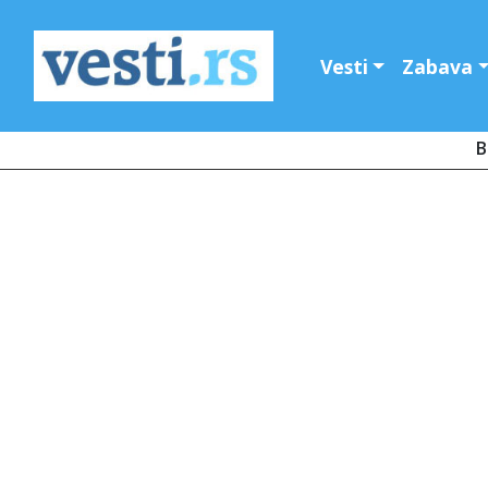
Vesti
Zabava
B