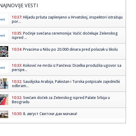
NAJNOVIJE VESTI
10:37:
Hiljadu pršuta zaplenjeno u Hrvatskoj, inspektori istražuju
por...
10:35:
Počinje svečana ceremonija: Vučić dočekuje Zelenskog
ispred ...
10:34:
Prvacima u Nišu po 20.000 dinara pred polazak u školu
10:33:
Koković ne mrda iz Pančeva: Dizelka produžila ugovor sa
perspe...
10:32:
Saudijska Arabija, Pakistan i Turska potpisale zajednički
odbram...
10:32:
Svečani doček za Zelenskog ispred Palate Srbija u
Beogradu
10:30:
8. август Светски дан мачака!
10:29:
Alarm u Folksvagenu: Vlasnici traže hitne promene, u
planu ukida...