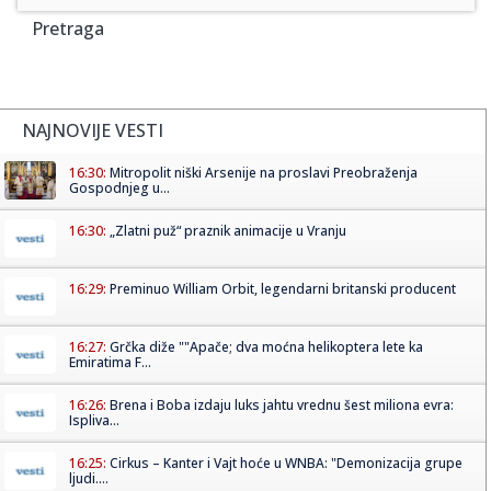
Pretraga
NAJNOVIJE VESTI
16:30:
Mitropolit niški Arsenije na proslavi Preobraženja
Gospodnjeg u...
16:30:
„Zlatni puž“ praznik animacije u Vranju
16:29:
Preminuo William Orbit, legendarni britanski producent
16:27:
Grčka diže ""Apače; dva moćna helikoptera lete ka
Emiratima F...
16:26:
Brena i Boba izdaju luks jahtu vrednu šest miliona evra:
Ispliva...
16:25:
Cirkus – Kanter i Vajt hoće u WNBA: "Demonizacija grupe
ljudi....