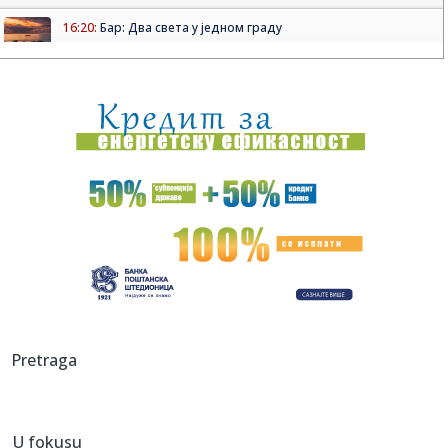
16:20:
Бар: Два света у једном граду
16:22:
Dvojica radnika povređena u fabrici u Kikindi
16:20:
Srpkinjama evropska bronza: Emilija, Natalija i Marija
"upucale" ...
16:17:
Povrijeđeni motociklista kod Brčkog van životne opasnosti
16:17:
Drugo veče „Fresh Wave“ festivala spojilo nespojive
ritmove
16:17:
Nada Topčagić iskreno o prolaznosti i najvećem strahu:
"Velika...
16:17:
Najveća željezara iz Afrike dolazi u BiH, velika prilika za
Pretraga
dom...
16:17:
Gmail uvodi velike promjene od 2027. godine: Milioni
korisnika mo...
U fokusu