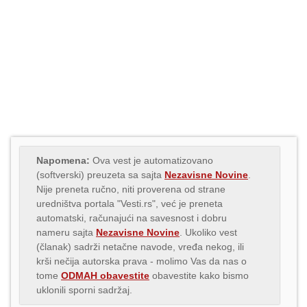
Napomena:
Ova vest je automatizovano
(softverski) preuzeta sa sajta
Nezavisne Novine
.
Nije preneta ručno, niti proverena od strane
uredništva portala "Vesti.rs", već je preneta
automatski, računajući na savesnost i dobru
nameru sajta
Nezavisne Novine
. Ukoliko vest
(članak) sadrži netačne navode, vređa nekog, ili
krši nečija autorska prava - molimo Vas da nas o
tome
ODMAH obavestite
obavestite kako bismo
uklonili sporni sadržaj.