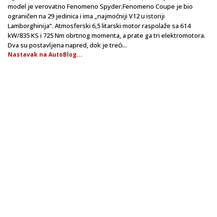
model je verovatno Fenomeno Spyder.Fenomeno Coupe je bio
ograničen na 29 jedinica i ima „najmoćniji V12 u istoriji
Lamborghinija“. Atmosferski 6,5 litarski motor raspolaže sa 614
kW/835 KS i 725 Nm obrtnog momenta, a prate ga tri elektromotora.
Dva su postavljena napred, dok je treći...
Nastavak na AutoBlog...