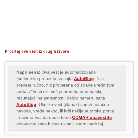
Pročitaj ovu vest iz drugih izvora
Napomena:
Ova vest je automatizovano
(softverski) preuzeta sa sajta
AutoBlog
. Nije
preneta ručno, niti proverena od strane uredništva
portala "Vesti.rs", već je preneta automatski,
računajući na savesnost i dobru nameru sajta
AutoBlog
. Ukoliko vest (članak) sadrži netačne
navode, vređa nekog, ili krši nečija autorska prava
- molimo Vas da nas o tome
ODMAH obavestite
obavestite kako bismo uklonili sporni sadržaj.