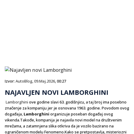
Izvor:
AutoBlog
,
09.Maj.2026
, 00:27
NAJAVLJEN NOVI LAMBORGHINI
Lamborghini
ove godine slavi 63. godišnjicu, a taj broj ima posebno
značenje za kompaniju jer je osnovana 1963. godine. Povodom ovog
događaja,
Lamborghini
organizuje poseban događaj ovog
vikenda.Takođe, kompanija je najavila novi model na društvenim
mrežama, a zatamnjena slika otkriva da je vozilo bazirano na
ograničenom modelu Fenomeno.Kako se pretpostavlja, misteriozni