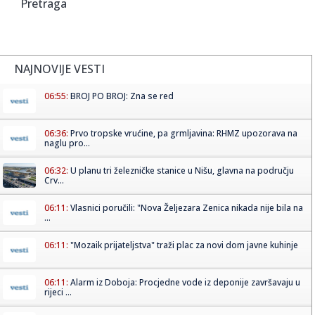
Pretraga
NAJNOVIJE VESTI
06:55:
BROJ PO BROJ: Zna se red
06:36:
Prvo tropske vrućine, pa grmljavina: RHMZ upozorava na
naglu pro...
06:32:
U planu tri železničke stanice u Nišu, glavna na području
Crv...
06:11:
Vlasnici poručili: "Nova Željezara Zenica nikada nije bila na
...
06:11:
"Mozaik prijateljstva" traži plac za novi dom javne kuhinje
06:11:
Alarm iz Doboja: Procjedne vode iz deponije završavaju u
rijeci ...