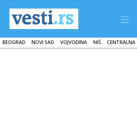
BEOGRAD
NOVI SAD
VOJVODINA
NIŠ
CENTRALNA 