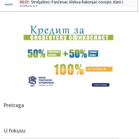
06:01:
Streljaštvo: Pančevac Aleksa Rakonjac osvojio zlato i
srebro na...
05:05:
Рецепт дана: Паста са фета сиром и ...
01:21:
Mercedes-AMG GT 53 4-Door Coupe
00:44:
Dogodilo se na današnji datum, 7. avgust
00:44:
Zvezda nastavlja tradiciju, opet časti najmlađe navijače
(FOTO...
00:34:
Nissan Qashqai e-Power prešao 1980 km s jednim
rezervoarom goriv...
00:29:
Evropa gori! Još jedan toplotni talas, cela Italija pod
Pretraga
crvenim ...
00:16:
Zelenski smenio ambasadore u još četiri države
U fokusu
00:09:
Humska konačno videla konkretan Partizan! Pogledajte
hajlajtse p...