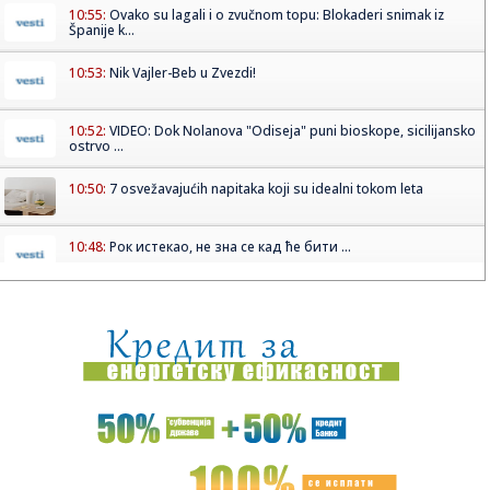
10:55:
Ovako su lagali i o zvučnom topu: Blokaderi snimak iz
Španije k...
10:53:
Nik Vajler-Beb u Zvezdi!
10:52:
VIDEO: Dok Nolanova "Odiseja" puni bioskope, sicilijansko
ostrvo ...
10:50:
7 osvežavajućih napitaka koji su idealni tokom leta
10:48:
Рок истекао, не зна се кад ће бити ...
10:48:
Zelenski u Beogradu rekao samo jednu rečenicu o Kosovu
i razbesn...
10:47:
Detonacija na Malom Kalemegdanu: Crvena zvezda
ozvaničila najve...
10:47:
Šek pecnuo Lebrona: "Na žurci je, ali nije na bini"
10:44:
Насукала се једрилица на Наксосу, ...