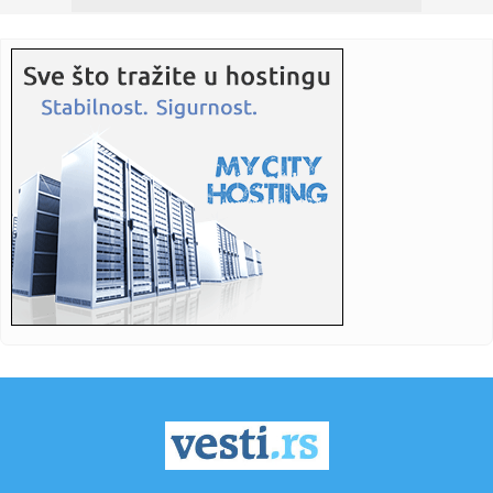
10:34:
Krvavi obračun na Dorćolu: Mladić upucan u stomak,
drugovi ga ...
10:34:
Misteriozni snimak Hamneja zapalio mreže: Pojavio se
nakon tvrdn...
10:33:
Čelsijevo najveće pojačanje nije igrač
10:33:
Izrael prećutno odobrio obnovu Gaze: Radovi počeli
uprkos uslov...
10:31:
Mlečni put možda sadrži čak 170 miliona crnih rupa
10:31:
U Srbiji požari na pet lokacija, najizazovnije u Deliblatskoj
pe...
10:30:
Romantizujemo leto do kraja, a ovi komadi su kao stvoreni
za avgu...
10:27:
Oko 1.500 ljudi posjetilo džez festival na Zelenkovcu
10:26:
'Građanska smrt': Kremlj državljanstvo koristi kao oružje