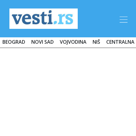
BEOGRAD
NOVI SAD
VOJVODINA
NIŠ
CENTRALNA 