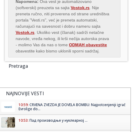
Napomena:
Ova vest je automatizovano
(softverski) preuzeta sa sajta
Vostok.rs
. Nije
preneta ručno, niti proverena od strane uredništva
portala "Vesti.rs", već je preneta automatski,
računajući na savesnost i dobru nameru sajta
Vostok.rs
. Ukoliko vest (članak) sadrži netačne
navode, vređa nekog, ili krši nečija autorska prava
- molimo Vas da nas o tome
ODMAH obavestite
obavestite kako bismo uklonili sporni sadržaj.
Pretraga
NAJNOVIJE VESTI
10:59:
CRVENA ZVEZDA JE DOVELA BOMBU: Najpotcenjeniji igrač
Evrolige do...
10:53:
Пад производње у нуклеарној ...