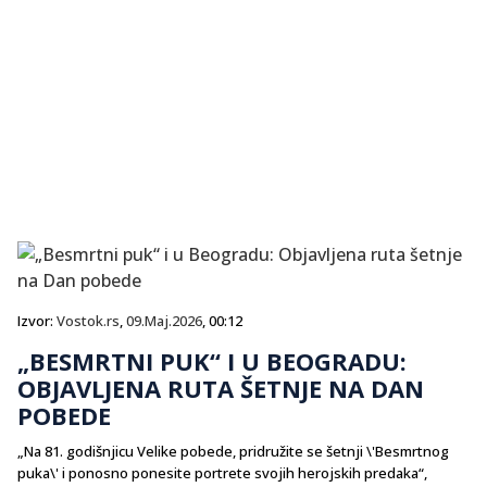
Izvor:
Vostok.rs
,
09.Maj.2026
, 00:12
„BESMRTNI PUK“ I U BEOGRADU:
OBJAVLJENA RUTA ŠETNJE NA DAN
POBEDE
„Na 81. godišnjicu Velike pobede, pridružite se šetnji \'Besmrtnog
puka\' i ponosno ponesite portrete svojih herojskih predaka“,