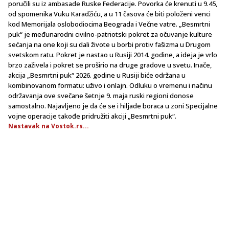
poručili su iz ambasade Ruske Federacije. Povorka će krenuti u 9.45,
od spomenika Vuku Karadžiću, a u 11 časova će biti položeni venci
kod Memorijala oslobodiocima Beograda i Večne vatre. „Besmrtni
puk“ je međunarodni civilno-patriotski pokret za očuvanje kulture
sećanja na one koji su dali živote u borbi protiv fašizma u Drugom
svetskom ratu. Pokret je nastao u Rusiji 2014. godine, a ideja je vrlo
brzo zaživela i pokret se proširio na druge gradove u svetu. Inače,
akcija „Besmrtni puk“ 2026. godine u Rusiji biće održana u
kombinovanom formatu: uživo i onlajn. Odluku o vremenu i načinu
održavanja ove svečane šetnje 9. maja ruski regioni donose
samostalno. Najavljeno je da će se i hiljade boraca u zoni Specijalne
vojne operacije takođe pridružiti akciji „Besmrtni puk“.
Nastavak na Vostok.rs...