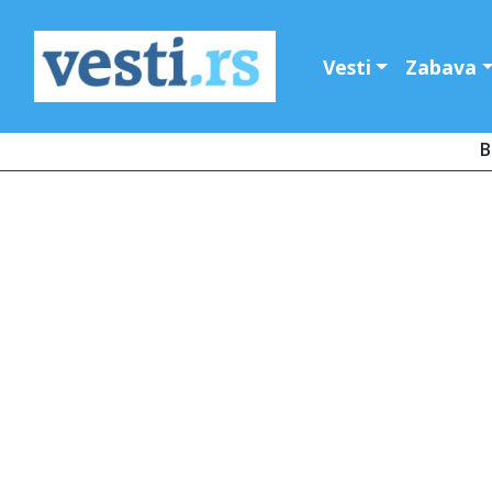
Vesti
Zabava
B