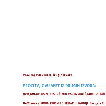
Pročitaj ovu vest iz drugih izvora
PROČITAJ OVU VEST IZ DRUGIH IZVORA:
HotSport.rs
: MONTERO OŽIVEO VALENSIJU: Španci utišali 
HotSport.rs
: SRBIN PODIGAO PEHAR U SAUDIJI: Sergej i Al 