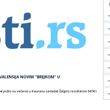
VALENSIJA NOVIM "BREJKOM" U
ge
pošto su večeras u Kaunasu savladali Žalgiris rezultatom 94:90 i