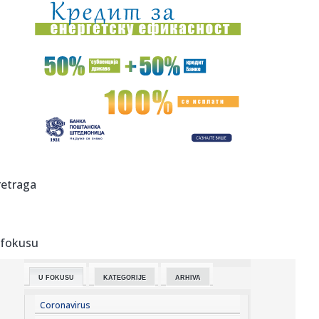
11:28:
U požaru u Gornjem Milanovcu izgorela kompletna kuća
šestočla...
11:26:
Novak Đoković otvorio dušu: "Taj poraz me uništio"
11:26:
Na Zlatiboru žu-žu prodaju na komad
11:26:
Težak sudar više vozila na putu Stolac - Neum: Nekoliko
osoba p...
11:26:
Šest znakova koji mogu ukazivati na prevaru: Obratite
retraga
pažnju na...
11:26:
Sudar vozova kod Bjelovara, ima povrijeđenih
 fokusu
11:26:
Muškarac (71) pronađen mrtav u kući u Slavonskom Brodu,
uhap...
U FOKUSU
KATEGORIJE
ARHIVA
11:26:
Astronomi prvi put ispratili eksplozivnu smrt ogromne
zvijezde go...
Coronavirus