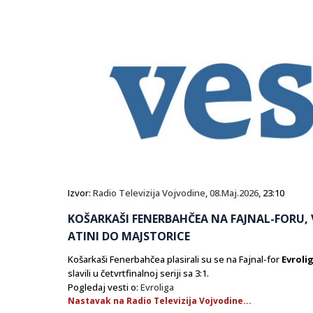
Izvor:
Radio Televizija Vojvodine
,
08.Maj.2026
, 23:10
KOŠARKAŠI FENERBAHČEA NA FAJNAL-FORU, 
ATINI DO MAJSTORICE
Košarkaši Fenerbahčea plasirali su se na Fajnal-for
Evroli
slavili u četvrtfinalnoj seriji sa 3:1.
Pogledaj vesti o:
Evroliga
Nastavak na Radio Televizija Vojvodine...