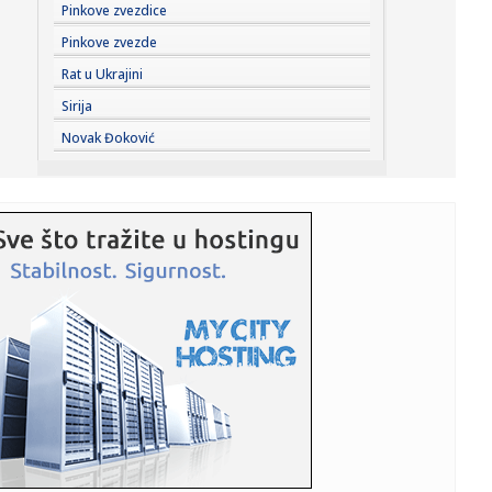
11:26:
Katić nakon pucnjava: Ljudi su s pravom zabrinuti, i ja sam
Pinkove zvezdice
kao ...
Pinkove zvezde
11:25:
Vučević srušio laži o "Sarajevo safariju"; Poslao poruku:
Rat u Ukrajini
"Vu...
Sirija
11:22:
Amerikanci očekuju skoro razrešenje: Dogovor o
Novak Đoković
Ormuskom moreuzu...
11:19:
Vučić dočekao Zelenskog: Prijem uz najviše počasti ispred
Pa...
11:19:
Nastavak konstitutivne sednice Skupštine Kosova i nakon
isteka u...
11:15:
Neil Young objavio naslovnu pesmu sa novog albuma
‘Second Song...
11:15:
Šok otkriće u stanu Saše Vidića: Pronađen rukopis knjige
koj...
11:10:
Lozano na pozajmici u Galaksiju
11:04:
Данас се ово не ради у кући: Срби ...