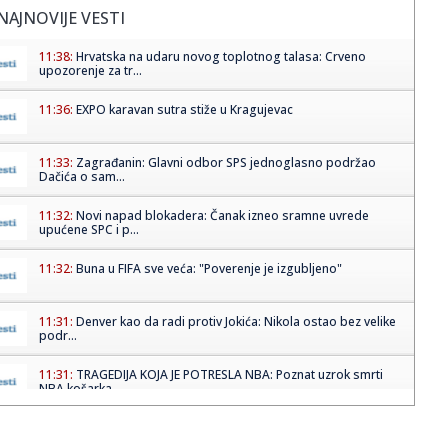
NAJNOVIJE VESTI
11:38:
Hrvatska na udaru novog toplotnog talasa: Crveno
upozorenje za tr...
11:36:
EXPO karavan sutra stiže u Kragujevac
11:33:
Zagrađanin: Glavni odbor SPS jednoglasno podržao
Dačića o sam...
11:32:
Novi napad blokadera: Čanak izneo sramne uvrede
upućene SPC i p...
11:32:
Buna u FIFA sve veća: "Poverenje je izgubljeno"
11:31:
Denver kao da radi protiv Jokića: Nikola ostao bez velike
podr...
11:31:
TRAGEDIJA KOJA JE POTRESLA NBA: Poznat uzrok smrti
NBA košarka...
11:30:
Jovana brutalno pecnula Dragana nakon veridbe:
"Poklanjam mu titu...