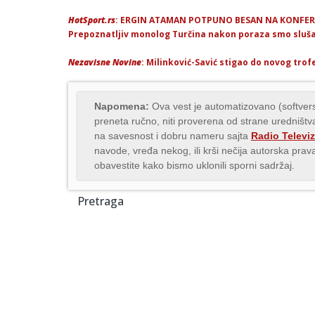
HotSport.rs
: ERGIN ATAMAN POTPUNO BESAN NA KONFERENC
Prepoznatljiv monolog Turčina nakon poraza smo slušal
Nezavisne Novine
: Milinković-Savić stigao do novog trof
Napomena:
Ova vest je automatizovano (softvers
preneta ručno, niti proverena od strane uredništva
na savesnost i dobru nameru sajta
Radio Televiz
navode, vređa nekog, ili krši nečija autorska pr
obavestite kako bismo uklonili sporni sadržaj.
Pretraga