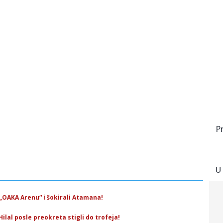
P
U
„OAKA Arenu“ i šokirali Atamana!
Hilal posle preokreta stigli do trofeja!