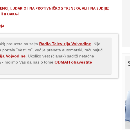
IJI, UDARIO I NA PROTIVNIČKOG TRENERA, ALI I NA SUDIJE:
i u OAKA-i!
eja
ki) preuzeta sa sajta
Radio Televizija Vojvodine
. Nije
 portala "Vesti.rs", već je preneta automatski, računajući
ija Vojvodine
. Ukoliko vest (članak) sadrži netačne
ava - molimo Vas da nas o tome
ODMAH obavestite