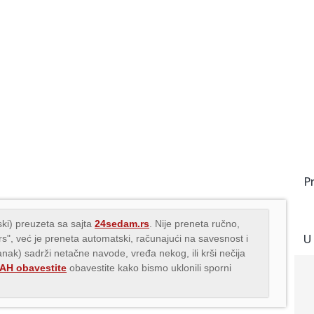
P
ki) preuzeta sa sajta
24sedam.rs
. Nije preneta ručno,
U
.rs", već je preneta automatski, računajući na savesnost i
lanak) sadrži netačne navode, vređa nekog, ili krši nečija
H obavestite
obavestite kako bismo uklonili sporni