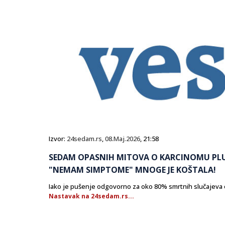
Izvor:
24sedam.rs
,
08.Maj.2026
, 21:58
SEDAM OPASNIH MITOVA O KARCINOMU PLU
"NEMAM SIMPTOME" MNOGE JE KOŠTALA!
Iako je pušenje odgovorno za oko 80% smrtnih slučajeva od 
Nastavak na 24sedam.rs...