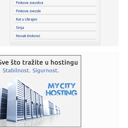
14:48:
FONSEKA PECNUO NOVAKA ZBOG GODINA: Brazilac se
Pinkove zvezdice
našalio na Đokov...
Pinkove zvezde
14:48:
Može li neprijatelj Rusije biti prijatelj Srbije?
Rat u Ukrajini
Sirija
14:46:
Bez struje i bez vode u Beogradu, 10. avgust 2026.
Novak Đoković
14:46:
VIDEO: Ugrožene drevne sudanske piramide Meroe
14:46:
Igraće sa Partizanom: Poznata ekipa dolazi u Beograd!
14:46:
Silverston pripada Fernandesu
14:45:
Velika promena stiže na puteve Srbije: Policajci dobijaju
posebn...
14:35:
Изложба Весне Хаби „Светлост” од 10...
14:37:
Blokaderski mediji tuguju: Hromos gasi proizvodnju u
Zagrebu, deo...