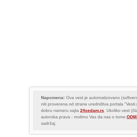
Napomena:
Ova vest je automatizovano (softvers
niti proverena od strane uredništva portala "Vesti
dobru nameru sajta
24sedam.rs
. Ukoliko vest (č
autorska prava - molimo Vas da nas o tome
ODMA
sadržaj.