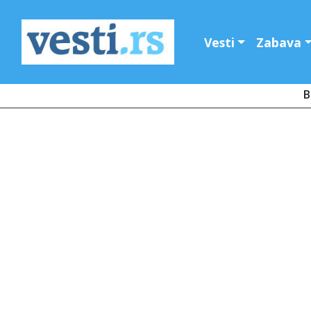
Vesti
Zabava
B