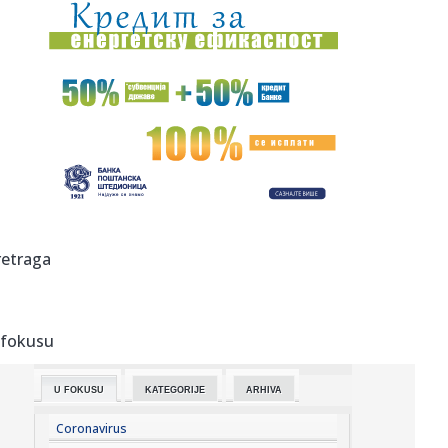
15:02:
Đokić sve dublje u politici! Rektor ponovo na blokaderskoj
bini...
15:00:
'Izrael odbio Trampov plan za Gazu u 15 tačaka':
Netanjahu
14:59:
Rusija upozorava: Opasni snovi o uvlačenju tzv. Kosova u
NATO
14:53:
Novi poraz Orlića na EP: Srbija bez pobede završila
grupnu fazu...
14:50:
Nema predaha za Orbana u Guči: Sa čuvenim majstorom
retraga
trube nazdr...
14:50:
Paraziti koji možda baš sada žive u vašem telu
 fokusu
14:50:
Milivojević najavljuje da će kada pobede u Beogradu
slaviti uz ...
U FOKUSU
KATEGORIJE
ARHIVA
14:50:
Iran se priprema za nove izazove: Pezeškijan se sastao sa
Hamnei...
Coronavirus