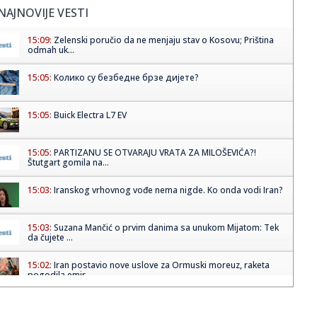
NAJNOVIJE VESTI
15:09:
Zelenski poručio da ne menjaju stav o Kosovu; Priština
odmah uk...
15:05:
Колико су безбедне брзе дијете?
15:05:
Buick Electra L7 EV
15:05:
PARTIZANU SE OTVARAJU VRATA ZA MILOŠEVIĆA?!
Štutgart gomila na...
15:03:
Iranskog vrhovnog vođe nema nigde. Ko onda vodi Iran?
15:03:
Suzana Mančić o prvim danima sa unukom Mijatom: Tek
da čujete ...
15:02:
Iran postavio nove uslove za Ormuski moreuz, raketa
pogodila emir...
15:02:
Srbija zauzela 14. mesto na EP u Beogradu