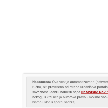
Napomena:
Ova vest je automatizovano (softvers
ručno, niti proverena od strane uredništva portala
savesnost i dobru nameru sajta
Nezavisne Novi
nekog, ili krši nečija autorska prava - molimo Va
bismo uklonili sporni sadržaj.