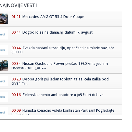
NAJNOVIJE VESTI
01:21:
Mercedes-AMG GT 53 4-Door Coupe
00:44:
Dogodilo se na današnji datum, 7. avgust
00:44:
Zvezda nastavlja tradiciju, opet časti najmlađe navijače
(FOTO...
00:34:
Nissan Qashqai e-Power prešao 1980 km s jednim
rezervoarom goriv...
00:29:
Evropa gori! Još jedan toplotni talas, cela Italija pod
crvenim ...
00:16:
Zelenski smenio ambasadore u još četiri države
00:09:
Humska konačno videla konkretan Partizan! Pogledajte
hajlajtse p...
00:05:
Roganović ne pomišlja na opuštanje: Uvek ima mesta za
napredak...