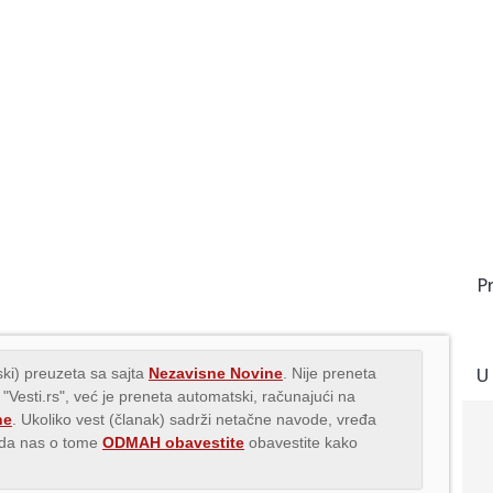
P
U
ki) preuzeta sa sajta
Nezavisne Novine
. Nije preneta
 "Vesti.rs", već je preneta automatski, računajući na
ne
. Ukoliko vest (članak) sadrži netačne navode, vređa
s da nas o tome
ODMAH obavestite
obavestite kako