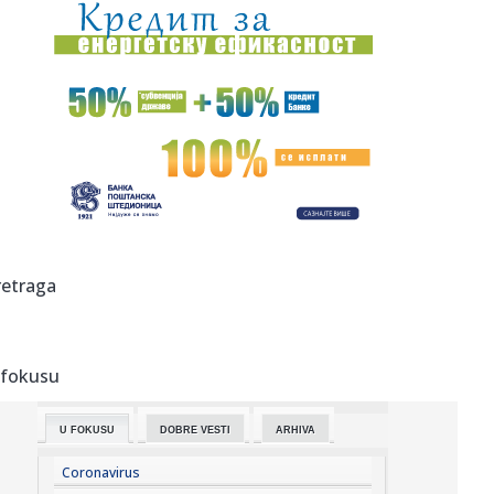
00:04:
Vukotić ne zna ko je Baba: "Vidim da ga svi hvale"
00:01:
Na današnji dan, 7. avgust
23:59:
U predgrađu Damaska podignut autobus u vazduh, dve
osobe poginul...
23:55:
ROMAŠČENKO POSLE POTOPA U HUMSKOJ: Jedna stvar
posebno ga je ra...
23:54:
Aleksić: "Nemamo čega da se plašimo u Kazahstanu"
retraga
VIDEO
23:48:
Trener Tobola: "Hteli smo da Partizan napada po krilu"
 fokusu
23:47:
Škoda Peaq u serijskoj proizvodnji
U FOKUSU
DOBRE VESTI
ARHIVA
23:44:
"Mesi bi bio Pikaso" VIDEO
Coronavirus