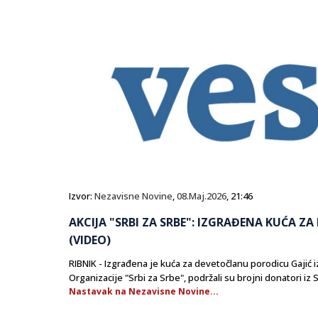
Izvor:
Nezavisne Novine
,
08.Maj.2026
, 21:46
AKCIJA "SRBI ZA SRBE": IZGRAĐENA KUĆA Z
(VIDEO)
RIBNIK - Izgrađena je kuća za devetočlanu porodicu Gajić iz
Organizacije "Srbi za Srbe", podržali su brojni donatori iz 
Nastavak na Nezavisne Novine...