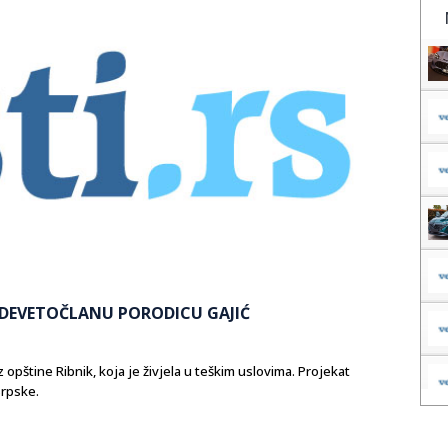
A DEVETOČLANU PORODICU GAJIĆ
 opštine Ribnik, koja je živjela u teškim uslovima. Projekat
Srpske.