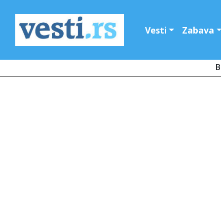
Vesti
Zabava
B