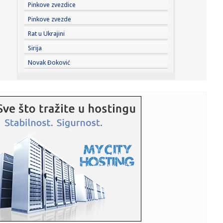
23:41:
Marinović nakon pobjede: Zaslužili smo još koji gol, ali
Pinkove zvezdice
svaka...
Pinkove zvezde
23:41:
Može li ljetna avantura ipak nekako prerasti u ozbiljnu
Rat u Ukrajini
vezu?
Sirija
23:38:
Partizan demolirao Tobol, Ilić konačno zadovoljan: Na
Novak Đoković
momente j...
23:36:
U Minhenu krenula serijska proizvodnja potpuno
električnog BMW-a...
23:35:
Otkriveni detalji pucnjave na američki konzulat; Iza svega
stoji...
23:34:
PRE PAR MESECI SANJALI TITULU, SADA IH SVI DEMOLIRAJU:
Benfika si...
23:33:
Težak udes žene iz BiH: Bmw-om se „zakucala“ u zid, na
nju ...
23:33:
Kratak predah od vrućina: Pljuskovi noćas stižu u region,
osvj...
23:33:
Osuđen provalnik iz BiH, branio se da je krao za liječenje
ćer...