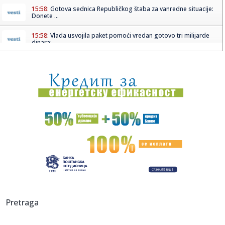
15:58:
Gotova sednica Republičkog štaba za vanredne situacije:
Donete ...
15:58:
Vlada usvojila paket pomoći vredan gotovo tri milijarde
dinara: ...
15:57:
Veliki energetski dogovor: Janaf i MOL sklopili ugovor po
princip...
15:55:
Letujete u Crnoj Gori? Planina Bjelasica je idealna usputna
stani...
15:54:
Ratkov melje! Srbin je najbolji strelac Lacija (VIDEO)
15:52:
Državljaninu Srbije određen pritvor u Hrvatskoj zbog
sumnje na ...
15:52:
Sutra počinje Guča! Varošica već u ludilu: Grme trube, lomi
s...
15:52:
NIKOLIĆ GA ŽELI: AEK krenuo po njega, bivši vezista
Pretraga
Partizana ...
15:47:
Tužilaštvo traži od Advokatske komore da reaguje zbog