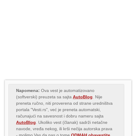
Napomena:
Ova vest je automatizovano
(softverski) preuzeta sa sajta
AutoBlog
. Nije
preneta ručno, niti proverena od strane uredništva
portala "Vesti.rs", već je preneta automatski,
računajući na savesnost i dobru nameru sajta
AutoBlog
. Ukoliko vest (članak) sadrži netačne
navode, vređa nekog, ili krši nečija autorska prava
- molimo Vas da nas o tome
ODMAH obavestite