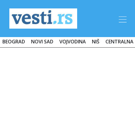
BEOGRAD
NOVI SAD
VOJVODINA
NIŠ
CENTRALNA 