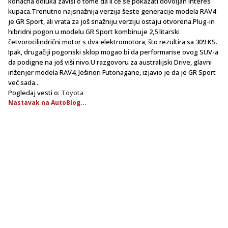
konačna odluka zavisi o tome da li će se pokazati dovoljan interes
kupaca.Trenutno najsnažnija verzija šeste generacije modela RAV4
je GR Sport, ali vrata za još snažniju verziju ostaju otvorena.Plug-in
hibridni pogon u modelu GR Sport kombinuje 2,5 litarski
četvorocilindrični motor s dva elektromotora, što rezultira sa 309 KS.
Ipak, drugačiji pogonski sklop mogao bi da performanse ovog SUV-a
da podigne na još viši nivo.U razgovoru za australijski Drive, glavni
inženjer modela RAV4, Jošinori Futonagane, izjavio je da je GR Sport
već sada...
Pogledaj vesti o:
Toyota
Nastavak na AutoBlog...