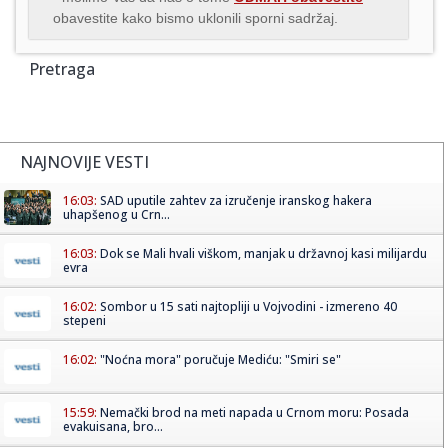
obavestite kako bismo uklonili sporni sadržaj.
Pretraga
NAJNOVIJE VESTI
16:03:
SAD uputile zahtev za izručenje iranskog hakera
uhapšenog u Crn...
16:03:
Dok se Mali hvali viškom, manjak u državnoj kasi milijardu
evra
16:02:
Sombor u 15 sati najtopliji u Vojvodini - izmereno 40
stepeni
16:02:
"Noćna mora" poručuje Mediću: "Smiri se"
15:59:
Nemački brod na meti napada u Crnom moru: Posada
evakuisana, bro...