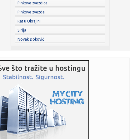
18:48:
Mladić se utopio u Krivaji
Pinkove zvezdice
Pinkove zvezde
18:48:
Ekspres lonac je pravi saveznik u kuhinji: Evo kako ga
Rat u Ukrajini
pravilno k...
Sirija
18:48:
Ko su najbogatije estradne zvijezde u Srbiji: Godinama
Novak Đoković
zarađuju ...
18:48:
Bečki robot srpskog naučnika donosi revoluciju: Metalne
dijelov...
18:48:
Poljoprivrednicima potrebne milijarde evra pomoći
18:48:
Ribolovački kapitalac uhvaćena na Bilećkom jezeru,
dugačak 2 ...
18:48:
Crvena, žuta, zelena ili plava: Šta znače lampice na
instrumen...
18:46:
Vučić najavio veća primanja građana: "Penzije će da prate
pl...
18:46:
NJUELS SE OPROSTIO OD MESIJEVOG OCA: Emotivna
poruka iz Rosarija ...