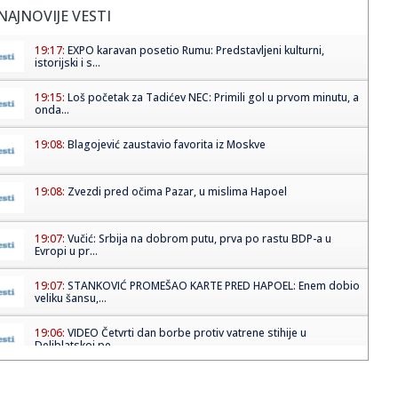
NAJNOVIJE VESTI
19:17:
EXPO karavan posetio Rumu: Predstavljeni kulturni,
istorijski i s...
19:15:
Loš početak za Tadićev NEC: Primili gol u prvom minutu, a
onda...
19:08:
Blagojević zaustavio favorita iz Moskve
19:08:
Zvezdi pred očima Pazar, u mislima Hapoel
19:07:
Vučić: Srbija na dobrom putu, prva po rastu BDP-a u
Evropi u pr...
19:07:
STANKOVIĆ PROMEŠAO KARTE PRED HAPOEL: Enem dobio
veliku šansu,...
19:06:
VIDEO Četvrti dan borbe protiv vatrene stihije u
Deliblatskoj pe...
19:05:
"Srbija nikada više neće ćutati!" Milićević poslao snažnu p...