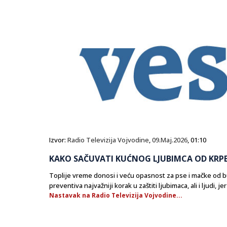
Izvor:
Radio Televizija Vojvodine
,
09.Maj.2026
, 01:10
KAKO SAČUVATI KUĆNOG LJUBIMCA OD KRPE
Toplije vreme donosi i veću opasnost za pse i mačke od buv
preventiva najvažniji korak u zaštiti ljubimaca, ali i ljudi, j
Nastavak na Radio Televizija Vojvodine...