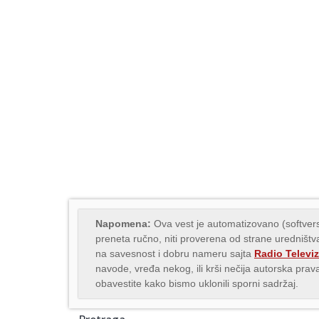
Napomena:
Ova vest je automatizovano (softvers
preneta ručno, niti proverena od strane uredništva
na savesnost i dobru nameru sajta
Radio Televiz
navode, vređa nekog, ili krši nečija autorska pr
obavestite kako bismo uklonili sporni sadržaj.