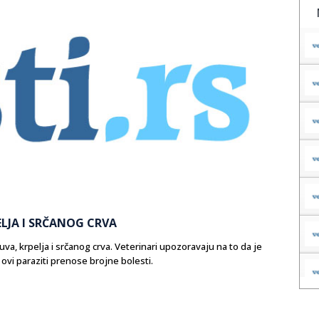
LJA I SRČANOG CRVA
a, krpelja i srčanog crva. Veterinari upozoravaju na to da je
er ovi paraziti prenose brojne bolesti.