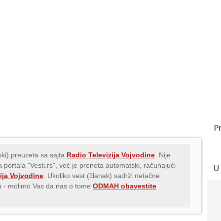
P
ki) preuzeta sa sajta
Radio Televizija Vojvodine
. Nije
 portala "Vesti.rs", već je preneta automatski, računajući
U
ija Vojvodine
. Ukoliko vest (članak) sadrži netačne
ava - molimo Vas da nas o tome
ODMAH obavestite