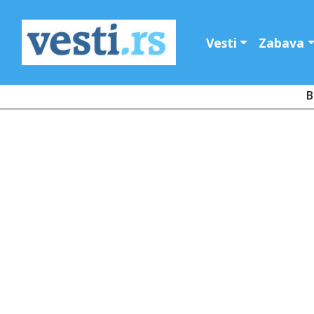
Vesti
Zabava
B