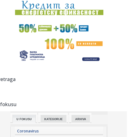
19:03:
HLADAN TUŠ ZA TADIĆA I NEC: Telstar šokirao Najmegen
već na s...
19:02:
Vučić najavio značajno veće plate i penzije! Predsednik
otkri...
19:02:
PSŽ ispustio prednost protiv Mančester junajteda
18:59:
Pogledajte kako izgleda raskošna vila Bogoljuba Karića na
moru:...
18:58:
Šok: Rumunija pobedila Srbiju košem u poslednjoj
retraga
sekundi! VIDEO
18:57:
Vučić: "Izbori najkasnije za tri meseca"; "Važno je da se ne
i...
 fokusu
18:50:
Drama na Dunavu kod Bele stene: Muškarac skočio iz
čamca da se...
U FOKUSU
KATEGORIJE
ARHIVA
18:50:
Zasukali rukave širom Beograda: Aktivisti SNS izašli na
teren, ...
Coronavirus