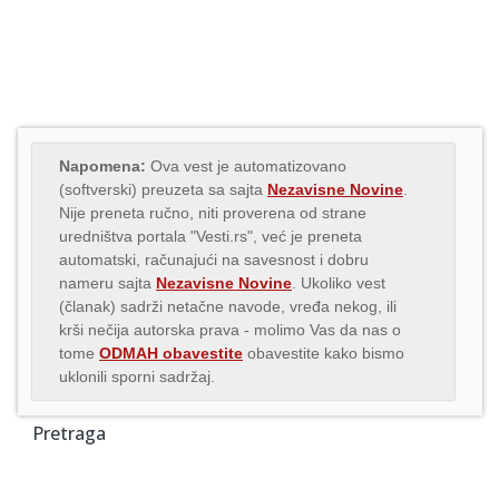
Napomena:
Ova vest je automatizovano
(softverski) preuzeta sa sajta
Nezavisne Novine
.
Nije preneta ručno, niti proverena od strane
uredništva portala "Vesti.rs", već je preneta
automatski, računajući na savesnost i dobru
nameru sajta
Nezavisne Novine
. Ukoliko vest
(članak) sadrži netačne navode, vređa nekog, ili
krši nečija autorska prava - molimo Vas da nas o
tome
ODMAH obavestite
obavestite kako bismo
uklonili sporni sadržaj.
Pretraga