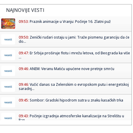
NAJNOVIJE VESTI
09:53:
Praznik animacije u Vranju: Počinje 16. Zlatni puž
09:50:
Zenički rudari ostaju u jami: Traže pismenu garanciju da će
do...
09:47:
Er Srbija proširuje flotu i mrežu letova, od Beograda ka više
...
09:46:
ANEM: Veranu Matiću upućene nove pretnje smrću
09:46:
Vučić danas sa Zelenskim o evropskom putu i energetskoj
saradnj...
09:45:
Sombor: Gradski hipodrom sutra u znaku kasačkih trka
09:43:
Počinje izgradnja atmosferske kanalizacije na Strelištu u
Pan...
09:39:
Neočekivana finansijska injekcija: Partizan profitira od