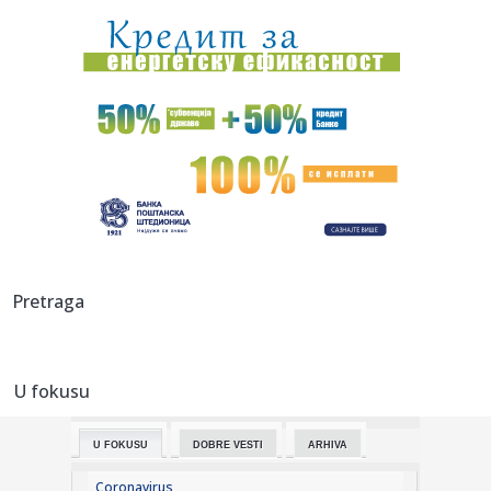
transfe...
09:38:
Partizanu stiže neočekivani, a veliki prihod
09:36:
TOBOL DOŽIVEO DEBAKL PROTIV PARTIZANA, A SRBIN
OTKRIO ZAŠTO: Ot...
09:35:
Мислите да живите здраво? Ових 8 ...
09:34:
Kula: Kula spremna za „Petrovski 3 na 3“: Pobedniku
100.000 d...
09:32:
Ер Србија проширује флоту и мрежу ...
Pretraga
09:34:
Ovo je najneobičniji "prespavanjac" u Srbiji: U Svilajncu se
no...
U fokusu
09:30:
Odžaci: Danas „Tortijada“ u Laliću
U FOKUSU
DOBRE VESTI
ARHIVA
09:29:
Vučić danas sa Zelenskim o evropskom putu i energetskoj
saradnj...
Coronavirus