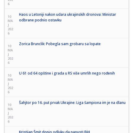
6
Haos u Letoniji nakon udara ukrajinskih dronova: Ministar
10
odbrane podnio ostavku
MA
J
202
6
Zorica Brunclik: Pobegla sam grobaru sa lopate
10
MA
J
202
6
U 61 od 64 opštine i grada u RS više umrlih nego rođenih
10
MA
J
202
6
Šahjtor po 16. put prvak Ukrajine: Liga šampiona im je na dlanu
10
MA
J
202
6
Kristijan Šmit donio odluku da napusti BiH