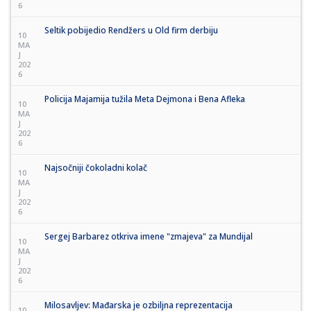
6
Seltik pobijedio Rendžers u Old firm derbiju
10
MA
J
202
6
Policija Majamija tužila Meta Dejmona i Bena Afleka
10
MA
J
202
6
Najsočniji čokoladni kolač
10
MA
J
202
6
Sergej Barbarez otkriva imene "zmajeva" za Mundijal
10
MA
J
202
6
Milosavljev: Mađarska je ozbiljna reprezentacija
10