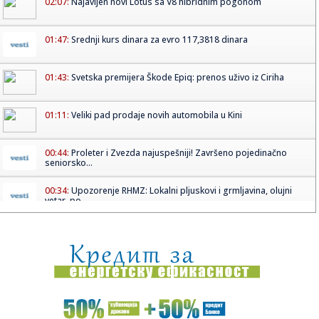
02:07:
Najavljen novi Lotus sa V8 hibridnim pogonom
01:47:
Srednji kurs dinara za evro 117,3818 dinara
01:43:
Svetska premijera Škode Epiq: prenos uživo iz Ciriha
01:11:
Veliki pad prodaje novih automobila u Kini
00:44:
Proleter i Zvezda najuspešniji! Završeno pojedinačno
seniorsko...
00:34:
Upozorenje RHMZ: Lokalni pljuskovi i grmljavina, olujni
vetar, po...
00:33:
Dogodilo se na današnji datum, 12. maj
00:33:
Audi Q9: Prvi pogled u unutrašnjost
00:28:
Tramp odbio iranski predlog, berze odmah potonule!
Nafta probila ...