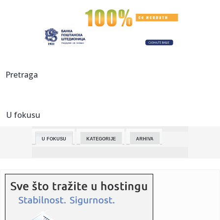
00:23:
Mark Markes sa longetom
00:10:
Zaharova: Kalas se uzalud nada da će posredovati u
pregovorima i...
00:00:
Stravična eksplozija gasa u Brazilu! Kuće sravnjene, ljudi
Pretraga
lete...
23:52:
Kineski automobili osvajaju Italiju – svako osmo novo
vozilo st...
U fokusu
23:52:
NBA SVET U ŠOKU: Milvoki spreman da pusti Janisa,
sprema se trej...
U FOKUSU
KATEGORIJE
ARHIVA
23:51:
Srpski bokseri spremni za "Beogradskog pobednika"
23:48:
Ove navike uništavaju bubrege i bešiku
23:43:
Kreće sanacija Pelješkog mosta, otkrivene pukotine na
stubovima