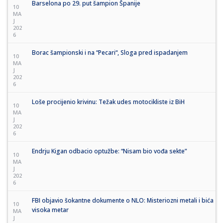
Barselona po 29. put šampion Španije
10
MA
J
202
6
Borac šampionski i na “Pecari“, Sloga pred ispadanjem
10
MA
J
202
6
Loše procijenio krivinu: Težak udes motocikliste iz BiH
10
MA
J
202
6
Endrju Kigan odbacio optužbe: “Nisam bio vođa sekte”
10
MA
J
202
6
FBI objavio šokantne dokumente o NLO: Misteriozni metali i bića
10
visoka metar
MA
J