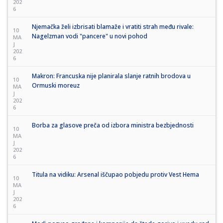
202
6
Njemačka želi izbrisati blamaže i vratiti strah među rivale:
10
Nagelzman vodi "pancere" u novi pohod
MA
J
202
6
Makron: Francuska nije planirala slanje ratnih brodova u
10
Ormuski moreuz
MA
J
202
6
Borba za glasove preča od izbora ministra bezbjednosti
10
MA
J
202
6
Titula na vidiku: Arsenal iščupao pobjedu protiv Vest Hema
10
MA
J
202
6