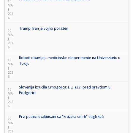
10
MA
J
202
6
Tramp: Iran je vojno poražen
10
MA
J
202
6
Roboti obavljaju medicinske eksperimente na Univerzitetu u
10
Tokiju
MA
J
202
6
Slovenija izručila Crnogorca: I. LJ. (33) pred pravdom u
10
Podgorici
MA
J
202
6
Prvi putnici evakuisani sa "kruzera smrti" stigli kući
10
MA
J
202