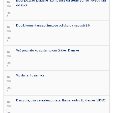
Modi pozvao građane i kompanije da štede gorivo i uvedu rad
10
od kuće
MA
J
202
6
Dodik komentarisao Šmitovu odluku da napusti BiH
10
MA
J
202
6
Već poznato ko su šampioni Grčke i Danske
10
MA
J
202
6
Vic dana: Pozajmica
10
MA
J
202
6
Dva gola, dva genijalna poteza: Barsa vodi u EL Klasiku (VIDEO)
10
MA
J
202