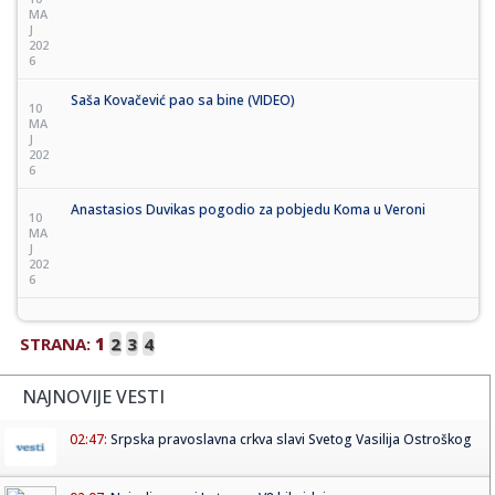
MA
J
202
6
Saša Kovačević pao sa bine (VIDEO)
10
MA
J
202
6
Anastasios Duvikas pogodio za pobjedu Koma u Veroni
10
MA
J
202
6
STRANA:
1
2
3
4
NAJNOVIJE VESTI
02:47:
Srpska pravoslavna crkva slavi Svetog Vasilija Ostroškog