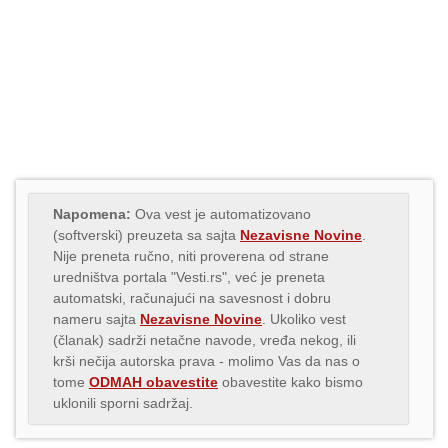
Napomena:
Ova vest je automatizovano
(softverski) preuzeta sa sajta
Nezavisne Novine
.
Nije preneta ručno, niti proverena od strane
uredništva portala "Vesti.rs", već je preneta
automatski, računajući na savesnost i dobru
nameru sajta
Nezavisne Novine
. Ukoliko vest
(članak) sadrži netačne navode, vređa nekog, ili
krši nečija autorska prava - molimo Vas da nas o
tome
ODMAH obavestite
obavestite kako bismo
uklonili sporni sadržaj.