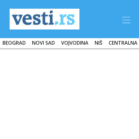
BEOGRAD
NOVI SAD
VOJVODINA
NIŠ
CENTRALNA 