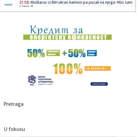
21:58:
Muškarac iz BiH ukrao kamion pa pucali na njega: Htio sam
samo d...
21:58:
Dejan Petrović nakon incidenta ne odvaja se od kćerke:
Poveo je...
21:57:
Eksplozija gasa na festivalu Taubertalu u Nemačkoj; Ima
povređe...
21:56:
Mega poražena na Mikonosu, ali je biser srpske košarke
zablista...
21:56:
Drugo veče „Freshwave“ festivala spojilo nespojive
ritmove
21:52:
Visoke temperature dodatno opterećuju gume: Evo kada
vožnja mo...
21:52:
Iran poslao važnu poruku Americi! Vens otkrio šta je
Pretraga
Teheran ob...
21:49:
"Nikada neću zaboraviti šta su mi uradili" Edita tek izašla
iz...
U fokusu
21:46:
Poseta Zelenskog: "Beograd šalje poruku Briselu,
ukrcavanje u ki...