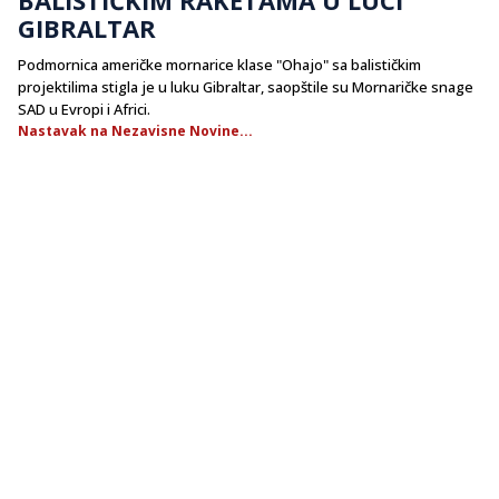
GIBRALTAR
Podmornica američke mornarice klase "Ohajo" sa balističkim
projektilima stigla je u luku Gibraltar, saopštile su Mornaričke snage
SAD u Evropi i Africi.
Nastavak na Nezavisne Novine...