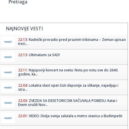
Pretraga
NAJNOVIJE VESTI
22:13:
Radnički proradio pred praznim tribinama – Zemun upisao
treći...
22:13:
Ultimatumi za SAD!
22:11:
Najsporiji koncert na svetu: Notu po notu sve do 2640.
godine, ka...
22:04:
Lokalna vlast opet čisti deponije za slikanje, najavljuju i
stra...
22:03:
ZVEZDA SA DESETORICOM SAČUVALA POBEDU: Katai i
Enem srušili Nov...
22:01:
VIDEO: Divlja svinja zalutala u metro stanicu u Budimpešti