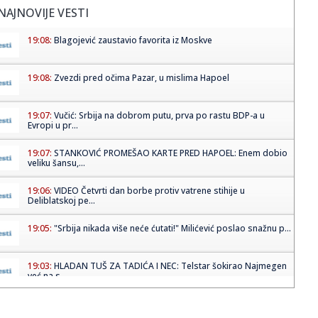
NAJNOVIJE VESTI
19:08:
Blagojević zaustavio favorita iz Moskve
19:08:
Zvezdi pred očima Pazar, u mislima Hapoel
19:07:
Vučić: Srbija na dobrom putu, prva po rastu BDP-a u
Evropi u pr...
19:07:
STANKOVIĆ PROMEŠAO KARTE PRED HAPOEL: Enem dobio
veliku šansu,...
19:06:
VIDEO Četvrti dan borbe protiv vatrene stihije u
Deliblatskoj pe...
19:05:
"Srbija nikada više neće ćutati!" Milićević poslao snažnu p...
19:03:
HLADAN TUŠ ZA TADIĆA I NEC: Telstar šokirao Najmegen
već na s...
19:02:
Vučić najavio značajno veće plate i penzije! Predsednik
otkri...