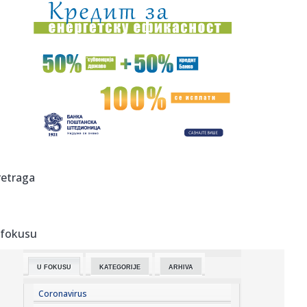
19:02:
PSŽ ispustio prednost protiv Mančester junajteda
18:59:
Pogledajte kako izgleda raskošna vila Bogoljuba Karića na
moru:...
18:58:
Šok: Rumunija pobedila Srbiju košem u poslednjoj
sekundi! VIDEO
18:57:
Vučić: "Izbori najkasnije za tri meseca"; "Važno je da se ne
i...
18:50:
Drama na Dunavu kod Bele stene: Muškarac skočio iz
retraga
čamca da se...
18:50:
Zasukali rukave širom Beograda: Aktivisti SNS izašli na
teren, ...
 fokusu
18:48:
Mladić se utopio u Krivaji
U FOKUSU
KATEGORIJE
ARHIVA
18:48:
Ekspres lonac je pravi saveznik u kuhinji: Evo kako ga
pravilno k...
Coronavirus