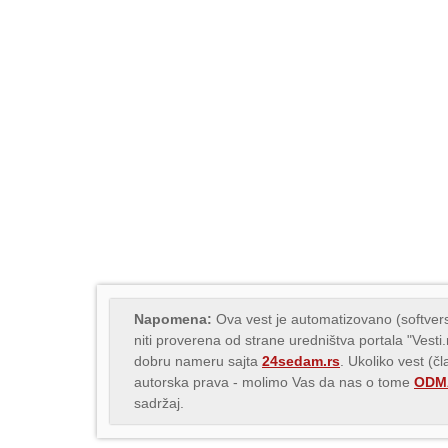
Napomena:
Ova vest je automatizovano (softvers
niti proverena od strane uredništva portala "Vesti
dobru nameru sajta
24sedam.rs
. Ukoliko vest (č
autorska prava - molimo Vas da nas o tome
ODMA
sadržaj.