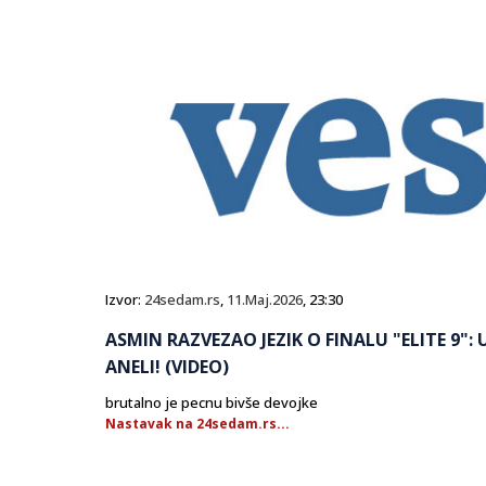
Izvor:
24sedam.rs
,
11.Maj.2026
, 23:30
ASMIN RAZVEZAO JEZIK O FINALU "ELITE 9": 
ANELI! (VIDEO)
brutalno je pecnu bivše devojke
Nastavak na 24sedam.rs...