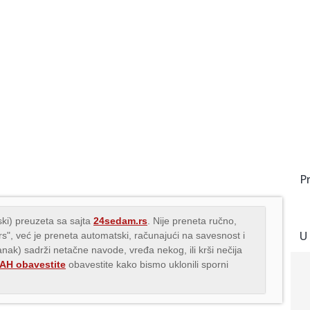
P
ki) preuzeta sa sajta
24sedam.rs
. Nije preneta ručno,
U
.rs", već je preneta automatski, računajući na savesnost i
lanak) sadrži netačne navode, vređa nekog, ili krši nečija
H obavestite
obavestite kako bismo uklonili sporni