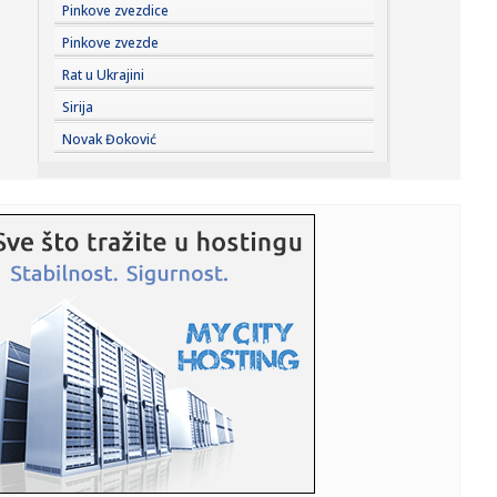
18:48:
Ko su najbogatije estradne zvijezde u Srbiji: Godinama
Pinkove zvezdice
zarađuju ...
Pinkove zvezde
18:48:
Bečki robot srpskog naučnika donosi revoluciju: Metalne
Rat u Ukrajini
dijelov...
Sirija
18:48:
Poljoprivrednicima potrebne milijarde evra pomoći
Novak Đoković
18:48:
Ribolovački kapitalac uhvaćena na Bilećkom jezeru,
dugačak 2 ...
18:48:
Crvena, žuta, zelena ili plava: Šta znače lampice na
instrumen...
18:46:
Vučić najavio veća primanja građana: "Penzije će da prate
pl...
18:46:
NJUELS SE OPROSTIO OD MESIJEVOG OCA: Emotivna
poruka iz Rosarija ...
18:45:
Sudar vozova u Hrvatskoj, nikom od povređenih nije
ugrožen živ...
18:43:
Vučić se obraća u Belegišu