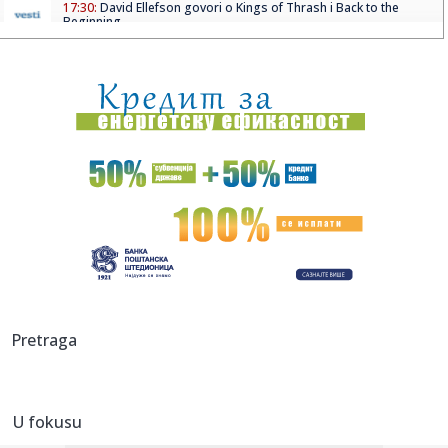
17:30:
David Ellefson govori o Kings of Thrash i Back to the
Beginning
17:29:
Hamas "za"; Bibi "protiv" – udario na Trampa
17:26:
Veliki preokret Monaka protiv Liverpula
17:26:
Partizanov protivnik odložio utakmicu
17:25:
Ruski mediji o poseti Zelenskog: Nije bilo reči o vojnoj
saradnj...
17:25:
Uspelo potapanje barži: Blok 2 nuklearke Černavoda radi
normaln...
17:23:
NOVI MILIONSKI TRANSFER OFK BEOGRADA: Aleksa
Pretraga
Cvetković odlazi u ...
17:23:
Murinja brine Bernardo Silva: Jadnik je u prilično lošem fizi...
U fokusu
17:17:
Samardžić postigao golčinu, pa opisao majstoriju