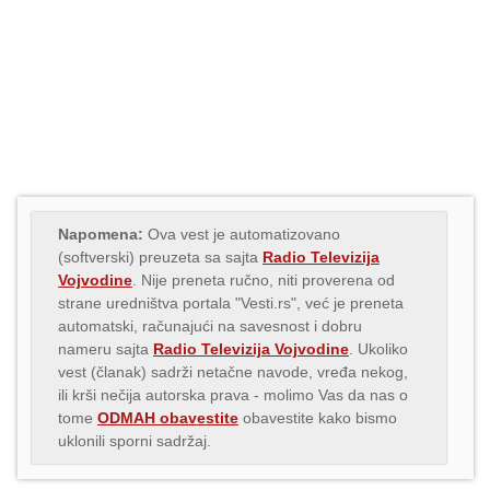
Napomena:
Ova vest je automatizovano
(softverski) preuzeta sa sajta
Radio Televizija
Vojvodine
. Nije preneta ručno, niti proverena od
strane uredništva portala "Vesti.rs", već je preneta
automatski, računajući na savesnost i dobru
nameru sajta
Radio Televizija Vojvodine
. Ukoliko
vest (članak) sadrži netačne navode, vređa nekog,
ili krši nečija autorska prava - molimo Vas da nas o
tome
ODMAH obavestite
obavestite kako bismo
uklonili sporni sadržaj.