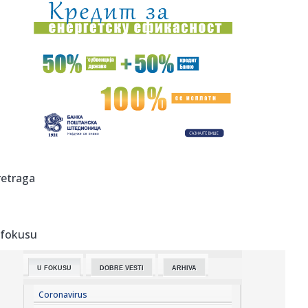
11:45:
Netfliks vraća hit-komediju: Stiže 25 poznatih lica
11:45:
Signal konačno uvodi veliku promenu
11:43:
Amerikanci započeli evakuaciju
11:42:
Škoda počela proizvodnju najnaprednijeg SUV-a
11:39:
Vučić odbrusio Crnogorcima: Nije im problem što je u
retraga
"Oluji" u...
11:37:
Safari može da otkrije vašu pravu IP adresu čak i kada
koristi...
 fokusu
11:37:
Iz Partizana u Teleoptik – Saša Ilić "presekao"
U FOKUSU
DOBRE VESTI
ARHIVA
11:36:
Ćuta osuo paljbu po lažnim studentima: Nije štedeo reči,
evo ...
Coronavirus