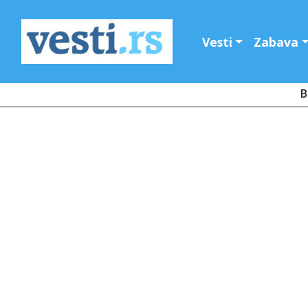
Vesti
Zabava
B