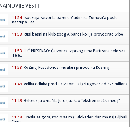
NAJNOVIJE VESTI
11:54:
Ispekcija zatvorila bazene Vladimira Tomovića posle
nastupa Tee ...
11:53:
Rusi besni na klub zbog Albanca koji je provocirao Srbe
11:53:
ILIĆ PRESEKAO: Četvorica iz prvog tima Partizana sele se u
Tele...
11:53:
KoZmaj Fest donosi muziku i prirodu na Kosmaj
11:49:
Velika odluka pred Dejvisom: U igri ugovor od 275 miliona
11:49:
Belorusija označila Juronjuz kao "ekstremistički medij"
11:48:
Tresla se gora, rodio se miš: Blokaderi danima najavljivali
"meg...
11:47:
Oko 2,5 miliona građana dobija direktnu uštedu na
lekovima; "Ov...