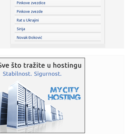
11:33:
Izraelska vojska se povlači VIDEO
Pinkove zvezdice
Pinkove zvezde
11:33:
Odžaci: „Omladinac“ 23. avgusta dočekuje „Zadrugar“
Rat u Ukrajini
Sirija
11:29:
Održana sednica Štaba za vanredne situacije; Ovo su
Novak Đoković
najnovije i...
11:29:
Sombor: Akcija dobrovoljnog davanja krvi 11. avgusta u
Staparu
11:28:
Autorska vođenja kroz izložbu "Uroš Predić u Sentandreji"
u n...
11:28:
Velemir: Zrenjanin kažnjava male privrednike
astronomskim račun...
11:27:
Rasplet se bliži: Oglasio se MOL o kupovini NIS-a
11:27:
Nastavlja se Superliga: Zvezda na popravnom posle
Hapoela, Partiz...
11:25:
Belgija šalje vojnike na Grenland