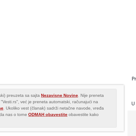
P
ki) preuzeta sa sajta
Nezavisne Novine
. Nije preneta
 "Vesti.rs", već je preneta automatski, računajući na
U
ne
. Ukoliko vest (članak) sadrži netačne navode, vređa
s da nas o tome
ODMAH obavestite
obavestite kako