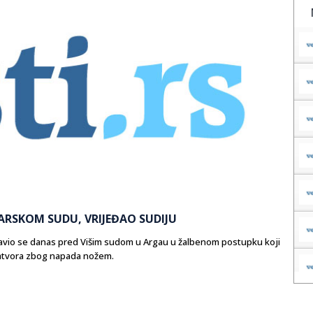
CARSKOM SUDU, VRIJEĐAO SUDIJU
ojavio se danas pred Višim sudom u Argau u žalbenom postupku koji
zatvora zbog napada nožem.