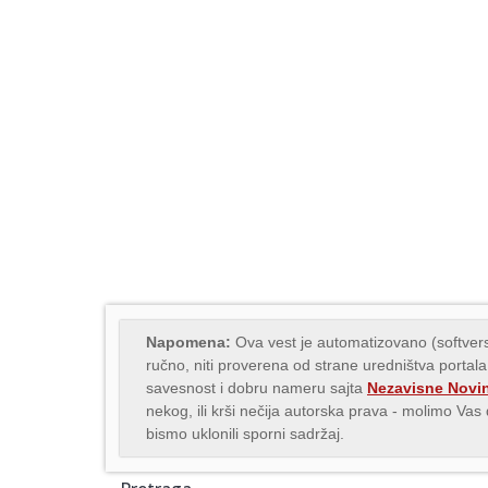
Napomena:
Ova vest je automatizovano (softvers
ručno, niti proverena od strane uredništva portala
savesnost i dobru nameru sajta
Nezavisne Novi
nekog, ili krši nečija autorska prava - molimo Va
bismo uklonili sporni sadržaj.