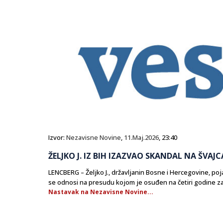
Izvor:
Nezavisne Novine
,
11.Maj.2026
, 23:40
ŽELJKO J. IZ BIH IZAZVAO SKANDAL NA ŠVAJ
LENCBERG – Željko J., državljanin Bosne i Hercegovine, p
se odnosi na presudu kojom je osuđen na četiri godine 
Nastavak na Nezavisne Novine...