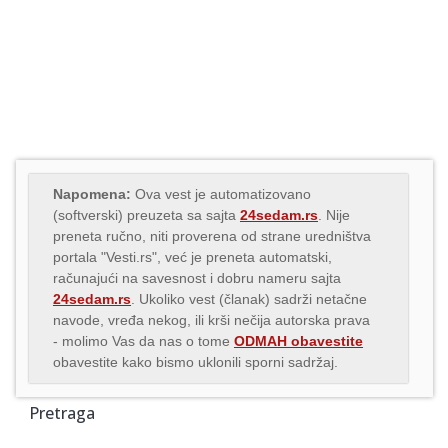
Napomena:
Ova vest je automatizovano
(softverski) preuzeta sa sajta
24sedam.rs
. Nije
preneta ručno, niti proverena od strane uredništva
portala "Vesti.rs", već je preneta automatski,
računajući na savesnost i dobru nameru sajta
24sedam.rs
. Ukoliko vest (članak) sadrži netačne
navode, vređa nekog, ili krši nečija autorska prava
- molimo Vas da nas o tome
ODMAH obavestite
obavestite kako bismo uklonili sporni sadržaj.
Pretraga