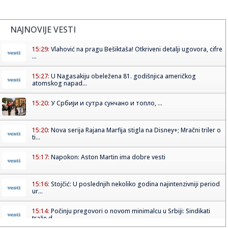
NAJNOVIJE VESTI
15:29:
Vlahović na pragu Bešiktaša! Otkriveni detalji ugovora, cifre
...
15:27:
U Nagasakiju obeležena 81. godišnjica američkog
atomskog napad...
15:20:
У Србији и сутра сунчано и топло, ...
15:20:
Nova serija Rajana Marfija stigla na Disney+; Mračni triler o
ti...
15:17:
Napokon: Aston Martin ima dobre vesti
15:16:
Stojčić: U poslednjih nekoliko godina najintenzivniji period
ur...
15:14:
Počinju pregovori o novom minimalcu u Srbiji: Sindikati
traže d...