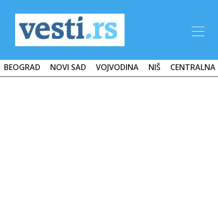
BEOGRAD
NOVI SAD
VOJVODINA
NIŠ
CENTRALNA 