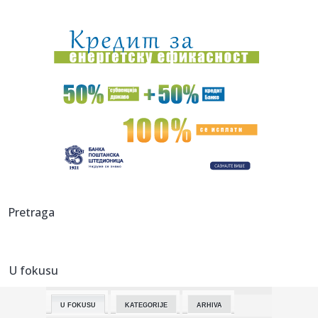
15:12:
Da li vas je bar malo sram?! Dok se naši vatrogasci bore na
tere...
15:12:
Đilas priznao ono što opozicija ne želi da čuje! Progovorio
o...
15:10:
AI neće ugasiti sva radna mesta: Ovo su najtraženiji
poslovi u ...
15:09:
Zelenski iz Beograda poručio da ne menjaju stav o tzv.
Kosovu; P...
15:05:
Колико су безбедне брзе дијете?
15:05:
Buick Electra L7 EV
Pretraga
15:05:
PARTIZANU SE OTVARAJU VRATA ZA MILOŠEVIĆA?! Štutgart
gomila na...
U fokusu
15:03:
Iranskog vrhovnog vođe nema nigde. Ko onda vodi Iran?
U FOKUSU
KATEGORIJE
ARHIVA
15:03:
Suzana Mančić o prvim danima sa unukom Mijatom: Tek da