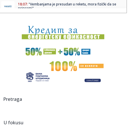
18:07:
"Vembanjama je presudan u reketu, mora fizički da se
pripremi"
18:05:
OTKRIVEN UZROK SMRTI BRENDONA KLARKA: Posle skoro
tri meseca stig...
18:01:
Ako redovno trenirate, evo zašto bi sauna mogla da
postane deo v...
18:01:
I Kokanović u nemilosti blokadera; Planiran za ministra
poljopri...
17:59:
Zvijer uhvaćena na Bilećkom jezeru! Dugačak 2 metra, težak
50...
17:59:
Evakuisano 20.000 ljudi zbog šumskog požara
17:51:
Nova medalja za Srbiju
Pretraga
17:47:
Iran se povukao?
U fokusu
17:45:
Steve Hackett i Steve Rothery objavili video za „Red Dragon“