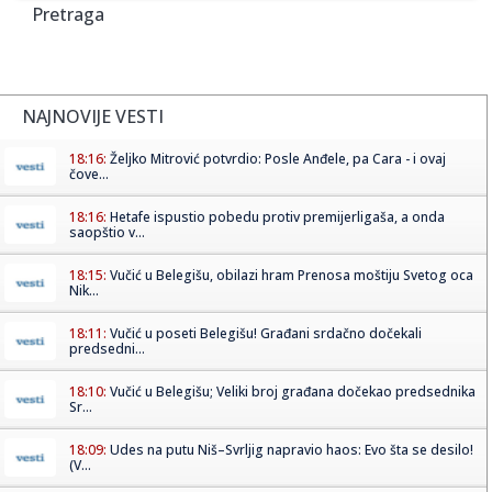
Pretraga
NAJNOVIJE VESTI
18:16:
Željko Mitrović potvrdio: Posle Anđele, pa Cara - i ovaj
čove...
18:16:
Hetafe ispustio pobedu protiv premijerligaša, a onda
saopštio v...
18:15:
Vučić u Belegišu, obilazi hram Prenosa moštiju Svetog oca
Nik...
18:11:
Vučić u poseti Belegišu! Građani srdačno dočekali
predsedni...
18:10:
Vučić u Belegišu; Veliki broj građana dočekao predsednika
Sr...
18:09:
Udes na putu Niš–Svrljig napravio haos: Evo šta se desilo!
(V...