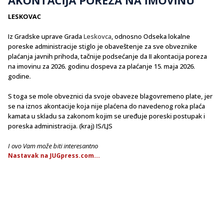
LESKOVAC
Iz Gradske uprave Grada
Leskovca
, odnosno Odseka lokalne
poreske administracije stiglo je obaveštenje za sve obveznike
plaćanja javnih prihoda, tačnije podsećanje da II akontacija poreza
na imovinu za 2026. godinu dospeva za plaćanje 15. maja 2026.
godine.
S toga se mole obveznici da svoje obaveze blagovremeno plate, jer
se na iznos akontacije koja nije plaćena do navedenog roka plaća
kamata u skladu sa zakonom kojim se uređuje poreski postupak i
poreska administracija. (kraj) IS/LJS
I ovo Vam može biti interesantno
Nastavak na JUGpress.com...