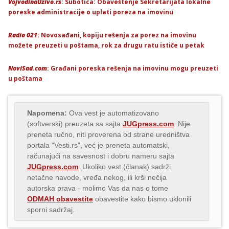
VojvodinaUzivo.rs
: Subotica: Obaveštenje Sekretarijata lokalne
poreske administracije o uplati poreza na imovinu
Radio 021
: Novosađani, kopiju rešenja za porez na imovinu
možete preuzeti u poštama, rok za drugu ratu ističe u petak
NoviSad.com
: Građani poreska rešenja na imovinu mogu preuzeti
u poštama
Napomena:
Ova vest je automatizovano
(softverski) preuzeta sa sajta
JUGpress.com
. Nije
preneta ručno, niti proverena od strane uredništva
portala "Vesti.rs", već je preneta automatski,
računajući na savesnost i dobru nameru sajta
JUGpress.com
. Ukoliko vest (članak) sadrži
netačne navode, vređa nekog, ili krši nečija
autorska prava - molimo Vas da nas o tome
ODMAH obavestite
obavestite kako bismo uklonili
sporni sadržaj.