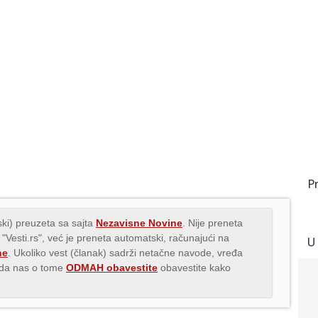
P
ki) preuzeta sa sajta
Nezavisne Novine
. Nije preneta
 "Vesti.rs", već je preneta automatski, računajući na
U
ne
. Ukoliko vest (članak) sadrži netačne navode, vređa
s da nas o tome
ODMAH obavestite
obavestite kako