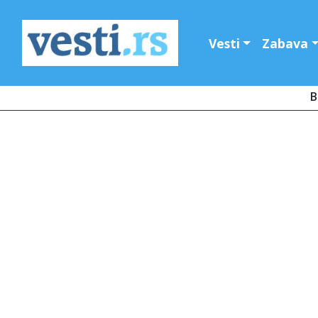
Vesti
Zabava
B