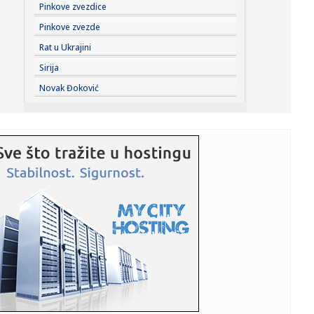
15:47:
Blokaderi ponovo napadaju SPC; Ješić crkvu optužio za
Pinkove zvezdice
požare ...
Pinkove zvezde
15:44:
Otkrivena laboratorija maruhuane kod Smedereva: Policija
Rat u Ukrajini
zaplenil...
Sirija
15:43:
Čak 90 odsto razgovora završilo se u 5. minutu kad smo
Novak Đoković
počeli ...
15:41:
Pretučen kontroverzni hrvatski sudija
15:39:
Putin je "pukao"? Moskvom haraju scene iz "Majstora i
Margarite"
15:39:
PETROVIĆ OTVORIO KARTE: Sportski direktor Partizana
otkrio kolik...
15:39:
Uhapšen zbog krađe pet automobila: Vlasnici ostavljali
ključev...
15:32:
Engleski fudbaler u problemu sa zakonom
15:32:
Žena Brusa Vilisa: Kada smo se upoznali bila sam vjerena