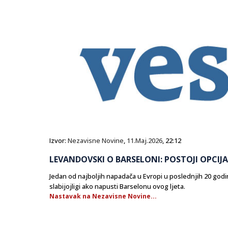
Izvor:
Nezavisne Novine
,
11.Maj.2026
, 22:12
LEVANDOVSKI O BARSELONI: POSTOJI OPCIJ
Jedan od najboljih napadača u Evropi u poslednjih 20 godin
slabijojligi ako napusti Barselonu ovog ljeta.
Nastavak na Nezavisne Novine...