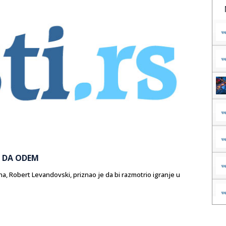
A DA ODEM
a, Robert Levandovski, priznao je da bi razmotrio igranje u