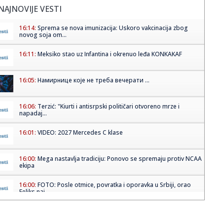
NAJNOVIJE VESTI
16:14:
Sprema se nova imunizacija: Uskoro vakcinacija zbog
novog soja om...
16:11:
Meksiko stao uz Infantina i okrenuo leđa KONKAKAF
16:05:
Намирнице које не треба вечерати ...
16:06:
Terzić: "Kiurti i antisrpski političari otvoreno mrze i
napadaj...
16:01:
VIDEO: 2027 Mercedes C klase
16:00:
Mega nastavlja tradiciju: Ponovo se spremaju protiv NCAA
ekipa
16:00:
FOTO: Posle otmice, povratka i oporavka u Srbiji, orao
Feliks naj...
16:00:
JGSP: Linije 7A i 7B menjaju trasu od 10. do 12. avgusta