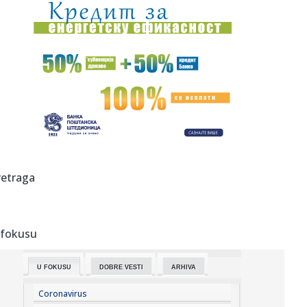
15:59:
Zatvara se put između Sombora i Kule zbog radova
15:59:
Tužna ispovest supruge Brusa Vilisa o njegovoj bolesti:
"Stalno ...
15:57:
Monako "puca" visoko – kako doći do Lukakua?
15:56:
BABA JE CRNO-BELI: Partizan predstavio novo pojačanje!
15:55:
Pljuskovi već stigli u delove Srbije, a tek se očekuje
retraga
grmljavi...
15:55:
Ključne sirovine ruše rekorde: Cena samo jedne skočila za
622 ...
 fokusu
15:54:
Turci narušili vazdušni prostor Grčke – 17 puta
U FOKUSU
DOBRE VESTI
ARHIVA
15:52:
Viktor Orban stigao u Guču; Seo među goste, naručio pivo
i srp...
Coronavirus