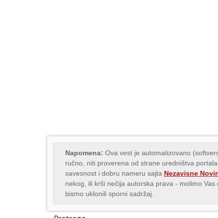
Napomena:
Ova vest je automatizovano (softvers
ručno, niti proverena od strane uredništva portala
savesnost i dobru nameru sajta
Nezavisne Novi
nekog, ili krši nečija autorska prava - molimo Va
bismo uklonili sporni sadržaj.