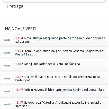
Pretraga
NAJNOVIJE VESTI
13:54:
Nova studija: Manji unos proteina mogao bi da doprinese
zdravijem...
13:53:
Tom Holand otkrio najgoru stranu kostima Spajdermena:
Posle 12 sa...
13:52:
Mediji: Blokaderi stavili veto i na Šoškića
13:47:
Đurovski: "Marakana" nas je nosila do preokreta, neka
bude opet ...
13:47:
Vrtić u Novoseliji biće ispunjen mališanima od septembra
13:47:
Eskobarova "Katedrala": Luksuzni zatvor koji je izgradio
sam sebi...