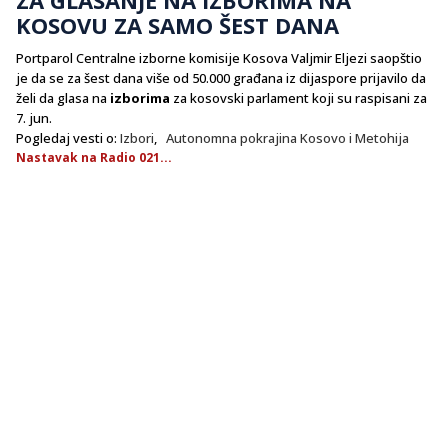
KOSOVU ZA SAMO ŠEST DANA
Portparol Centralne izborne komisije Kosova Valjmir Eljezi saopštio
je da se za šest dana više od 50.000 građana iz dijaspore prijavilo da
želi da glasa na
izborima
za kosovski parlament koji su raspisani za
7. jun.
Pogledaj vesti o:
Izbori
,
Autonomna pokrajina Kosovo i Metohija
Nastavak na Radio 021...