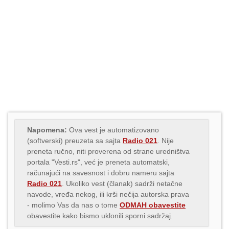
Napomena:
Ova vest je automatizovano
(softverski) preuzeta sa sajta
Radio 021
. Nije
preneta ručno, niti proverena od strane uredništva
portala "Vesti.rs", već je preneta automatski,
računajući na savesnost i dobru nameru sajta
Radio 021
. Ukoliko vest (članak) sadrži netačne
navode, vređa nekog, ili krši nečija autorska prava
- molimo Vas da nas o tome
ODMAH obavestite
obavestite kako bismo uklonili sporni sadržaj.