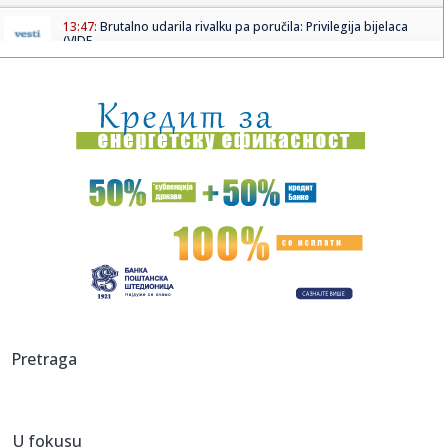
13:47:
Brutalno udarila rivalku pa poručila: Privilegija bijelaca
(VIDE...
13:46:
"Ostavljeni sin Asmina Durdžića" u stvari je poznati
tiktoker? ...
13:45:
Zenit stiže u Beograd i testira Partizan
13:43:
Nizak nivo Dunava otkrio most rimskog cara Konstantina I
u Bugars...
13:39:
Vučić otkrio koliko ljudi je već na platformi "Ko si, bre, ti?...
13:34:
U Sloveniji od utorka jeftinije gorivo
13:34:
VELIKA PROMENA U SRPSKOM RUKOMETU: Savez dobio
Pretraga
novo ime i grb, ev...
13:33:
Žive legende NFL: Bris, Fidžerald, Kikli, Vinatrijer i Kreg u K...
U fokusu