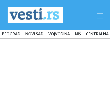
BEOGRAD
NOVI SAD
VOJVODINA
NIŠ
CENTRALNA 