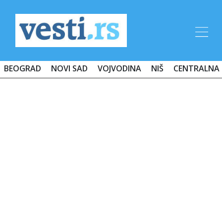
BEOGRAD
NOVI SAD
VOJVODINA
NIŠ
CENTRALNA 