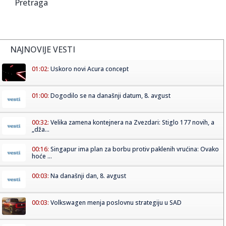
Pretraga
NAJNOVIJE VESTI
01:02:
Uskoro novi Acura concept
01:00:
Dogodilo se na današnji datum, 8. avgust
00:32:
Velika zamena kontejnera na Zvezdari: Stiglo 177 novih, a
„dža...
00:16:
Singapur ima plan za borbu protiv paklenih vrućina: Ovako
hoće ...
00:03:
Na današnji dan, 8. avgust
00:03:
Volkswagen menja poslovnu strategiju u SAD