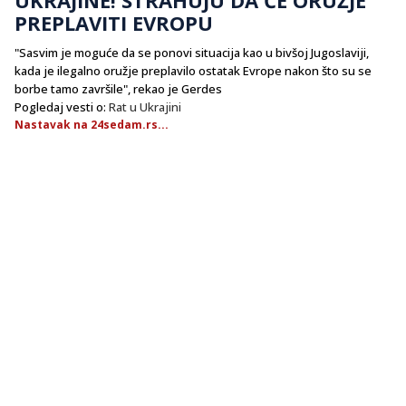
PREPLAVITI EVROPU
"Sasvim je moguće da se ponovi situacija kao u bivšoj Jugoslaviji,
kada je ilegalno oružje preplavilo ostatak Evrope nakon što su se
borbe tamo završile", rekao je Gerdes
Pogledaj vesti o:
Rat u Ukrajini
Nastavak na 24sedam.rs...