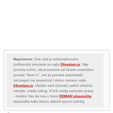
Napomena:
Ova vest je automatizovano
(softverski) preuzeta sa sajta
24sedam.rs
. Nije
preneta ručno, niti proverena od strane uredništva
portala "Vesti.rs", već je preneta automatski,
računajući na savesnost i dobru nameru sajta
24sedam.rs
. Ukoliko vest (članak) sadrži netačne
navode, vređa nekog, ili krši nečija autorska prava
- molimo Vas da nas o tome
ODMAH obavestite
obavestite kako bismo uklonili sporni sadržaj.