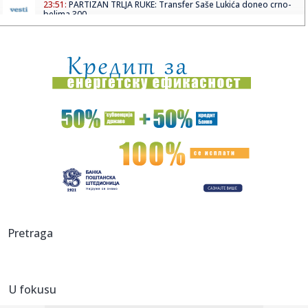
23:51:
PARTIZAN TRLJA RUKE: Transfer Saše Lukića doneo crno-
belima 300...
23:48:
Otišao iz Arsenala pre nego što su podigli trofej – vratio
se...
23:47:
Srpkinje pronašle novčanik u Čanju, pa uradile nešto što je
...
23:46:
Detalji drame na nemačkom aerodromu: Vozač nogom
izbacio dron s...
23:42:
Kraj za Aleksandru i Anu: Eliminisane već na startu
23:35:
"Nema lakih utakmica, ali mi smo Vojvodina"
23:33:
Ribakina sigurna u Torontu
Pretraga
23:32:
Brenin potez posle pada razbesneo javnost: Devojka joj
pružila r...
U fokusu
23:29:
Američki Senat usvojio zakon o sankcijama Rusiji usmjeren
na ene...