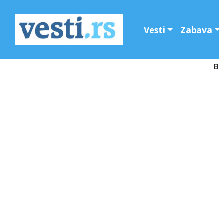
Vesti
Zabava
B