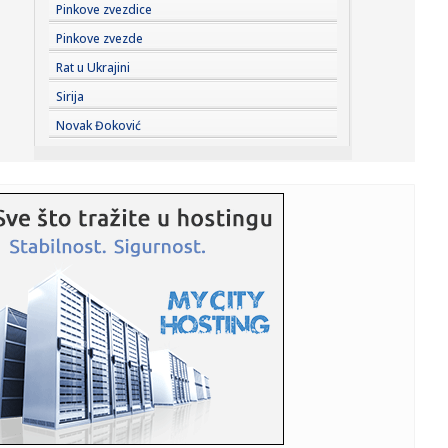
19:03:
Stigli su novi Samsung preklopni kraljevi: Prodaja je
Pinkove zvezdice
zvanično p...
Pinkove zvezde
19:03:
Smart otkrio novi gradski električni automobil na potpuno
Rat u Ukrajini
neobi...
Sirija
19:01:
Kada stigne leto, vraćamo se ovim domaćim filmskim
Novak Đoković
klasicima
19:00:
Na Jokić vs Vembanjama za 800 dinara
19:00:
“Rajaner” obustavlja letove ka i iz Niša
18:58:
Zelenski stigao u Beograd
18:55:
HETAFE JAČA TIM PRED PARTIZAN: Španci doveli vrlo
iskusnog defa...
18:55:
VIDEO: Test Omoda 5 SHS-H Prime
18:53:
Hetafe čeka rasplet duela Partizana i Tobola i dovodi
novajlije ...