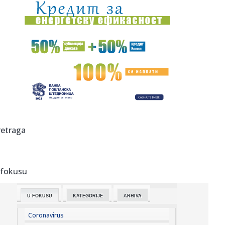
19:22:
Lukić potpisuje! Srbin postaje član povratnika (FOTO)
19:19:
Požar na deponiji povećao zagađenje u Sremskoj
Mitrovici: Veta...
19:14:
Baždar zvanično u novom klubu
19:14:
Direktorka Batuta: Virus Zapadnog Nila prenose komarci
Culex od j...
19:12:
Holivud okrenuo leđa Džaredu Letu? Ostao bez glavne
retraga
uloge nakon...
19:07:
Najniža godišnja inflacija u Grčkoj u zadnjih pet meseci
 fokusu
19:04:
Sergej Trifunović dao iskaz policiji; Evo šta je rekao o
incide...
U FOKUSU
KATEGORIJE
ARHIVA
19:03:
Zašto Zelenski baš sad stiže u Srbiju
Coronavirus