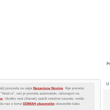
P
U
ki) preuzeta sa sajta
Nezavisne Novine
. Nije preneta
 "Vesti.rs", već je preneta automatski, računajući na
ne
. Ukoliko vest (članak) sadrži netačne navode, vređa
s da nas o tome
ODMAH obavestite
obavestite kako