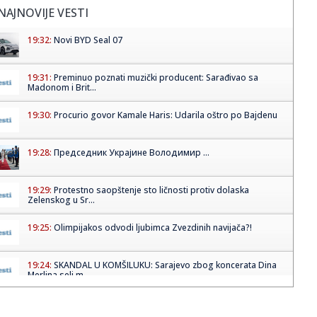
NAJNOVIJE VESTI
19:32:
Novi BYD Seal 07
19:31:
Preminuo poznati muzički producent: Sarađivao sa
Madonom i Brit...
19:30:
Procurio govor Kamale Haris: Udarila oštro po Bajdenu
19:28:
Председник Украјине Володимир ...
19:29:
Protestno saopštenje sto ličnosti protiv dolaska
Zelenskog u Sr...
19:25:
Olimpijakos odvodi ljubimca Zvezdinih navijača?!
19:24:
SKANDAL U KOMŠILUKU: Sarajevo zbog koncerata Dina
Merlina seli m...
19:21:
Путничка возила на Батровцима ...