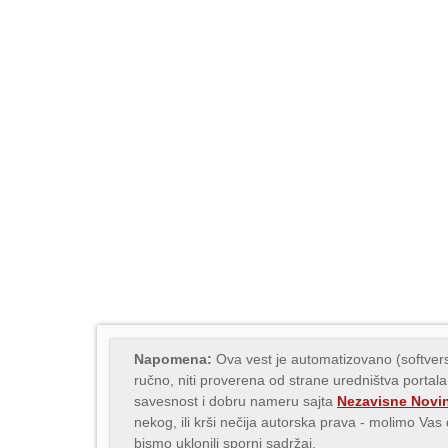
Napomena:
Ova vest je automatizovano (softvers
ručno, niti proverena od strane uredništva portala
savesnost i dobru nameru sajta
Nezavisne Novi
nekog, ili krši nečija autorska prava - molimo Va
bismo uklonili sporni sadržaj.