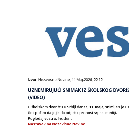
Izvor:
Nezavisne Novine
,
11.Maj.2026
, 22:12
UZNEMIRUJUĆI SNIMAK IZ ŠKOLSKOG DVORIŠT
(VIDEO)
U školskom dvorištu u Srbiji danas, 11. maja, snimljen je 
tlo i počeo da joj kida odjeću, prenosi srpski mediji.
Pogledaj vesti o:
Incident
Nastavak na Nezavisne Novine...