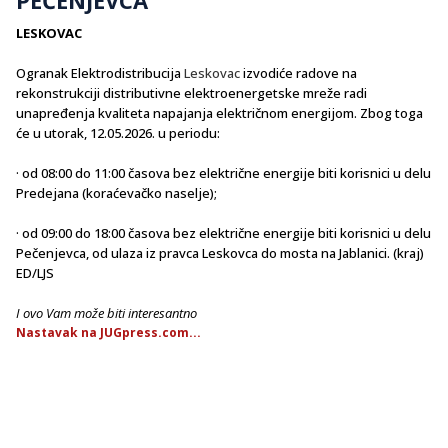
LESKOVAC
Ogranak Elektrodistribucija
Leskovac
izvodiće radove na
rekonstrukciji distributivne elektroenergetske mreže radi
unapređenja kvaliteta napajanja električnom energijom. Zbog toga
će u utorak, 12.05.2026. u periodu:
· od 08:00 do 11:00 časova bez električne energije biti korisnici u delu
Predejana (koraćevačko naselje);
· od 09:00 do 18:00 časova bez električne energije biti korisnici u delu
Pečenjevca, od ulaza iz pravca Leskovca do mosta na Jablanici. (kraj)
ED/LJS
I ovo Vam može biti interesantno
Nastavak na JUGpress.com...