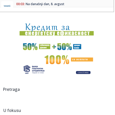
00:03:
Na današnji dan, 8. avgust
00:03:
Volkswagen menja poslovnu strategiju u SAD
23:51:
PARTIZAN TRLJA RUKE: Transfer Saše Lukića doneo crno-
belima 300...
23:48:
Otišao iz Arsenala pre nego što su podigli trofej – vratio
se...
23:47:
Srpkinje pronašle novčanik u Čanju, pa uradile nešto što je
...
23:46:
Detalji drame na nemačkom aerodromu: Vozač nogom
izbacio dron s...
23:42:
Kraj za Aleksandru i Anu: Eliminisane već na startu
Pretraga
23:35:
"Nema lakih utakmica, ali mi smo Vojvodina"
U fokusu
23:33:
Ribakina sigurna u Torontu