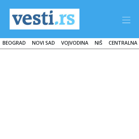
BEOGRAD
NOVI SAD
VOJVODINA
NIŠ
CENTRALNA 