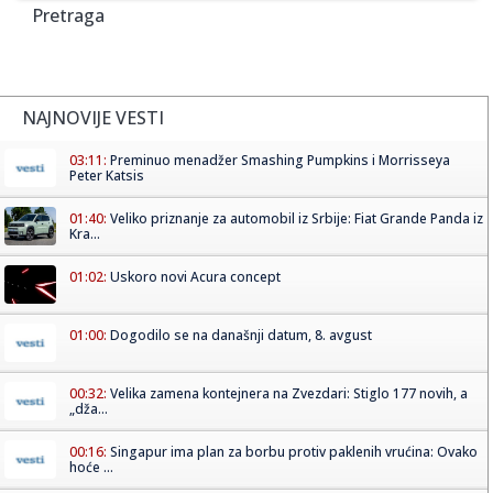
Pretraga
NAJNOVIJE VESTI
03:11:
Preminuo menadžer Smashing Pumpkins i Morrisseya
Peter Katsis
01:40:
Veliko priznanje za automobil iz Srbije: Fiat Grande Panda iz
Kra...
01:02:
Uskoro novi Acura concept
01:00:
Dogodilo se na današnji datum, 8. avgust
00:32:
Velika zamena kontejnera na Zvezdari: Stiglo 177 novih, a
„dža...
00:16:
Singapur ima plan za borbu protiv paklenih vrućina: Ovako
hoće ...