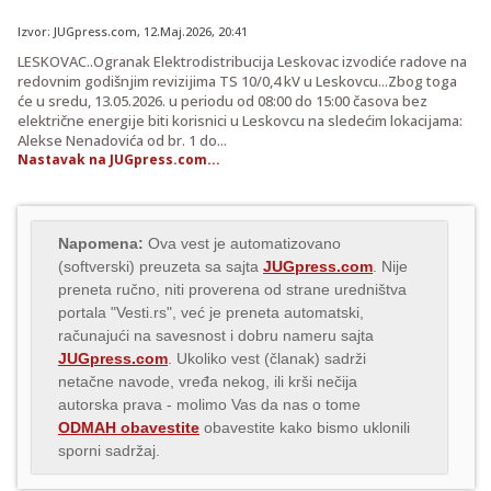
Izvor:
JUGpress.com
,
12.Maj.2026
, 20:41
LESKOVAC..Ogranak Elektrodistribucija Leskovac izvodiće radove na
redovnim godišnjim revizijima TS 10/0,4 kV u Leskovcu...Zbog toga
će u sredu, 13.05.2026. u periodu od 08:00 do 15:00 časova bez
električne energije biti korisnici u Leskovcu na sledećim lokacijama:
Alekse Nenadovića od br. 1 do...
Nastavak na JUGpress.com...
Napomena:
Ova vest je automatizovano
(softverski) preuzeta sa sajta
JUGpress.com
. Nije
preneta ručno, niti proverena od strane uredništva
portala "Vesti.rs", već je preneta automatski,
računajući na savesnost i dobru nameru sajta
JUGpress.com
. Ukoliko vest (članak) sadrži
netačne navode, vređa nekog, ili krši nečija
autorska prava - molimo Vas da nas o tome
ODMAH obavestite
obavestite kako bismo uklonili
sporni sadržaj.