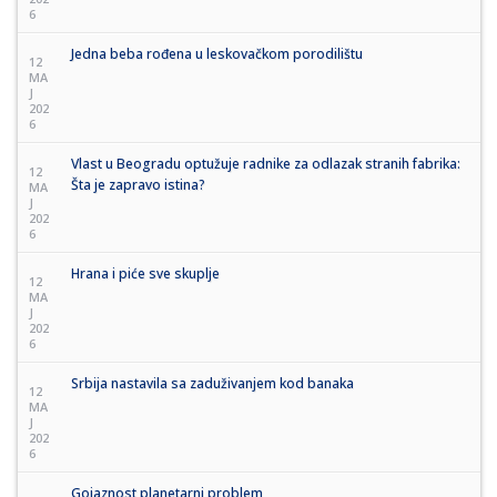
6
Jedna beba rođena u leskovačkom porodilištu
12
MA
J
202
6
Vlast u Beogradu optužuje radnike za odlazak stranih fabrika:
12
Šta je zapravo istina?
MA
J
202
6
Hrana i piće sve skuplje
12
MA
J
202
6
Srbija nastavila sa zaduživanjem kod banaka
12
MA
J
202
6
Gojaznost planetarni problem