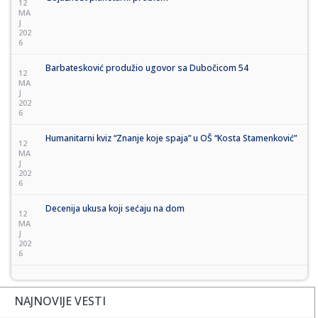
12
MA
J
202
6
Barbatesković produžio ugovor sa Dubočicom 54
12
MA
J
202
6
Humanitarni kviz “Znanje koje spaja” u OŠ “Kosta Stamenković”
12
MA
J
202
6
Decenija ukusa koji sećaju na dom
12
MA
J
202
6
NAJNOVIJE VESTI