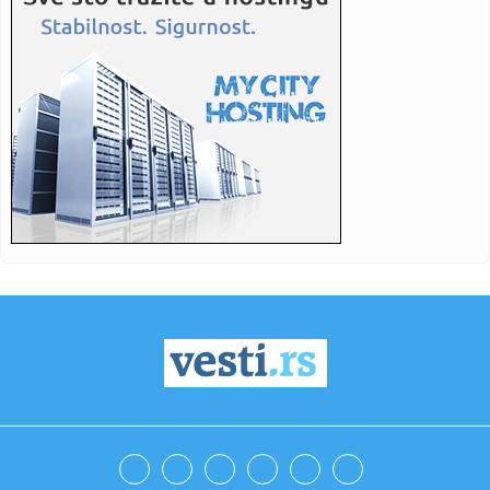
23:55:
ZAKUVALO SE NA TERENU U LOZNICI NAKON POBEDE
ZVEZDE: Umalo velika...
23:49:
Valensija od 0:2 do 3:2 - PAO ne ide na F4 Evrolige!
23:47:
Oprez! Veoma hladna noć pred nama - preti nam mraz!
23:41:
Vojvodina poražena u finalu Kupa nakon izvođenja penala
23:41:
ALFA I OMEGA, APSOLUTNI GOSPODAR I VLADAR SRPSKOG
FUDBALA: Crvena...
23:38:
Novi električni Volkswagen Golf neće stići bar do 2030.
godine
23:30:
Ekstra Nena udarila na Evroviziju: "Žene se nude kao
objekat, mu...
23:14:
Jedna navika može da otkrije nevjerne muškarce
23:14:
Vic dana: Tata i sin