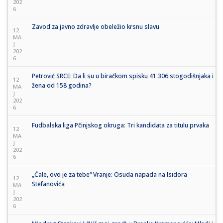
202
6
Zavod za javno zdravlje obeležio krsnu slavu
12
MA
J
202
6
Petrović SRCE: Da li su u biračkom spisku 41.306 stogodišnjaka i
12
žena od 158 godina?
MA
J
202
6
Fudbalska liga Pčinjskog okruga: Tri kandidata za titulu prvaka
12
MA
J
202
6
„Ćale, ovo je za tebe“ Vranje: Osuda napada na Isidora
12
Stefanovića
MA
J
202
6