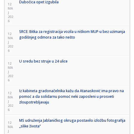
Dubočica opet izgubila
12
MA
J
202
6
SRCE: Bitka za registracija vozila u niškom MUP-u bez uzimanja
12
godišnjeg odmora za tako nešto
MA
J
202
6
U sredu bez struje u 24 ulice
12
MA
J
202
6
Iz kabineta gradonačelnika kažu da Atanasković ima pravo na
12
pomoć a da solidarnu pomoć neki zaposleni u prosveti
MA
J
zloupotrebljavaju
202
6
MS udruženja Jablaničkog okruga postavilo izložbu fotografija
12
„slike života“
MA
J