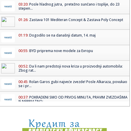
03:20:
Posle hladnog jutra, pretežno sunčano i toplije, do 23
stepen...
01:26:
Zastava 101 Mediteran Concept & Zastava Poly Concept
01:19:
Dogodilo se na današnji datum, 14. maj
00:55:
BYD priprema nove modele za Evropu
00:52:
Da li nam predstoji nova kriza u proizvodnji automobila:
Zbog rat...
00:45:
Rolan Garos gubi najveće zvezde! Posle Alkaraza, povukao
se i pr...
00:37:
POKRADENI SMO OD PRVOG MINUTA, PRAVIM ZVEZDAŠIMA
JE NEPRIJATNO: ...
00:31:
Užas u Mileševu: Beba stara dve nedelje donesena u Dom
zdravlja...
00:21:
Tanjga grmi na Pavla Ilića: Potkradani smo od prvog