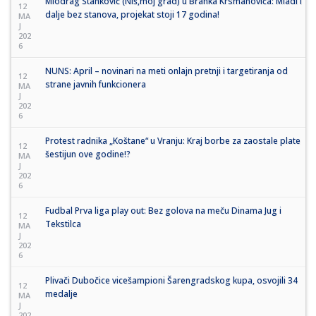
Miodrag Stanković (Niš,moj grad) u Branka Krsmanovića: Mladi i
12
dalje bez stanova, projekat stoji 17 godina!
MA
J
202
6
NUNS: April – novinari na meti onlajn pretnji i targetiranja od
12
strane javnih funkcionera
MA
J
202
6
Protest radnika „Koštane“ u Vranju: Kraj borbe za zaostale plate
12
šestijun ove godine!?
MA
J
202
6
Fudbal Prva liga play out: Bez golova na meču Dinama Jug i
12
Tekstilca
MA
J
202
6
Plivači Dubočice vicešampioni Šarengradskog kupa, osvojili 34
12
medalje
MA
J
202