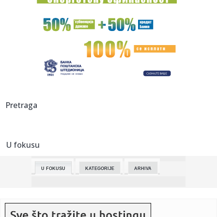
minuta, prav...
00:18:
Horor u Nemačkoj! Pedijatar optužen za 130 monstruoznih
dela na...
00:14:
Bioskopski repertoari, 14-20. maj 2026.
00:10:
BRANKO ODVEO VALENSIJU NA FAJNAL-FOR: Panatinaikos
se ugasio u Ro...
00:05:
Rodrigao i Mateus "ukrali" trofej Vojvodini! Hajlajtsi
Pretraga
Zvezdinog ...
00:04:
BAKA PRASE IZGUBIO MILIONE ZBOG CRVENE ZVEZDE: Prve
reakcije jutj...
U fokusu
00:01:
DEJAN STANKOVIĆ NIKADA EMOTIVNIJI: Trener crveno-belih
prepun sr...
U FOKUSU
KATEGORIJE
ARHIVA
00:00:
Stanković jedva zadržao suze: Puno mi je srce, hvala
momcima, k...
23:57:
POGLEDAJTE KAKO JE ZVEZDA OSVOJILA ŠESTU VEZANU
DUPLU KRUNU: Evo...