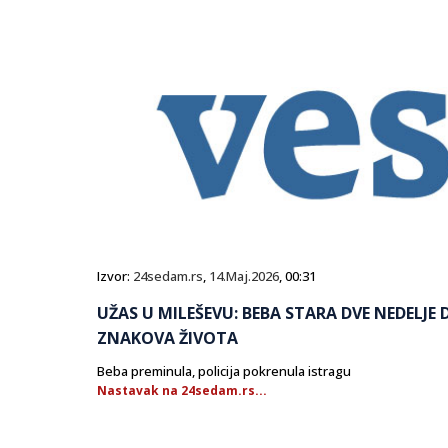
Izvor:
24sedam.rs
,
14.Maj.2026
, 00:31
UŽAS U MILEŠEVU: BEBA STARA DVE NEDELJE
ZNAKOVA ŽIVOTA
Beba preminula, policija pokrenula istragu
Nastavak na 24sedam.rs...