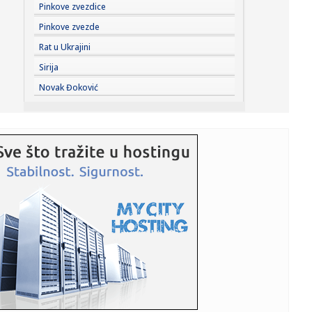
11:33:
Izraelska vojska se povlači VIDEO
Pinkove zvezdice
Pinkove zvezde
11:33:
Odžaci: „Omladinac“ 23. avgusta dočekuje „Zadrugar“
Rat u Ukrajini
Sirija
11:29:
Održana sednica Štaba za vanredne situacije; Ovo su
Novak Đoković
najnovije i...
11:29:
Sombor: Akcija dobrovoljnog davanja krvi 11. avgusta u
Staparu
11:28:
Autorska vođenja kroz izložbu "Uroš Predić u Sentandreji"
u n...
11:28:
Velemir: Zrenjanin kažnjava male privrednike
astronomskim račun...
11:27:
Rasplet se bliži: Oglasio se MOL o kupovini NIS-a
11:27:
Nastavlja se Superliga: Zvezda na popravnom posle
Hapoela, Partiz...
11:25:
Belgija šalje vojnike na Grenland