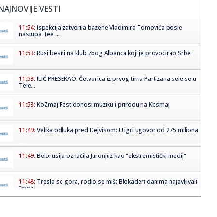
NAJNOVIJE VESTI
11:54:
Ispekcija zatvorila bazene Vladimira Tomovića posle
nastupa Tee ...
11:53:
Rusi besni na klub zbog Albanca koji je provocirao Srbe
11:53:
ILIĆ PRESEKAO: Četvorica iz prvog tima Partizana sele se u
Tele...
11:53:
KoZmaj Fest donosi muziku i prirodu na Kosmaj
11:49:
Velika odluka pred Dejvisom: U igri ugovor od 275 miliona
11:49:
Belorusija označila Juronjuz kao "ekstremistički medij"
11:48:
Tresla se gora, rodio se miš: Blokaderi danima najavljivali
"meg...
11:47:
Oko 2,5 miliona građana dobija direktnu uštedu na
lekovima; "Ov...