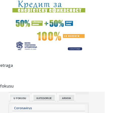
11:45:
Netfliks vraća hit-komediju: Stiže 25 poznatih lica
11:45:
Signal konačno uvodi veliku promenu
11:43:
Amerikanci započeli evakuaciju
11:42:
Škoda počela proizvodnju najnaprednijeg SUV-a
11:39:
Vučić odbrusio Crnogorcima: Nije im problem što je u
retraga
"Oluji" u...
11:37:
Safari može da otkrije vašu pravu IP adresu čak i kada
koristi...
 fokusu
11:37:
Iz Partizana u Teleoptik – Saša Ilić "presekao"
U FOKUSU
KATEGORIJE
ARHIVA
11:36:
Ćuta osuo paljbu po lažnim studentima: Nije štedeo reči,
evo ...
Coronavirus