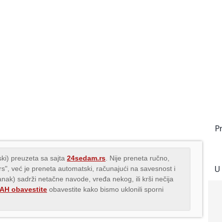
P
ki) preuzeta sa sajta
24sedam.rs
. Nije preneta ručno,
U
.rs", već je preneta automatski, računajući na savesnost i
lanak) sadrži netačne navode, vređa nekog, ili krši nečija
H obavestite
obavestite kako bismo uklonili sporni