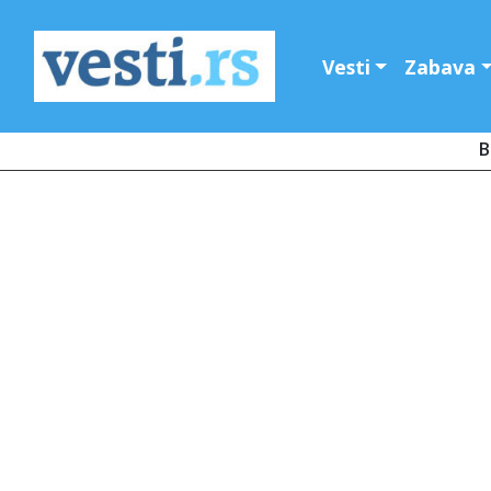
Vesti
Zabava
B