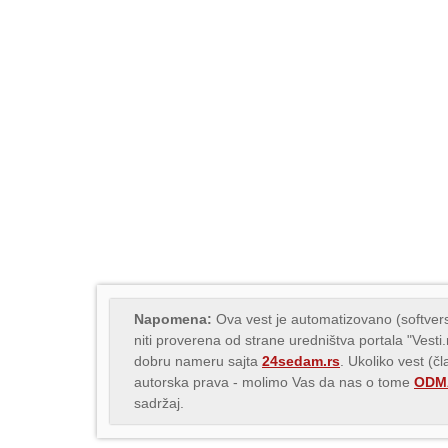
Napomena:
Ova vest je automatizovano (softvers
niti proverena od strane uredništva portala "Vesti
dobru nameru sajta
24sedam.rs
. Ukoliko vest (č
autorska prava - molimo Vas da nas o tome
ODMA
sadržaj.