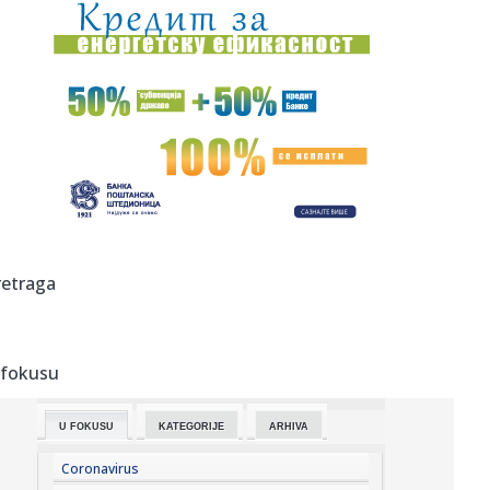
18:22:
Bojanić: Beograđani u Carigradu – Тrag bolne seobe koji i
da...
18:22:
Supruga Sergeja Trifunovića privedena zbog sumnje na
krađu; Mre...
18:22:
Besni su; Širom grada osvanuli kovčezi sa jezivim
porukama FOTO...
18:19:
Đokić visokorizičan, Lompar bezobzirni narcis: Zbog ovih
stvar...
18:12:
Zelenski stigao u Srbiju, sutra razgovara sa Vučićem
retraga
18:12:
Tajni blokaderski spisak za odstrel ogolio opšti rat među
bloka...
 fokusu
18:09:
Hetafe doveo "kapitalca" pred Partizan – đak Borusije,
igrao u...
U FOKUSU
KATEGORIJE
ARHIVA
18:07:
SSP: Dok direktori idu na mitinge, građani žedni na plus 35
Coronavirus