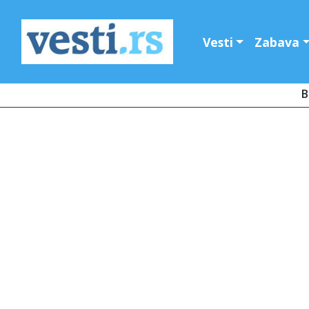
Vesti
Zabava
B