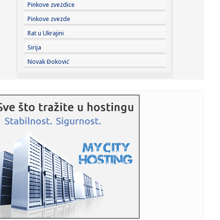
18:06:
Posle Viz era i Rajaner obustavlja letove: Da li Srbija ostaje
Pinkove zvezdice
be...
Pinkove zvezde
18:05:
Kijev upotrebio gotovo sva sredstva NATO-a protiv Rusije
Rat u Ukrajini
— biv...
Sirija
18:05:
Meloni ne odustaje: "Odbijamo ultimatum"
Novak Đoković
18:04:
Prvi slučajevi groznice Zapadnog Nila u Srbiji: "Batut"
uputio v...
17:58:
Devojčica opisala horor u školi: "Mislila sam da ću umreti"
FO...
17:54:
RAJAKOVIĆ OTVORIO DUŠU: „Nisu mi isplatili osam plata u
Zvezd...
17:54:
Mančester siti odbio ponudu Barselone
17:54:
Dva Air Tractora gase požar u Konjicu, u subotu stiže i
treći
17:54:
Pokušali da pretresu stvari supruge Sergeja Trifunovića u
tržn...