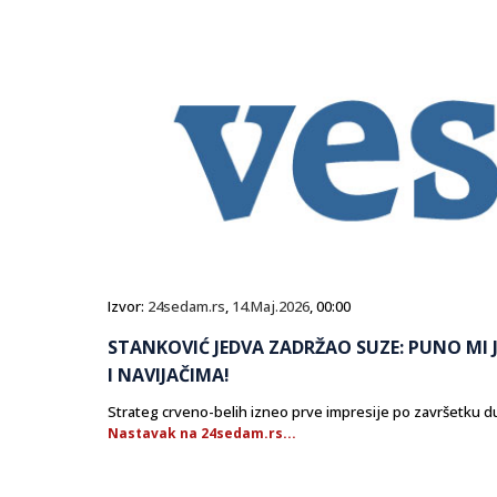
Izvor:
24sedam.rs
,
14.Maj.2026
, 00:00
STANKOVIĆ JEDVA ZADRŽAO SUZE: PUNO MI 
I NAVIJAČIMA!
Strateg crveno-belih izneo prve impresije po završetku 
Nastavak na 24sedam.rs...