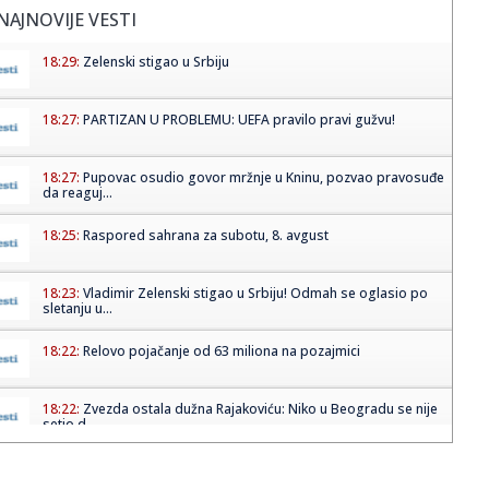
NAJNOVIJE VESTI
18:29:
Zelenski stigao u Srbiju
18:27:
PARTIZAN U PROBLEMU: UEFA pravilo pravi gužvu!
18:27:
Pupovac osudio govor mržnje u Kninu, pozvao pravosuđe
da reaguj...
18:25:
Raspored sahrana za subotu, 8. avgust
18:23:
Vladimir Zelenski stigao u Srbiju! Odmah se oglasio po
sletanju u...
18:22:
Relovo pojačanje od 63 miliona na pozajmici
18:22:
Zvezda ostala dužna Rajakoviću: Niko u Beogradu se nije
setio d...
18:22:
Ljudi besni nakon Merlinovog koncerta na Koševu; Posle
haosa sa ...