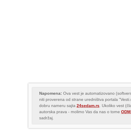
Napomena:
Ova vest je automatizovano (softvers
niti proverena od strane uredništva portala "Vesti
dobru nameru sajta
24sedam.rs
. Ukoliko vest (č
autorska prava - molimo Vas da nas o tome
ODMA
sadržaj.