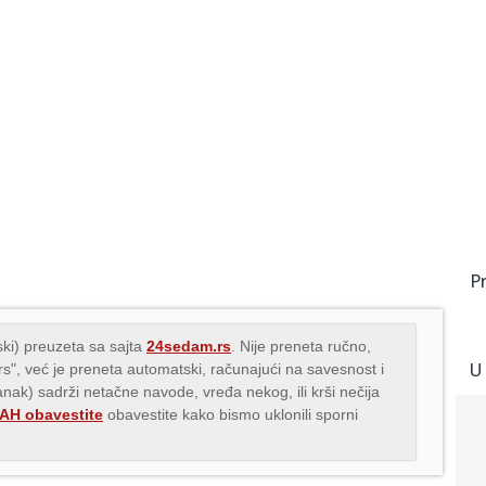
P
ki) preuzeta sa sajta
24sedam.rs
. Nije preneta ručno,
U
.rs", već je preneta automatski, računajući na savesnost i
lanak) sadrži netačne navode, vređa nekog, ili krši nečija
H obavestite
obavestite kako bismo uklonili sporni