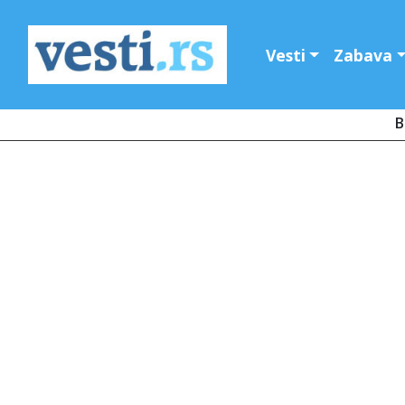
Vesti
Zabava
B