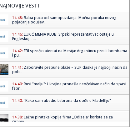
NAJNOVIJE VESTI
14:48:
Baba puca od samopuzdanja: Moćna poruka novog
pojačanja odušev...
14:46:
LUKIĆ MENJA KLUB: Srpski reprezentativac ostaje u
Engleskoj – ...
14:42:
FBI sprečio atentat na Mesija: Argentincu pretili bombama
i pu...
14:41:
Zaboravite prepune plaže – SUP daska je najbolji način da
pob...
14:40:
Rusi "melju": Ukrajina pronašla neočekivan način da spasi
fabr...
14:40:
"Kako sam ubedio Lebrona da dođe u Filadelfiju"
14:38:
Lažne piratske kopije filma „Odiseja“ koriste se za
širenje...
14:38:
Savić pred Radnik: Nema lakih utakmica, želimo da
pokažemo na...