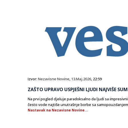
Izvor:
Nezavisne Novine
,
13.Maj.2026
, 22:59
ZAŠTO UPRAVO USPJEŠNI LJUDI NAJVIŠE SUM
Na prvi pogled djeluje paradoksalno da ljudi sa impresiv
često vode najtiše unutrašnje borbe sa samopouzdanjem
Nastavak na Nezavisne Novine...