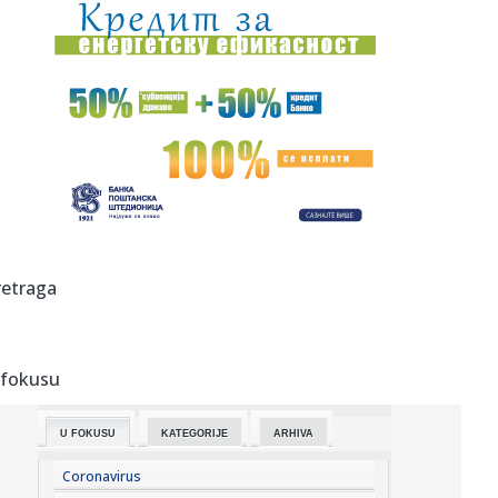
14:38:
Baba već na promociji "zapalio" navijače: "Ovde sam da
vratim P...
14:35:
Poster za film The Mummy zabranjen za spoljno
oglašavanje u Veli...
14:35:
Hitan sastanak u Nemačkoj; Dron sa eksplozivom koji je
napravio ...
14:25:
И опет – Медо, добро дошао у своју ...
14:27:
Iz saobraćaja isključeno 14 vozača u Južnobačkom okrugu
retraga
14:27:
Tramp javno odbio Zelenskog: Nema više raketa za vas,
potrebne s...
 fokusu
14:26:
Prvi put viđeni vrtlozi na Suncu: Naučnici rešavaju misteriju
...
U FOKUSU
KATEGORIJE
ARHIVA
14:24:
Znakovi da vaš pas možda pati od artritisa
Coronavirus