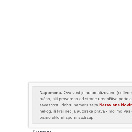
Napomena:
Ova vest je automatizovano (softvers
ručno, niti proverena od strane uredništva portala
savesnost i dobru nameru sajta
Nezavisne Novi
nekog, ili krši nečija autorska prava - molimo Va
bismo uklonili sporni sadržaj.