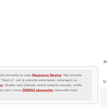
P
ki) preuzeta sa sajta
Nezavisne Novine
. Nije preneta
 "Vesti.rs", već je preneta automatski, računajući na
U
ne
. Ukoliko vest (članak) sadrži netačne navode, vređa
s da nas o tome
ODMAH obavestite
obavestite kako