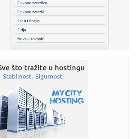
14:24:
Španija zaprijetila Italiji kontramjerama
Pinkove zvezdice
Pinkove zvezde
14:24:
Zatražen pritvor uhapšenima u akciji "Trasa"
Rat u Ukrajini
Sirija
14:24:
Stabilnije vodosnabdijevanje sjevera Banjaluke od 15.
Novak Đoković
avgusta
14:24:
Skejo odbrusio Pupovcu: "On će mi govoriti kakve brkove
treba da...
14:24:
Novčana podrška Grada Banjaluka: 293 brucoša dobiće
po 200 KM
14:24:
Ulaganje u čistiju Banjaluku: Nastavljeno postavljanje
podzemnih...
14:24:
Spektakl Marije Šerifović u Travniku: Fanovi stižu iz cijele
B...
14:24:
Policija istražuje dječaka (12) nakon četiri požara u parku
14:24:
U toku asfaltiranje banjalučkih ulica