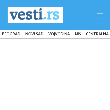
BEOGRAD
NOVI SAD
VOJVODINA
NIŠ
CENTRALNA 