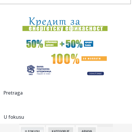
00:20:
Đura Đ. Trajković br. 26: Plejlista za sivu zonu (Fontaines
D....
00:17:
Velika akcija tokom noći i ranog jutra u Beogradu: Ekipe
izlaze ...
00:02:
Na današnji dan, 9. avgust
23:54:
TEŽAK UDARAC ZA HETAFE PRED EVROPU: Važan igrač
završio sezon...
23:46:
Bivši igrač Barselone ide u Los Anđeles
23:45:
Izgubili ste pasoš usred odmora? Ne paničite: Ovo su
Pretraga
koraci koj...
23:40:
Svetske DJ zvezde stižu u Sarajevo na prvi Circus Maximus:
Fedde...
U fokusu
23:34:
Održana 36. akcija "Crveno-bela krv": Prikupljeno je ukupno
307 ...
U FOKUSU
KATEGORIJE
ARHIVA