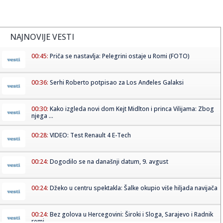
NAJNOVIJE VESTI
00:45:
Priča se nastavlja: Pelegrini ostaje u Romi (FOTO)
00:36:
Serhi Roberto potpisao za Los Anđeles Galaksi
00:30:
Kako izgleda novi dom Kejt Midlton i princa Vilijama: Zbog
njega ...
00:28:
VIDEO: Test Renault 4 E-Tech
00:24:
Dogodilo se na današnji datum, 9. avgust
00:24:
Džeko u centru spektakla: Šalke okupio više hiljada navijača
00:24:
Bez golova u Hercegovini: Široki i Sloga, Sarajevo i Radnik
remi...