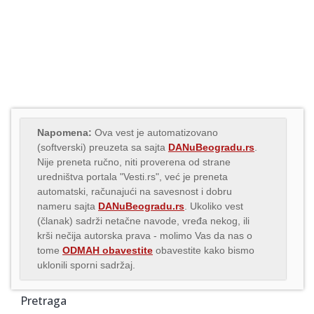
Napomena:
Ova vest je automatizovano
(softverski) preuzeta sa sajta
DANuBeogradu.rs
.
Nije preneta ručno, niti proverena od strane
uredništva portala "Vesti.rs", već je preneta
automatski, računajući na savesnost i dobru
nameru sajta
DANuBeogradu.rs
. Ukoliko vest
(članak) sadrži netačne navode, vređa nekog, ili
krši nečija autorska prava - molimo Vas da nas o
tome
ODMAH obavestite
obavestite kako bismo
uklonili sporni sadržaj.
Pretraga