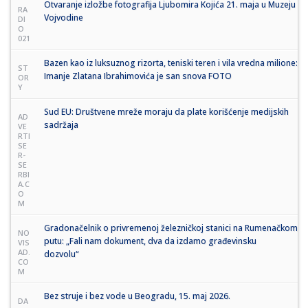
Otvaranje izložbe fotografija Ljubomira Kojića 21. maja u Muzeju
RA
Vojvodine
DI
O
021
Bazen kao iz luksuznog rizorta, teniski teren i vila vredna milione:
ST
Imanje Zlatana Ibrahimovića je san snova FOTO
OR
Y
Sud EU: Društvene mreže moraju da plate korišćenje medijskih
AD
sadržaja
VE
RTI
SE
R-
SE
RBI
A.C
O
M
Gradonačelnik o privremenoj železničkoj stanici na Rumenačkom
NO
putu: „Fali nam dokument, dva da izdamo građevinsku
VIS
AD.
dozvolu“
CO
M
Bez struje i bez vode u Beogradu, 15. maj 2026.
DA