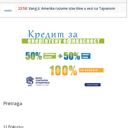
23:58:
Vang Ji: Amerika razume stav Kine u vezi sa Tajvanom
23:58:
Sindikat i radnički savet Volkswagena protiv zatvaranja
fabrika ...
23:54:
DA LI JE POENTA FUDBALA DA SAMO BOGATAŠI NAPUNE
STADION? Predsed...
23:47:
Svečano otvoren 93. Međunarodni poljoprivredni sajam u
Novom Sa...
23:36:
PRODAJE SE IMOVINA VARTEX -a U VRANJU
23:34:
Studenti Univerziteta u Nišu apeluju na MUP na uzdržanost
od or...
23:32:
Vremenska prognoza za vikend, 16. i 17. maj 2026.
Pretraga
23:31:
MURINJO GOTOVO IZVESNO NOVI TRENER REALA: Španska
Marka piše, s...
U fokusu