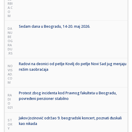
RBI
A.C
O
M
Sedam dana u Beogradu, 14-20. maj 2026.
DA
NU
BE
OG
RA
DU
.RS
Radovi na deonici od petlje Kovilj do petlje Novi Sad jug menjaju
NO
režim saobraćaja
VIS
AD.
CO
M
Protest zbog incidenta kod Pravnog fakulteta u Beogradu,
RA
povređeni penzioner stabilno
DI
O
021
Jakov Jozinović održao 9. beogradski koncert, poznati đuskali
ST
kao nikada
OR
Y