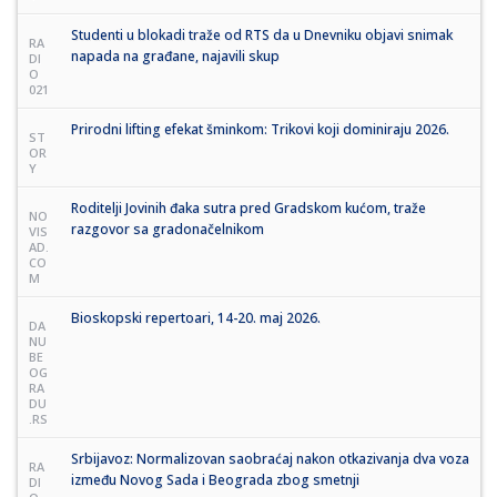
Studenti u blokadi traže od RTS da u Dnevniku objavi snimak
RA
napada na građane, najavili skup
DI
O
021
Prirodni lifting efekat šminkom: Trikovi koji dominiraju 2026.
ST
OR
Y
Roditelji Jovinih đaka sutra pred Gradskom kućom, traže
NO
razgovor sa gradonačelnikom
VIS
AD.
CO
M
Bioskopski repertoari, 14-20. maj 2026.
DA
NU
BE
OG
RA
DU
.RS
Srbijavoz: Normalizovan saobraćaj nakon otkazivanja dva voza
RA
između Novog Sada i Beograda zbog smetnji
DI