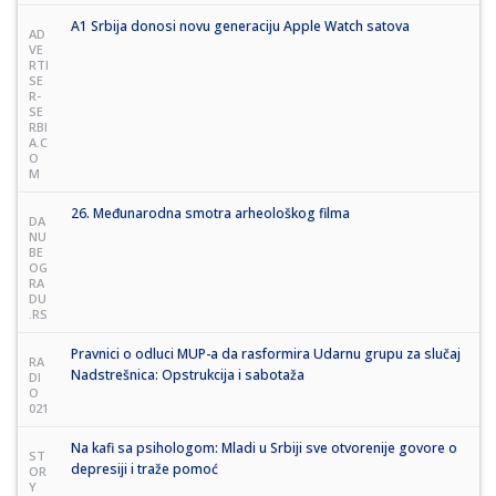
A1 Srbija donosi novu generaciju Apple Watch satova
AD
VE
RTI
SE
R-
SE
RBI
A.C
O
M
26. Međunarodna smotra arheološkog filma
DA
NU
BE
OG
RA
DU
.RS
Pravnici o odluci MUP-a da rasformira Udarnu grupu za slučaj
RA
Nadstrešnica: Opstrukcija i sabotaža
DI
O
021
Na kafi sa psihologom: Mladi u Srbiji sve otvorenije govore o
ST
depresiji i traže pomoć
OR
Y