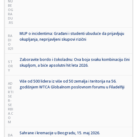
NU
BE
OG
RA
DU
.RS
MUP o incidentima: Građani i studenti ubuduće da prijavljuju
RA
okupljanja, neprijavljeni skupovi rizični
DI
O
021
Zaboravite bordo i čokoladnu: Ova boja svaku kombinaciju čini
ST
skupljom, a biće apsolutni hit leta 2026.
OR
Y
Više od 500 lidera iz više od 50 zemalja i teritorija na 56.
AD
godišnjem WTCA Globalnom poslovnom forumu u Filadelfiji
VE
RTI
SE
R-
SE
RBI
A.C
O
M
Sahrane i kremacije u Beogradu, 15. maj 2026.
DA