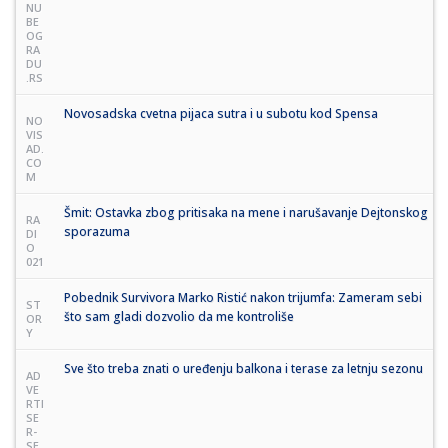
NU
BE
OG
RA
DU
.RS
Novosadska cvetna pijaca sutra i u subotu kod Spensa
NO
VIS
AD.
CO
M
Šmit: Ostavka zbog pritisaka na mene i narušavanje Dejtonskog
RA
sporazuma
DI
O
021
Pobednik Survivora Marko Ristić nakon trijumfa: Zameram sebi
ST
što sam gladi dozvolio da me kontroliše
OR
Y
Sve što treba znati o uređenju balkona i terase za letnju sezonu
AD
VE
RTI
SE
R-
SE