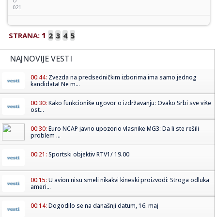
O
021
STRANA:
1
2
3
4
5
NAJNOVIJE VESTI
00:44:
Zvezda na predsedničkim izborima ima samo jednog
kandidata! Ne m...
00:30:
Kako funkcioniše ugovor o izdržavanju: Ovako Srbi sve više
ost...
00:30:
Euro NCAP javno upozorio vlasnike MG3: Da li ste rešili
problem ...
00:21:
Sportski objektiv RTV1/ 19.00
00:15:
U avion nisu smeli nikakvi kineski proizvodi: Stroga odluka
ameri...
00:14:
Dogodilo se na današnji datum, 16. maj