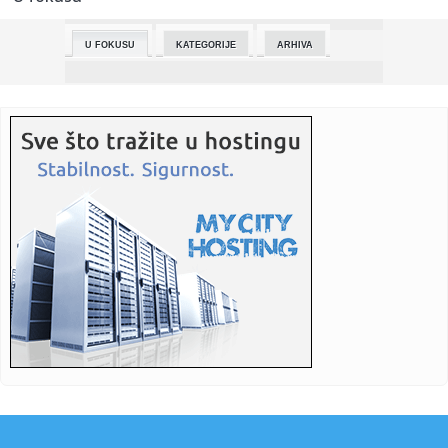
23:19:
Sprema im se dejt: Dve pande putuju u Ameriku, ali pre
puta moraj...
U FOKUSU
KATEGORIJE
ARHIVA
23:17:
Liverpulu visi Liga šampiona! Aston Vila ispratila Redse sa
čet...
23:16:
Beogradski dani porodice, 15. i 16. maj 2026.
23:08:
TRENER CEDEVITE OGORČEN NAKON ISPADANJA: „Ovo je
poraz sporta,...
23:06:
Cakić: Isključenje Zdravkovića je unapred pripremljeno
23:05:
Oglasio se RTS nakon sramne izjave MIlana Bukvića u
Poteri! Trag...
23:04:
Američki zvaničnici upozoravaju da bi kraj rata u Ukrajini
zna...
23:02:
Idealna poza za muškarce sa manjim polnim organom
23:02:
U ovoj evropskoj zemlji prosječna plata iznosi 8.249 evra:
Evo k...