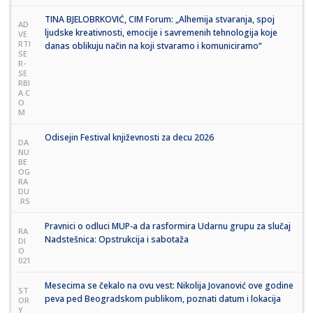
TINA BJELOBRKOVIĆ, CIM Forum: „Alhemija stvaranja, spoj
AD
ljudske kreativnosti, emocije i savremenih tehnologija koje
VE
RTI
danas oblikuju način na koji stvaramo i komuniciramo“
SE
R-
SE
RBI
A.C
O
M
Odisejin Festival književnosti za decu 2026
DA
NU
BE
OG
RA
DU
.RS
Pravnici o odluci MUP-a da rasformira Udarnu grupu za slučaj
RA
Nadstešnica: Opstrukcija i sabotaža
DI
O
021
Mesecima se čekalo na ovu vest: Nikolija Jovanović ove godine
ST
peva ped Beogradskom publikom, poznati datum i lokacija
OR
Y