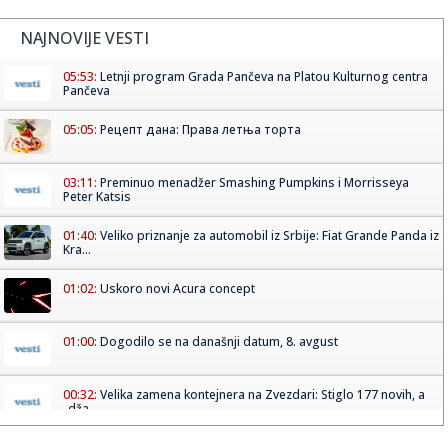
NAJNOVIJE VESTI
05:53:
Letnji program Grada Pančeva na Platou Kulturnog centra
Pančeva
05:05:
Рецепт дана: Права летња торта
03:11:
Preminuo menadžer Smashing Pumpkins i Morrisseya
Peter Katsis
01:40:
Veliko priznanje za automobil iz Srbije: Fiat Grande Panda iz
Kra...
01:02:
Uskoro novi Acura concept
01:00:
Dogodilo se na današnji datum, 8. avgust
00:32:
Velika zamena kontejnera na Zvezdari: Stiglo 177 novih, a
„dža...
00:16:
Singapur ima plan za borbu protiv paklenih vrućina: Ovako