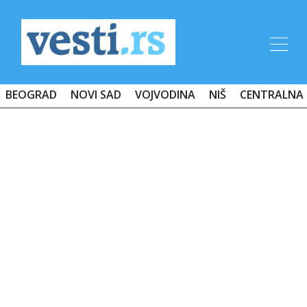
BEOGRAD
NOVI SAD
VOJVODINA
NIŠ
CENTRALNA 