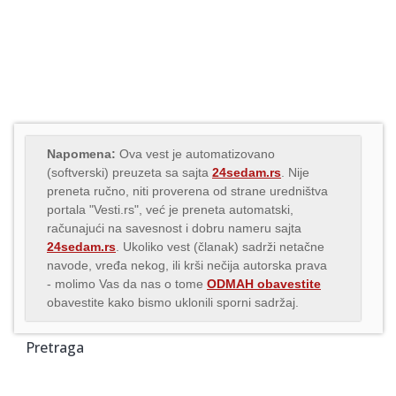
Napomena:
Ova vest je automatizovano
(softverski) preuzeta sa sajta
24sedam.rs
. Nije
preneta ručno, niti proverena od strane uredništva
portala "Vesti.rs", već je preneta automatski,
računajući na savesnost i dobru nameru sajta
24sedam.rs
. Ukoliko vest (članak) sadrži netačne
navode, vređa nekog, ili krši nečija autorska prava
- molimo Vas da nas o tome
ODMAH obavestite
obavestite kako bismo uklonili sporni sadržaj.
Pretraga