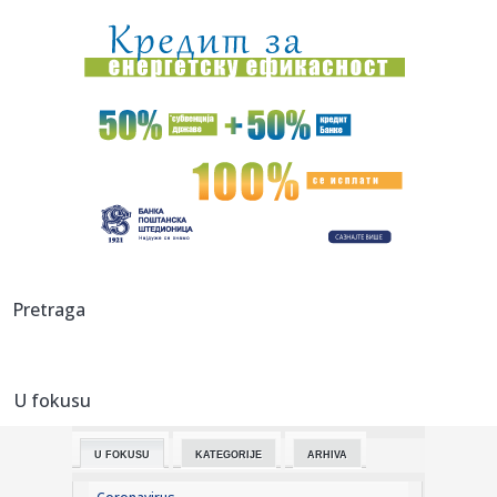
hoće ...
00:03:
Na današnji dan, 8. avgust
00:03:
Volkswagen menja poslovnu strategiju u SAD
23:51:
PARTIZAN TRLJA RUKE: Transfer Saše Lukića doneo crno-
belima 300...
23:48:
Otišao iz Arsenala pre nego što su podigli trofej – vratio
se...
23:47:
Srpkinje pronašle novčanik u Čanju, pa uradile nešto što je
Pretraga
...
23:46:
Detalji drame na nemačkom aerodromu: Vozač nogom
izbacio dron s...
U fokusu
23:42:
Kraj za Aleksandru i Anu: Eliminisane već na startu
U FOKUSU
KATEGORIJE
ARHIVA
23:35:
"Nema lakih utakmica, ali mi smo Vojvodina"