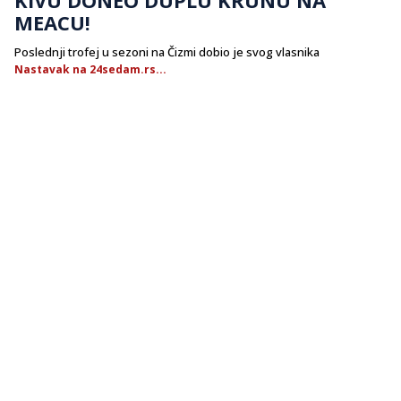
MEACU!
Poslednji trofej u sezoni na Čizmi dobio je svog vlasnika
Nastavak na 24sedam.rs...