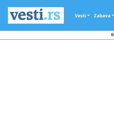
Vesti
Zabava
B