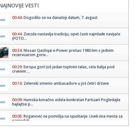
NAJNOVIJE VESTI
00:44:
Dogodilo se na današnji datum, 7. avgust
00:44:
Zvezda nastavlja tradiciju, opet časti najmlađe navijače
(FOTO...
00:34:
Nissan Qashqai e-Power prešao 1980 km s jednim
rezervoarom goriv...
00:29:
Evropa gori! Još jedan toplotni talas, cela Italija pod
crvenim ...
00:16:
Zelenski smenio ambasadore u još četiri države
00:09:
Humska konačno videla konkretan Partizan! Pogledajte
hajlajtse p...
00:05:
Roganović ne pomišlja na opuštanje: Uvek ima mesta za
napredak...
00:04:
Vukotić ne zna ko je Baba: "Vidim da ga svi hvale"