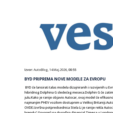
Izvor:
AutoBlog
,
14.Maj.2026
, 00:55
BYD PRIPREMA NOVE MODELE ZA EVROPU
BYD će lansirati talas modela dizajniranih i razvijenih u 
hibridnog Dolphina G sledećeg meseca.Dolphin G će zatim 
julu.Kako je ranije objavio Autocar, ovaj model će efikasno 
najmanjim PHEV vozilom dostupnim u Velikoj Britaniji.A
OVDE.Izvršna potpredsednica Stela Li je ranije rekla Autoc
brendu“.Govoreći na događaju Financial Timesa u Londonu, r