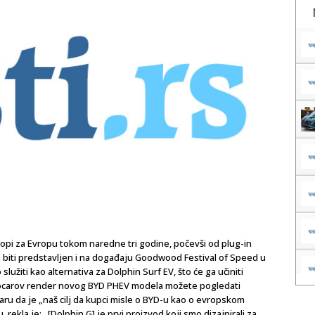
Evropi za Evropu tokom naredne tri godine, počevši od plug-in
biti predstavljen i na događaju Goodwood Festival of Speed ​​u
služiti kao alternativa za Dolphin Surf EV, što će ga učiniti
utocarov render novog BYD PHEV modela možete pogledati
aru da je „naš cilj da kupci misle o BYD-u kao o evropskom
ekla je: „[Dolphin G] je prvi proizvod koji smo dizajnirali za