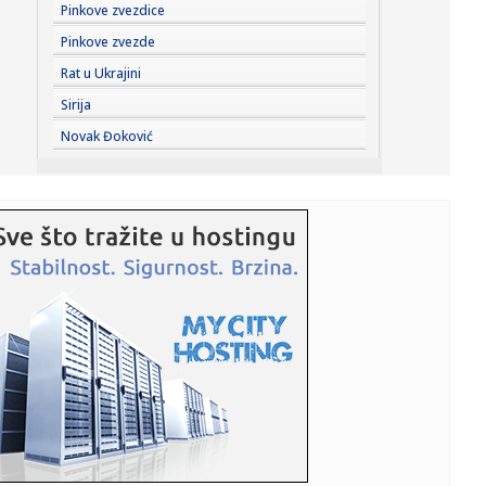
23:41:
Može li ljetna avantura ipak nekako prerasti u ozbiljnu
Pinkove zvezdice
vezu?
Pinkove zvezde
23:38:
Partizan demolirao Tobol, Ilić konačno zadovoljan: Na
Rat u Ukrajini
momente j...
Sirija
23:36:
U Minhenu krenula serijska proizvodnja potpuno
Novak Đoković
električnog BMW-a...
23:35:
Otkriveni detalji pucnjave na američki konzulat; Iza svega
stoji...
23:34:
PRE PAR MESECI SANJALI TITULU, SADA IH SVI DEMOLIRAJU:
Benfika si...
23:33:
Težak udes žene iz BiH: Bmw-om se „zakucala“ u zid, na
nju ...
23:33:
Kratak predah od vrućina: Pljuskovi noćas stižu u region,
osvj...
23:33:
Osuđen provalnik iz BiH, branio se da je krao za liječenje
ćer...
23:32:
Potresna poruka Dijane Dilajn o životu i smrti njenog
brata: "Im...