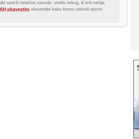
nak) sadrži netačne navode, vređa nekog, ili krši nečija
H obavestite
obavestite kako bismo uklonili sporni