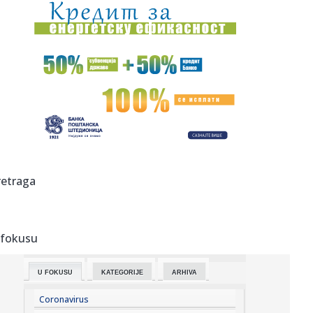
00:01:
Na današnji dan, 7. avgust
23:59:
U predgrađu Damaska podignut autobus u vazduh, dve
osobe poginul...
23:55:
ROMAŠČENKO POSLE POTOPA U HUMSKOJ: Jedna stvar
posebno ga je ra...
23:54:
Aleksić: "Nemamo čega da se plašimo u Kazahstanu"
VIDEO
23:48:
Trener Tobola: "Hteli smo da Partizan napada po krilu"
retraga
23:47:
Škoda Peaq u serijskoj proizvodnji
 fokusu
23:44:
"Mesi bi bio Pikaso" VIDEO
U FOKUSU
KATEGORIJE
ARHIVA
23:41:
Marinović nakon pobjede: Zaslužili smo još koji gol, ali
svaka...
Coronavirus