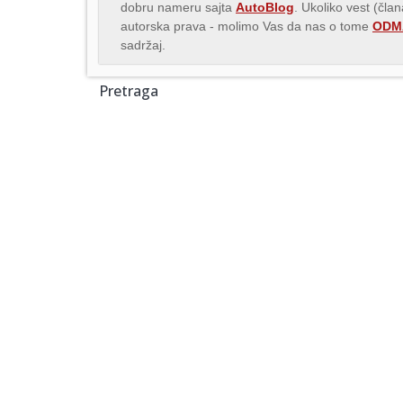
dobru nameru sajta
AutoBlog
. Ukoliko vest (čla
autorska prava - molimo Vas da nas o tome
ODMA
sadržaj.
Pretraga