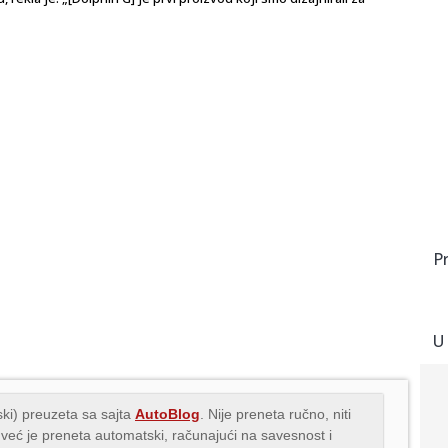
P
U
ki) preuzeta sa sajta
AutoBlog
. Nije preneta ručno, niti
 već je preneta automatski, računajući na savesnost i