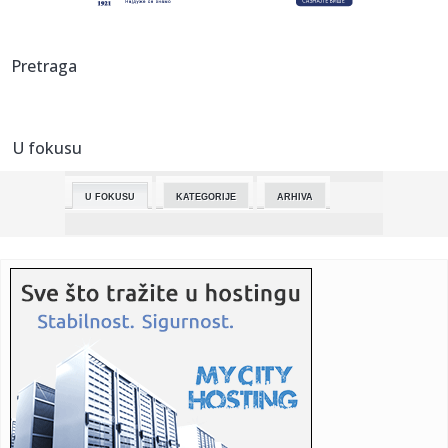
23:58:
Sindikat i radnički savet Volkswagena protiv zatvaranja
Pretraga
fabrika ...
23:54:
DA LI JE POENTA FUDBALA DA SAMO BOGATAŠI NAPUNE
STADION? Predsed...
U fokusu
23:47:
Svečano otvoren 93. Međunarodni poljoprivredni sajam u
Novom Sa...
U FOKUSU
KATEGORIJE
ARHIVA
23:36:
PRODAJE SE IMOVINA VARTEX -a U VRANJU
23:34:
Studenti Univerziteta u Nišu apeluju na MUP na uzdržanost
od or...
23:32:
Vremenska prognoza za vikend, 16. i 17. maj 2026.
23:31:
MURINJO GOTOVO IZVESNO NOVI TRENER REALA: Španska
Marka piše, s...
23:19:
Sprema im se dejt: Dve pande putuju u Ameriku, ali pre
puta moraj...