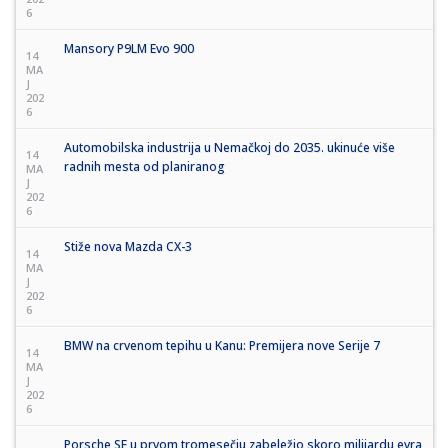
6
Mansory P9LM Evo 900
14
MA
J
202
6
Automobilska industrija u Nemačkoj do 2035. ukinuće više
14
radnih mesta od planiranog
MA
J
202
6
Stiže nova Mazda CX-3
14
MA
J
202
6
BMW na crvenom tepihu u Kanu: Premijera nove Serije 7
14
MA
J
202
6
Porsche SE u prvom tromesečju zabeležio skoro milijardu evra