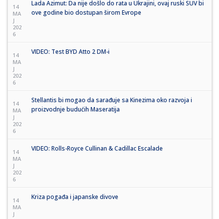
Lada Azimut: Da nije došlo do rata u Ukrajini, ovaj ruski SUV bi
14
ove godine bio dostupan širom Evrope
MA
J
202
6
VIDEO: Test BYD Atto 2 DM-i
14
MA
J
202
6
Stellantis bi mogao da sarađuje sa Kinezima oko razvoja i
14
proizvodnje budućih Maseratija
MA
J
202
6
VIDEO: Rolls-Royce Cullinan & Cadillac Escalade
14
MA
J
202
6
Kriza pogađa i japanske divove
14
MA
J