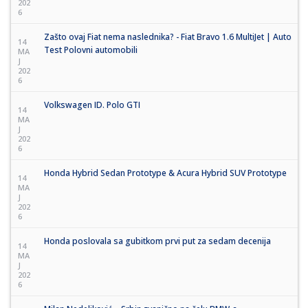
202
6
Zašto ovaj Fiat nema naslednika? - Fiat Bravo 1.6 MultiJet | Auto
14
Test Polovni automobili
MA
J
202
6
Volkswagen ID. Polo GTI
14
MA
J
202
6
Honda Hybrid Sedan Prototype & Acura Hybrid SUV Prototype
14
MA
J
202
6
Honda poslovala sa gubitkom prvi put za sedam decenija
14
MA
J
202
6