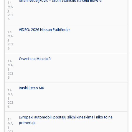
Milan Nedeljković – Srbin zvanično na čelu BMW-a
14
MA
J
202
6
VIDEO: 2026 Nissan Pathfinder
14
MA
J
202
6
Osvežena Mazda 3
14
MA
J
202
6
Ruski Esteo MX
14
MA
J
202
6
Evropski automobili postaju slični kineskima i niko to ne
14
primećuje
MA
J
202