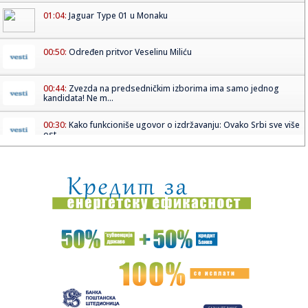
01:04:
Jaguar Type 01 u Monaku
00:50:
Određen pritvor Veselinu Miliću
00:44:
Zvezda na predsedničkim izborima ima samo jednog
kandidata! Ne m...
00:30:
Kako funkcioniše ugovor o izdržavanju: Ovako Srbi sve više
ost...
00:30:
Euro NCAP javno upozorio vlasnike MG3: Da li ste rešili
problem ...
00:21:
Sportski objektiv RTV1/ 19.00
00:15:
U avion nisu smeli nikakvi kineski proizvodi: Stroga odluka
ameri...
00:14:
Dogodilo se na današnji datum, 16. maj
23:58:
Vang Ji: Amerika razume stav Kine u vezi sa Tajvanom