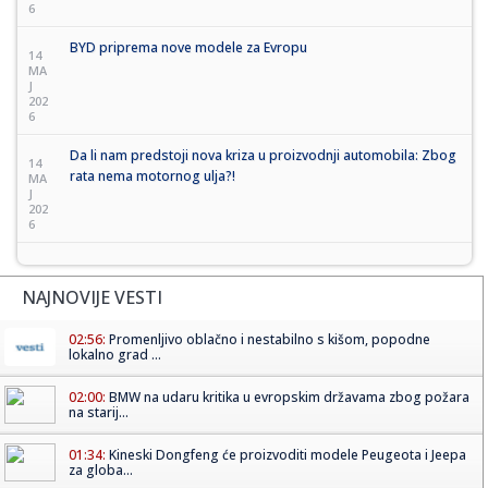
6
BYD priprema nove modele za Evropu
14
MA
J
202
6
Da li nam predstoji nova kriza u proizvodnji automobila: Zbog
14
rata nema motornog ulja?!
MA
J
202
6
NAJNOVIJE VESTI
02:56:
Promenljivo oblačno i nestabilno s kišom, popodne
lokalno grad ...
02:00:
BMW na udaru kritika u evropskim državama zbog požara
na starij...
01:34:
Kineski Dongfeng će proizvoditi modele Peugeota i Jeepa
za globa...