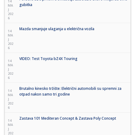
14
gubitka
MA
J
202
6
Mazda smanjuje ulaganja u električna vozila
14
MA
J
202
6
VIDEO: Test Toyota bZ4X Touring
14
MA
J
202
6
Brutalno kinesko tržište: Električni automobili su spremni za
14
otpad nakon samo tri godine
MA
J
202
6
Zastava 101 Mediteran Concept & Zastava Poly Concept
14
MA
J
202