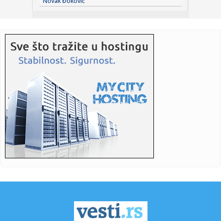
Novak Đoković
11:31:
Denver kao da radi protiv Jokića: Nikola ostao bez velike
podr...
11:31:
TRAGEDIJA KOJA JE POTRESLA NBA: Poznat uzrok smrti NBA
košarka...
11:30:
Jovana brutalno pecnula Dragana nakon veridbe:
"Poklanjam mu titu...
11:28:
U požaru u Gornjem Milanovcu izgorela kompletna kuća
šestočla...
11:26:
Novak Đoković otvorio dušu: "Taj poraz me uništio"
11:26:
Na Zlatiboru žu-žu prodaju na komad
11:26:
Težak sudar više vozila na putu Stolac - Neum: Nekoliko
osoba p...
11:26:
Šest znakova koji mogu ukazivati na prevaru: Obratite
pažnju na...