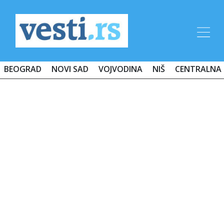
BEOGRAD
NOVI SAD
VOJVODINA
NIŠ
CENTRALNA 