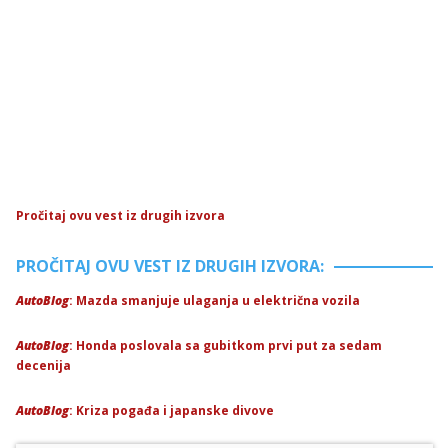
Pročitaj ovu vest iz drugih izvora
PROČITAJ OVU VEST IZ DRUGIH IZVORA:
AutoBlog
: Mazda smanjuje ulaganja u električna vozila
AutoBlog
: Honda poslovala sa gubitkom prvi put za sedam
decenija
AutoBlog
: Kriza pogađa i japanske divove