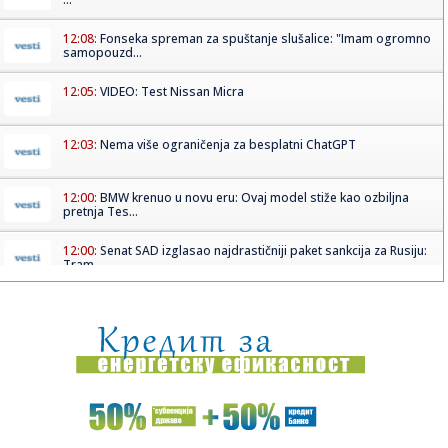
12:08:
Fonseka spreman za spuštanje slušalice: "Imam ogromno
samopouzd...
12:05:
VIDEO: Test Nissan Micra
12:03:
Nema više ograničenja za besplatni ChatGPT
12:00:
BMW krenuo u novu eru: Ovaj model stiže kao ozbiljna
pretnja Tes...
12:00:
Senat SAD izglasao najdrastičniji paket sankcija za Rusiju:
Tram...
11:56:
Oglasio se MUP: Građanima Srbije upućen apel
11:55:
ZVEZDA OTVARA VRATA ZA ODLAZAK: Moskovska
Lokomotiva želi vezist...
11:53:
Ajkule okružile Gastoza i Anđelu: Rijaliti par objavio slike
sa...