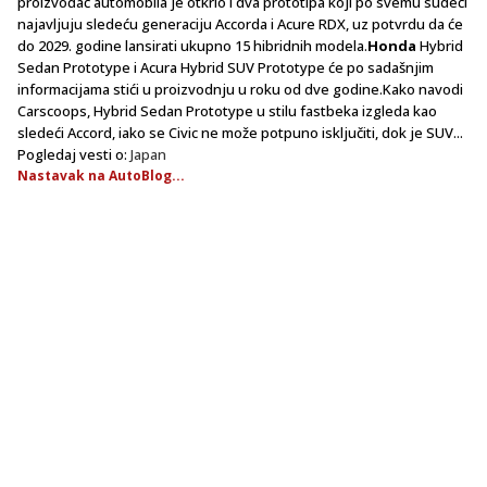
proizvođač automobila je otkrio i dva prototipa koji po svemu sudeći
najavljuju sledeću generaciju Accorda i Acure RDX, uz potvrdu da će
do 2029. godine lansirati ukupno 15 hibridnih modela.
Honda
Hybrid
Sedan Prototype i Acura Hybrid SUV Prototype će po sadašnjim
informacijama stići u proizvodnju u roku od dve godine.Kako navodi
Carscoops, Hybrid Sedan Prototype u stilu fastbeka izgleda kao
sledeći Accord, iako se Civic ne može potpuno isključiti, dok je SUV...
Pogledaj vesti o:
Japan
Nastavak na AutoBlog...