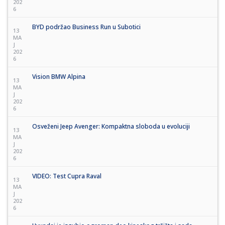
202
6
BYD podržao Business Run u Subotici
13
MA
J
202
6
Vision BMW Alpina
13
MA
J
202
6
Osveženi Jeep Avenger: Kompaktna sloboda u evoluciji
13
MA
J
202
6
VIDEO: Test Cupra Raval
13
MA
J
202
6