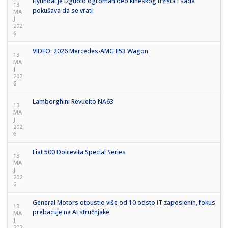
Hyundai je izgubio ogroman deo kineskog tržišta i sada
13
pokušava da se vrati
MA
J
202
6
VIDEO: 2026 Mercedes-AMG E53 Wagon
13
MA
J
202
6
Lamborghini Revuelto NA63
13
MA
J
202
6
Fiat 500 Dolcevita Special Series
13
MA
J
202
6
General Motors otpustio više od 10 odsto IT zaposlenih, fokus
13
prebacuje na AI stručnjake
MA
J
202