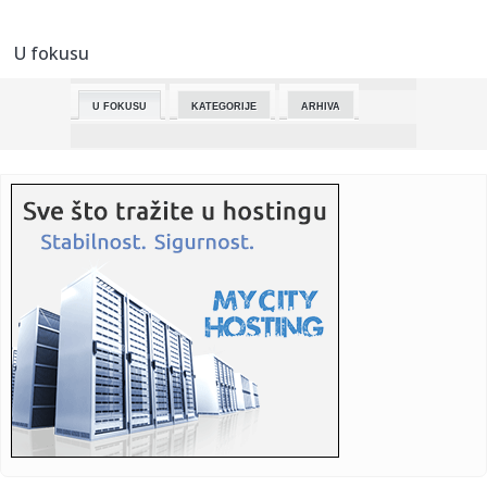
00:17:
Uhapšeni majka i sin! Sumnja se da su prodavali drogu
U fokusu
23:52:
Galerija fotografija – Jazz in Rock – Beograd
U FOKUSU
KATEGORIJE
ARHIVA
23:49:
Lada Azimut: Da nije došlo do rata u Ukrajini, ovaj ruski SUV
bi...
23:48:
Opljačkao kuću, pa se nabio na ogradu: Jeziv kraj nakon
pokuša...
23:46:
KLADIONICE OTPISALE SLOVENCE: Zvezda ogroman favorit
u majstorici...
23:41:
Italijanski evrovizijski predstavnik otkazao nastup! Sve se
desil...
23:27:
VIDEO: Test BYD Atto 2 DM-i
23:21:
5 načina da poboljšate dosadni seksualni život
23:21:
"Zlatna žena" pobijedila bolest, pa pokorila Evroviziju
(VIDEO)