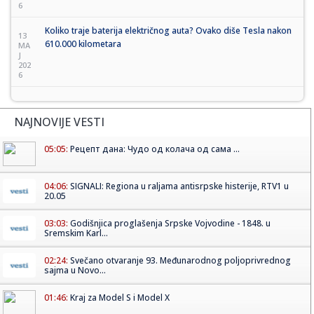
6
Koliko traje baterija električnog auta? Ovako diše Tesla nakon
13
610.000 kilometara
MA
J
202
6
NAJNOVIJE VESTI
05:05:
Рецепт дана: Чудо од колача од сама ...
04:06:
SIGNALI: Regiona u raljama antisrpske histerije, RTV1 u
20.05
03:03:
Godišnjica proglašenja Srpske Vojvodine - 1848. u
Sremskim Karl...
02:24:
Svečano otvaranje 93. Međunarodnog poljoprivrednog
sajma u Novo...
01:46:
Kraj za Model S i Model X