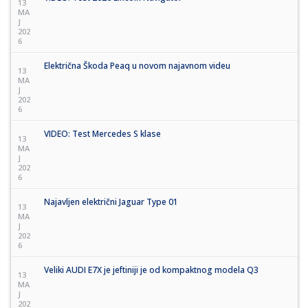
13
MA
J
202
6
Električna Škoda Peaq u novom najavnom videu
13
MA
J
202
6
VIDEO: Test Mercedes S klase
13
MA
J
202
6
Najavljen električni Jaguar Type 01
13
MA
J
202
6
Veliki AUDI E7X je jeftiniji je od kompaktnog modela Q3
13
MA
J
202