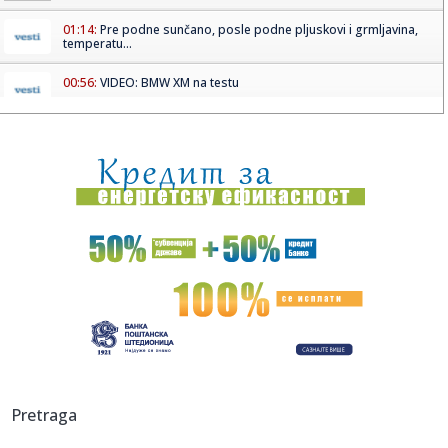
01:14:
Pre podne sunčano, posle podne pljuskovi i grmljavina,
temperatu...
00:56:
VIDEO: BMW XM na testu
00:55:
Železnice Srbije: Vozovi ponovo idu 200 kilometara na sat
00:44:
I fudbalski i muzički spektakl! Madona i Šakira će uveličati ...
00:32:
Dogodilo se na današnji datum, 15. maj
00:31:
Vremeplov: Rođen francuski fizičar Pjer Kiri
00:30:
Monstrum izbo roditelje! Objašnjenje koje je dao policiji je
nev...
00:29:
Daytona Shooting Brake Hommage
Pretraga