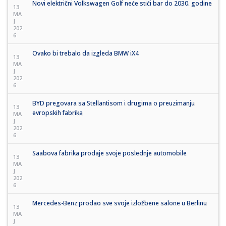
Novi električni Volkswagen Golf neće stići bar do 2030. godine
13
MA
J
202
6
Ovako bi trebalo da izgleda BMW iX4
13
MA
J
202
6
BYD pregovara sa Stellantisom i drugima o preuzimanju
13
evropskih fabrika
MA
J
202
6
Saabova fabrika prodaje svoje poslednje automobile
13
MA
J
202
6
Mercedes-Benz prodao sve svoje izložbene salone u Berlinu
13
MA
J