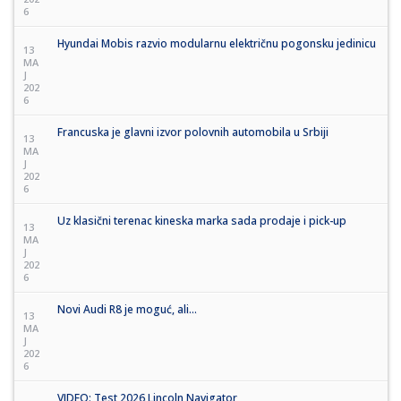
6
Hyundai Mobis razvio modularnu električnu pogonsku jedinicu
13
MA
J
202
6
Francuska je glavni izvor polovnih automobila u Srbiji
13
MA
J
202
6
Uz klasični terenac kineska marka sada prodaje i pick-up
13
MA
J
202
6
Novi Audi R8 je moguć, ali...
13
MA
J
202
6
VIDEO: Test 2026 Lincoln Navigator