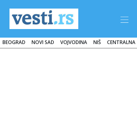
BEOGRAD
NOVI SAD
VOJVODINA
NIŠ
CENTRALNA 