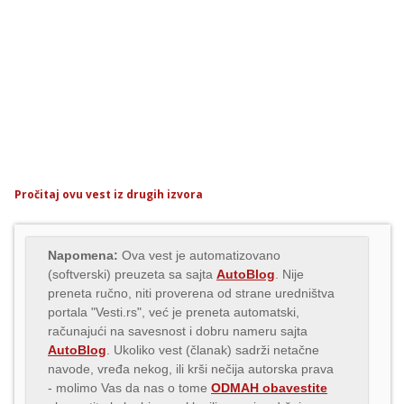
Pročitaj ovu vest iz drugih izvora
Napomena:
Ova vest je automatizovano
(softverski) preuzeta sa sajta
AutoBlog
. Nije
preneta ručno, niti proverena od strane uredništva
portala "Vesti.rs", već je preneta automatski,
računajući na savesnost i dobru nameru sajta
AutoBlog
. Ukoliko vest (članak) sadrži netačne
navode, vređa nekog, ili krši nečija autorska prava
- molimo Vas da nas o tome
ODMAH obavestite