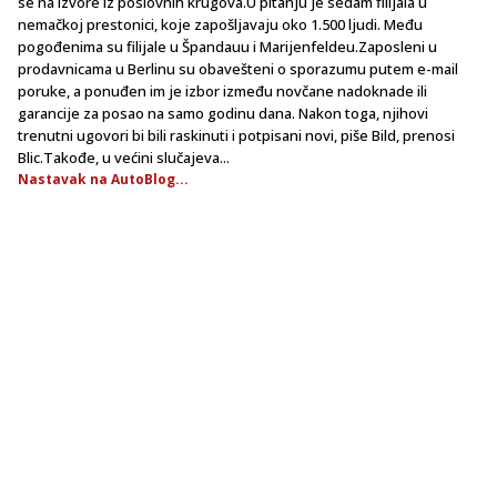
se na izvore iz poslovnih krugova.U pitanju je sedam filijala u
nemačkoj prestonici, koje zapošljavaju oko 1.500 ljudi. Među
pogođenima su filijale u Špandauu i Marijenfeldeu.Zaposleni u
prodavnicama u Berlinu su obavešteni o sporazumu putem e-mail
poruke, a ponuđen im je izbor između novčane nadoknade ili
garancije za posao na samo godinu dana. Nakon toga, njihovi
trenutni ugovori bi bili raskinuti i potpisani novi, piše Bild, prenosi
Blic.Takođe, u većini slučajeva...
Nastavak na AutoBlog...