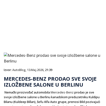
Izvor:
AutoBlog
,
13.Maj.2026
, 21:39
MERCEDES-BENZ PRODAO SVE SVOJE
IZLOŽBENE SALONE U BERLINU
Nemački proizvođač automobila
Mercedes-Benz
prodao je sve
svoje izložbene salone u Berlinu kanadskom preduzetniku Kuldipu
Bilanu (Kuldeep Billan), šefu Alfa Auto grupe, prenosi Bild pozivajući