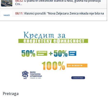
06:32:
U planu tri železničke stanice u Nišu, glavna na području
Crv...
06:11:
Vlasnici poručili: "Nova Željezara Zenica nikada nije bila na
...
06:11:
"Mozaik prijateljstva" traži plac za novi dom javne kuhinje
06:11:
Alarm iz Doboja: Procjedne vode iz deponije završavaju u
rijeci ...
06:01:
Streljaštvo: Pančevac Aleksa Rakonjac osvojio zlato i
srebro na...
05:05:
Рецепт дана: Паста са фета сиром и ...
01:21:
Mercedes-AMG GT 53 4-Door Coupe
00:44:
Dogodilo se na današnji datum, 7. avgust
Pretraga
00:44:
Zvezda nastavlja tradiciju, opet časti najmlađe navijače
(FOTO...