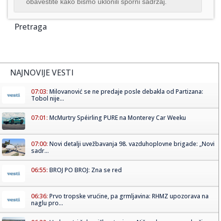
obavestite kako bismo uklonili sporni sadržaj.
Pretraga
NAJNOVIJE VESTI
07:03:
Milovanović se ne predaje posle debakla od Partizana:
Tobol nije...
07:01:
McMurtry Spéirling PURE na Monterey Car Weeku
07:00:
Novi detalji uvežbavanja 98. vazduhoplovne brigade: „Novi
sadr...
06:55:
BROJ PO BROJ: Zna se red
06:36:
Prvo tropske vrućine, pa grmljavina: RHMZ upozorava na
naglu pro...