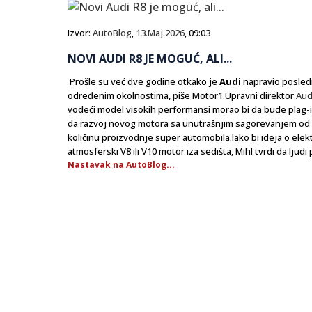
Izvor:
AutoBlog
,
13.Maj.2026
, 09:03
NOVI AUDI R8 JE MOGUĆ, ALI...
Prošle su već dve godine otkako je
Audi
napravio posledn
određenim okolnostima, piše Motor1.Upravni direktor
Aud
vodeći model visokih performansi morao bi da bude plag-in h
da razvoj novog motora sa unutrašnjim sagorevanjem od nul
količinu proizvodnje super automobila.Iako bi ideja o ele
atmosferski V8 ili V10 motor iza sedišta, Mihl tvrdi da ljudi 
Nastavak na AutoBlog...