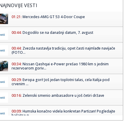
NAJNOVIJE VESTI
01:21:
Mercedes-AMG GT 53 4-Door Coupe
00:44:
Dogodilo se na današnji datum, 7. avgust
00:44:
Zvezda nastavlja tradiciju, opet časti najmlađe navijače
(FOTO...
00:34:
Nissan Qashqai e-Power prešao 1980 km s jednim
rezervoarom goriv...
00:29:
Evropa gori! Još jedan toplotni talas, cela Italija pod
crvenim ...
00:16:
Zelenski smenio ambasadore u još četiri države
00:09:
Humska konačno videla konkretan Partizan! Pogledajte
hajlajtse p...
00:05:
Roganović ne pomišlja na opuštanje: Uvek ima mesta za
napredak...