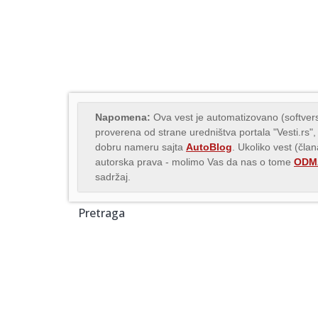
Napomena:
Ova vest je automatizovano (softvers
proverena od strane uredništva portala "Vesti.rs",
dobru nameru sajta
AutoBlog
. Ukoliko vest (čla
autorska prava - molimo Vas da nas o tome
ODMA
sadržaj.
Pretraga