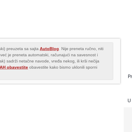
ki) preuzeta sa sajta
AutoBlog
. Nije preneta ručno, niti
 već je preneta automatski, računajući na savesnost i
nak) sadrži netačne navode, vređa nekog, ili krši nečija
H obavestite
obavestite kako bismo uklonili sporni
P
U