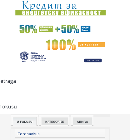
00:04:
Vukotić ne zna ko je Baba: "Vidim da ga svi hvale"
00:01:
Na današnji dan, 7. avgust
23:59:
U predgrađu Damaska podignut autobus u vazduh, dve
osobe poginul...
23:55:
ROMAŠČENKO POSLE POTOPA U HUMSKOJ: Jedna stvar
posebno ga je ra...
23:54:
Aleksić: "Nemamo čega da se plašimo u Kazahstanu"
retraga
VIDEO
23:48:
Trener Tobola: "Hteli smo da Partizan napada po krilu"
 fokusu
23:47:
Škoda Peaq u serijskoj proizvodnji
U FOKUSU
KATEGORIJE
ARHIVA
23:44:
"Mesi bi bio Pikaso" VIDEO
Coronavirus