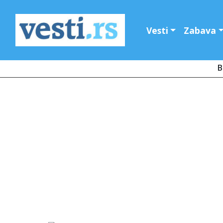
Vesti
Zabava
B