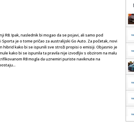
ji R8. Ipak, naslednik bi mogao da se pojavi, ali samo pod
i
Sporta je o tome pričao za australijski Go Auto. Za početak, novi
ibrid kako bi se ispunili sve stroži propisi o emisiji. Objasnio je
e kako bi se ispunila ta pravila nije izvodljiv s obzirom na malu
ktrifikovanom R8 mogla da uznemiri puriste naviknute na
postaju...