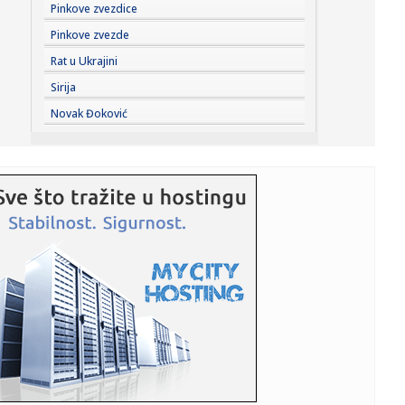
23:41:
Marinović nakon pobjede: Zaslužili smo još koji gol, ali
Pinkove zvezdice
svaka...
Pinkove zvezde
23:41:
Može li ljetna avantura ipak nekako prerasti u ozbiljnu
Rat u Ukrajini
vezu?
Sirija
23:38:
Partizan demolirao Tobol, Ilić konačno zadovoljan: Na
Novak Đoković
momente j...
23:36:
U Minhenu krenula serijska proizvodnja potpuno
električnog BMW-a...
23:35:
Otkriveni detalji pucnjave na američki konzulat; Iza svega
stoji...
23:34:
PRE PAR MESECI SANJALI TITULU, SADA IH SVI DEMOLIRAJU:
Benfika si...
23:33:
Težak udes žene iz BiH: Bmw-om se „zakucala“ u zid, na
nju ...
23:33:
Kratak predah od vrućina: Pljuskovi noćas stižu u region,
osvj...
23:33:
Osuđen provalnik iz BiH, branio se da je krao za liječenje
ćer...